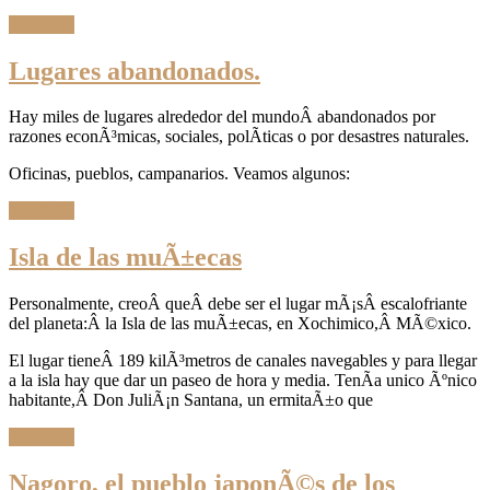
Leer Más
Lugares abandonados.
Hay miles de lugares alrededor del mundoÂ abandonados por
razones econÃ³micas, sociales, polÃ­ticas o por desastres naturales.
Oficinas, pueblos, campanarios. Veamos algunos:
Leer Más
Isla de las muÃ±ecas
Personalmente, creoÂ queÂ debe ser el lugar mÃ¡sÂ escalofriante
del planeta:Â la Isla de las muÃ±ecas, en Xochimico,Â MÃ©xico.
El lugar tieneÂ 189 kilÃ³metros de canales navegables y para llegar
a la isla hay que dar un paseo de hora y media. TenÃ­a unico Ãºnico
habitante,Â Don JuliÃ¡n Santana, un ermitaÃ±o que
Leer Más
Nagoro, el pueblo japonÃ©s de los