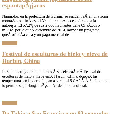
espantapÃ¡jaros
Nanmoku, en la prefectura de Gunma, se encuentraÂ en una zona
montaÃ±osa sinÂ estaciÃ³n de tren oÂ acceso directo a la
autopista. El 57,2% de sus 2.000 habitantes tiene 65 aÃ±os o
mÃ¡sÂ por lo queÂ diciembre de 2014, lanzÃ³ un programa
queÂ ofrecÃ­a casa y un pago mensual de
Leer Más
Festival de esculturas de hielo y nieve de
Harbin, China
El 5 de enero y durante un mes,Â se celebraÂ elÂ Festival de
esculturas de hielo y nieve emÂ Harbin, China, dondeÂ las
temperaturas en invierno llegan a ser de -16 CÂ°.Â
Â Si el tiempo
lo permite se prolonga mÃ¡s allÃ¡ de la fecha oficial.
Leer Más
De Tokio a San Francisco en 83 segundos