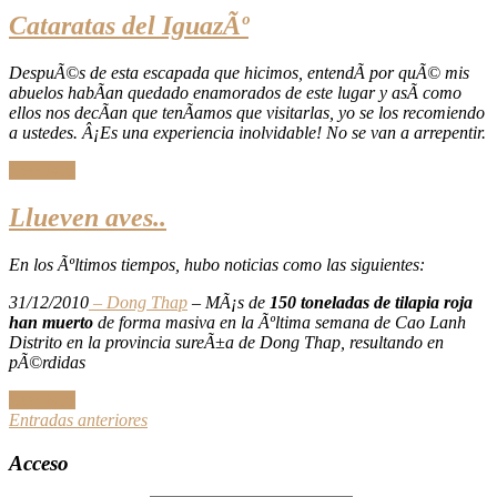
Cataratas del IguazÃº
DespuÃ©s de esta escapada que hicimos, entendÃ­ por quÃ© mis
abuelos habÃ­an quedado enamorados de este lugar y asÃ­ como
ellos nos decÃ­an que tenÃ­amos que visitarlas, yo se los recomiendo
a ustedes. Â¡Es una experiencia inolvidable! No se van a arrepentir.
Leer Más
Llueven aves..
En los Ãºltimos tiempos, hubo noticias como las siguientes:
31/12/2010
– Dong Thap
– MÃ¡s de
150 toneladas de tilapia roja
han muerto
de forma masiva en la Ãºltima semana de Cao Lanh
Distrito en la provincia sureÃ±a de Dong Thap, resultando en
pÃ©rdidas
Leer Más
Ir
Entradas anteriores
a
Acceso
las