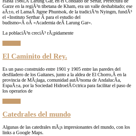
Hasta 1980,Â Larung Gar, en el Condado de Sertar, Prefectura de
Garze en la regiÃ³n tibetana de Kham, era un valle deshabitado; ese
aÃ±o, el LamaÂ Jigme Phuntsok, de la tradiciÃ³n Nyingm, fundÃ³
el «Instituto Serthar Â para el estudio del
budismo»Â oÂ «Academia deÂ Larung Gar».
La poblaciÃ³n creciÃ³ rÃ¡pidamente
Leer Más
El Caminito del Rey.
Es un paso construido entre 1901 y 1905 entre las paredes del
desfiladero de los Gaitanes, junto a la aldea de El Chorro,Â en la
provincia de MÃ¡laga, comunidad autÃ³noma de AndalucÃ­a,
EspaÃ±a, por la Sociedad HidroelÃ©ctrica para facilitar el paso de
los operarios de
Leer Más
Catedrales del mundo
Algunas de las catedrales mÃ¡s impresionantes del mundo, con los
links a Google Maps.