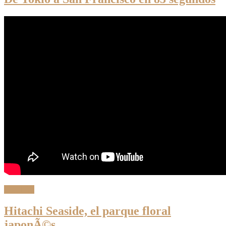
Leer Más
Hitachi Seaside, el parque floral
japonÃ©s