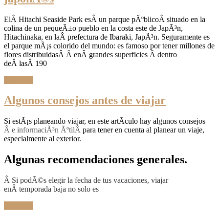
ElÂ Hitachi Seaside Park esÂ un parque pÃºblicoÂ situado en la
colina de un pequeÃ±o pueblo en la costa este de JapÃ³n,
Hitachinaka, en laÂ prefectura de Ibaraki, JapÃ³n. Seguramente es
el parque mÃ¡s colorido del mundo: es famoso por tener millones de
flores distribuidasÂ Â enÂ grandes superficies Â dentro
deÂ lasÂ 190
Leer Más
Algunos consejos antes de viajar
Si estÃ¡s planeando viajar, en este artÃ­culo hay algunos consejos
Â
e informaciÃ³n ÃºtilÂ
para tener en cuenta al planear un viaje,
especialmente al exterior.
Algunas recomendaciones generales.
Â Si podÃ©s elegir la fecha de tus vacaciones, viajar
enÂ temporada baja no solo es
Leer Más