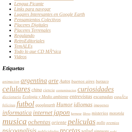
Lengua Picante
Links para navegar
Lugares Interesantes en Google Earth
Pensamientos Colectivos
Placeres Digitales
Placeres Terrenales
Regulando
RetroEditoriales
TemALEs
Todo lo que CD MÃºsica
Videos
Etiquetas
argentina
arte
Autos
buenos aires
burzaco
animacion
celulares
curiosidades
china
ciencia
contaminacion
entrevistas
escapadas
Ecologia y Medio ambiente
diccionario
espaÃ±a
futbol
Humor
idiomas
googleearth
felicitas
imagenes
japon
informatica
internet
misterios
motorola
kermese
libros
musica
peliculas
ochentas
oriente
pollo
premios
recetas
psicoanalisis
salud
simpsons
publicidades
sushi