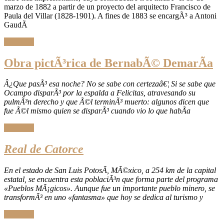
marzo de 1882 a partir de un proyecto del arquitecto Francisco de
Paula del Villar (1828-1901). A fines de 1883 se encargÃ³ a Antoni
GaudÃ­
Leer Más
Obra pictÃ³rica de BernabÃ© DemarÃ­a
Â¿Que pasÃ³ esa noche? No se sabe con certezaâ€¦ Si se sabe que
Ocampo disparÃ³ por la espalda a Felicitas, atravesando su
pulmÃ³n derecho y que Ã©l terminÃ³ muerto: algunos dicen que
fue Ã©l mismo quien se disparÃ³ cuando vio lo que habÃ­a
Leer Más
Real de Catorce
En el estado de San Luis PotosÃ­, MÃ©xico, a 254 km de la capital
estatal, se encuentra esta poblaciÃ³n que forma parte del programa
«Pueblos MÃ¡gicos». Aunque fue un importante pueblo minero, se
transformÃ³ en uno «fantasma» que hoy se dedica al turismo y
Leer Más