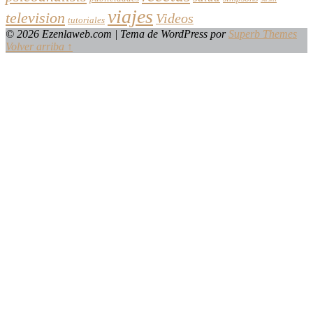
viajes
television
Videos
tutoriales
© 2026 Ezenlaweb.com
| Tema de WordPress por
Superb Themes
Volver arriba ↑