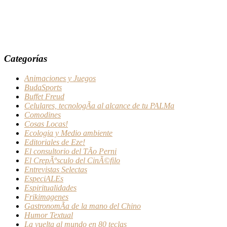
Categorías
Animaciones y Juegos
BudaSports
Buffet Freud
Celulares, tecnologÃ­a al alcance de tu PALMa
Comodines
Cosas Locas!
Ecologia y Medio ambiente
Editoriales de Eze!
El consultorio del TÃ­o Perni
El CrepÃºsculo del CinÃ©filo
Entrevistas Selectas
EspeciALEs
Espiritualidades
Frikimagenes
GastronomÃ­a de la mano del Chino
Humor Textual
La vuelta al mundo en 80 teclas