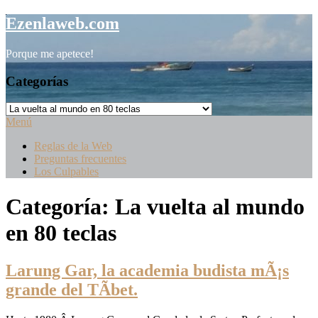
Saltar
Ezenlaweb.com
al
contenido
Porque me apetece!
Categorías
Categorías
Menú
Reglas de la Web
Preguntas frecuentes
Los Culpables
Categoría:
La vuelta al mundo
en 80 teclas
Larung Gar, la academia budista mÃ¡s
grande del TÃ­bet.