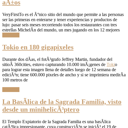
aÃ±os
VeryFirstTo es el Ãºnico sitio del mundo que permite a las personas
ser las primeras en enterarse y tener experiencias y productos de
lujo: pasar seis meses recorriendo todos los restaurantes con tres
estrellas MichelÃ­n del mundo, un mes jugando en los 12 mejores
Leer Más
Tokio en 180 gigapixeles
Durante dos dÃ­as, el fotÃ³grafo Jeffrey Martin, fundador del
sitioÂ 360cities, estuvo capturando 10.000 imÃ¡genes de
Toki
o
para lograr esta imagen llena de detalles luego de 12 semana de
ediciÃ³n; tiene 600.000 pixeles de ancho y si se imprimiera medirÃ­a
100 metros de
Leer Más
La BasÃ­lica de la Sagrada Familia, visto
desde un minihelicÃ³ptero
El Templo Expiatorio de la Sagrada Familia es una basÃ­lica
catÃ³lica impresionante, cuya construcciÃ³n se iniciÃ³ el 19 de