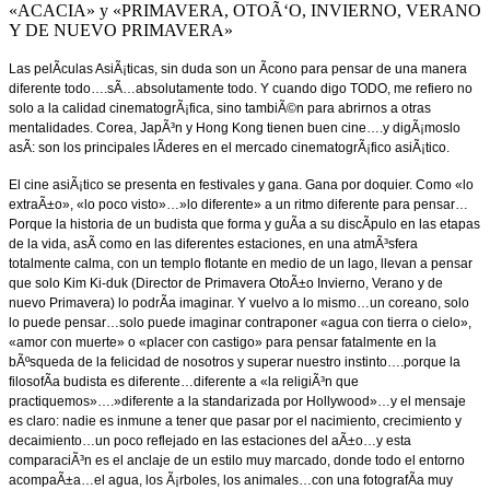
«ACACIA» y «PRIMAVERA, OTOÃ‘O, INVIERNO, VERANO
Y DE NUEVO PRIMAVERA»
Las pelÃ­culas AsiÃ¡ticas, sin duda son un Ã­cono para pensar de una manera
diferente todo….sÃ­…absolutamente todo. Y cuando digo TODO, me refiero no
solo a la calidad cinematogrÃ¡fica, sino tambiÃ©n para abrirnos a otras
mentalidades. Corea, JapÃ³n y Hong Kong tienen buen cine….y digÃ¡moslo
asÃ­: son los principales lÃ­deres en el mercado cinematogrÃ¡fico asiÃ¡tico.
El cine asiÃ¡tico se presenta en festivales y gana. Gana por doquier. Como «lo
extraÃ±o», «lo poco visto»…»lo diferente» a un ritmo diferente para pensar…
Porque la historia de un budista que forma y guÃ­a a su discÃ­pulo en las etapas
de la vida, asÃ­ como en las diferentes estaciones, en una atmÃ³sfera
totalmente calma, con un templo flotante en medio de un lago, llevan a pensar
que solo Kim Ki-duk (Director de Primavera OtoÃ±o Invierno, Verano y de
nuevo Primavera) lo podrÃ­a imaginar. Y vuelvo a lo mismo…un coreano, solo
lo puede pensar…solo puede imaginar contraponer «agua con tierra o cielo»,
«amor con muerte» o «placer con castigo» para pensar fatalmente en la
bÃºsqueda de la felicidad de nosotros y superar nuestro instinto….porque la
filosofÃ­a budista es diferente…diferente a «la religiÃ³n que
practiquemos»….»diferente a la standarizada por Hollywood»…y el mensaje
es claro: nadie es inmune a tener que pasar por el nacimiento, crecimiento y
decaimiento…un poco reflejado en las estaciones del aÃ±o…y esta
comparaciÃ³n es el anclaje de un estilo muy marcado, donde todo el entorno
acompaÃ±a…el agua, los Ã¡rboles, los animales…con una fotografÃ­a muy