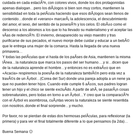
cuidada en cada estaciÃ³n, con colores vivos, donde los dos protagonistas
apenas dialogan…pero los diÃ¡logos si bien son muy cortos, mantienen la
sensibilidad en toda la pelÃ­cula haciendo que esos diÃ¡logos sean llenos de
contenido…donde el «verano» marcarÃ¡ la adolescencia, el descubrimiento
del amor, el sexo, del sentido de la posesiÃ³n y los celos. El otoÃ±o como el
descenso a los abismos a los que lo ha llevado su materialismo y el aceptar las
vÃ­as de redenciÃ³n. El invierno, desaparecido su viejo maestro y tras
purificarse de sus pecados, el nuevo monje debe cuidar y educar a un bebÃ©
que le entrega una mujer de la comarca. Hasta la llegada de una nueva
primavera…
Y todas las pelÃ­culas que vi hasta de los paÃ­ses de Asia, mantienen la misma
lÃ­nea…la naturaleza que marca los pasos del ser humano….y si…dicen que
de la naturaleza aprende el hombre…y entonces no es extraÃ±o que en
«Acacia» respiremos la poesÃ­a de la naturaleza tambiÃ©n pero esta vez a
travÃ©s de un Ã¡rbol…(Corea del Sur) donde una pareja adopta a un nene ya
que no pueden tener hijos. Cuando este cumple 6 aÃ±os, sus padres logran
tener un hijo y el chico se siente excluÃ­do. A partir de ahÃ­, se pasarÃ¡n cosas
sobrenaturales, pero todas en torno a un Ã¡rbol…Y creo que la comparaciÃ³n
con el Ã¡rbol es asombrosa, cuÃ¡ntas veces la naturaleza se siente resentida
con nosotros..donde el final sorprende…y mucho.
Por favor, no se pierdan de estas dos hermosas pelÃ­culas, para reflexionar (la
primera) y para ver el final totalmente diferente a lo que pensamos (la 2da)…
Buena Semana 🙂