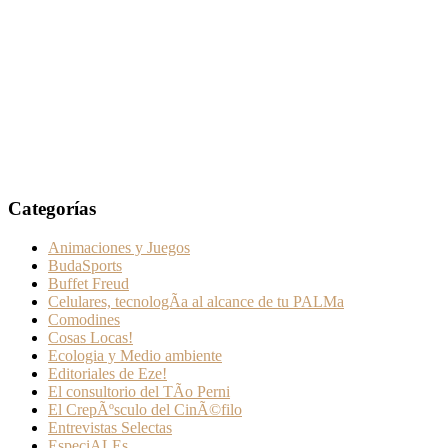
Categorías
Animaciones y Juegos
BudaSports
Buffet Freud
Celulares, tecnologÃ­a al alcance de tu PALMa
Comodines
Cosas Locas!
Ecologia y Medio ambiente
Editoriales de Eze!
El consultorio del TÃ­o Perni
El CrepÃºsculo del CinÃ©filo
Entrevistas Selectas
EspeciALEs