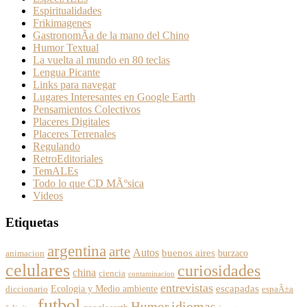
Espiritualidades
Frikimagenes
GastronomÃ­a de la mano del Chino
Humor Textual
La vuelta al mundo en 80 teclas
Lengua Picante
Links para navegar
Lugares Interesantes en Google Earth
Pensamientos Colectivos
Placeres Digitales
Placeres Terrenales
Regulando
RetroEditoriales
TemALEs
Todo lo que CD MÃºsica
Videos
Etiquetas
argentina
arte
Autos
buenos aires
burzaco
animacion
celulares
curiosidades
china
ciencia
contaminacion
entrevistas
escapadas
Ecologia y Medio ambiente
diccionario
espaÃ±a
futbol
Humor
idiomas