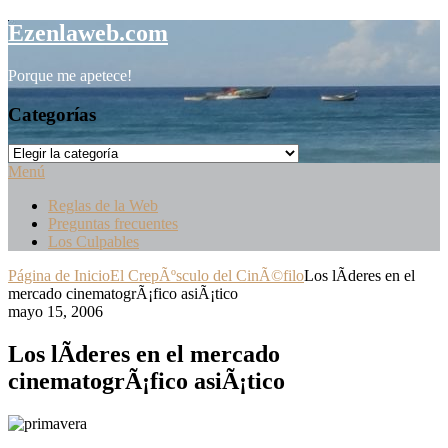
Saltar
Ezenlaweb.com
al
contenido
Porque me apetece!
Categorías
Categorías
Menú
Reglas de la Web
Preguntas frecuentes
Los Culpables
Página de Inicio
El CrepÃºsculo del CinÃ©filo
Los lÃ­deres en el
mercado cinematogrÃ¡fico asiÃ¡tico
mayo 15, 2006
Los lÃ­deres en el mercado
cinematogrÃ¡fico asiÃ¡tico