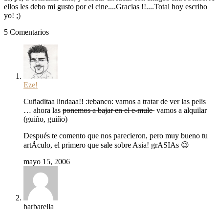
ellos les debo mi gusto por el cine....Gracias !!....Total hoy escribo
yo! ;)
5 Comentarios
Eze!
Cuñaditaa lindaaa!! :tebanco: vamos a tratar de ver las pelis
… ahora las
ponemos a bajar en el e-mule
vamos a alquilar
(guiño, guiño)
Después te comento que nos parecieron, pero muy bueno tu
artÃ­culo, el primero que sale sobre Asia! grASIAs 😉
mayo 15, 2006
barbarella