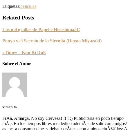
Etiquetas:
peliculas
Related Posts
Las mil grullas de Papel e Hiroshimaâ€¦
Ponyo y el Secreto de la Sirenita (Hayao Miyazaki)
«Time» – Kim Ki Duk
Sobre el Autor
ximenita
FrÃ­a, Amarga, No soy Cerveza! !! ! ;) Publicitaria en poco tiempo
mÃ¡s En los tiempos libres me dedico ademÃ¡s de salir con amigos/
as, pc, a consumir cine, y debatir crÃ­ticas con amigos cinÃ©filos: A