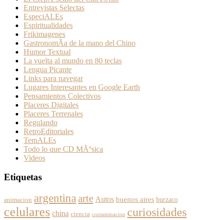
Entrevistas Selectas
EspeciALEs
Espiritualidades
Frikimagenes
GastronomÃ­a de la mano del Chino
Humor Textual
La vuelta al mundo en 80 teclas
Lengua Picante
Links para navegar
Lugares Interesantes en Google Earth
Pensamientos Colectivos
Placeres Digitales
Placeres Terrenales
Regulando
RetroEditoriales
TemALEs
Todo lo que CD MÃºsica
Videos
Etiquetas
argentina
arte
Autos
buenos aires
burzaco
animacion
celulares
curiosidades
china
ciencia
contaminacion