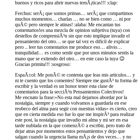
buenos y ricos para abrir nuevas temÃ¡ticas!!! :clap:
Ferchus: serÃ¡ que somos primas… serÃ¡ que compartimos
muchos momentos… charlas … no se bien como … ni por
quÃ© pero siempre le atinas! :alaba: Me encantan tus
comentarios!es una mezcla de opinion subjetiva (tuya) con
destellos de comprensiÃ³n sin que esto implique invadir el
pensamiento del otro… se que tal vez es dificil de explicar
pero .. leer tus comentarios me produce eso… alivio…
tranquilidad… es como sentir que por unos minutos sentis la
mano que se extiendo del otro… en este caso la tuya 😉
Gracias primita!!! :sosgroso:
EspaÃ±ol: Me ponÃ© re contenta que leas mis articulos… y
ni te cuento que los comentes! Siempre me gustÃ³ tu forma de
escribir y la verdad es un honor tener esta clase de
comentarios para la secciÃ³n Pensamientos Colectivos!
Me encnato la frase:»No esta mal dejarnos abordar por la
nostalgia, siempre y cuando volvamos a guardarla en ese
reobeco del alma para segir con nuestras vidas» es cierto, creo
que en cierta medida eso fue lo que me inspirÃ³ para realizar
este post, la nostalgia que invadio mi alma y mi ser en esa
tarde nublada en la que comenzÃ© a escribir, pero trato de
dejar atras por momentos estos pensamientos y dejo que
salgan cuando la urgencia llama mÃ¡s de dos veces… y no