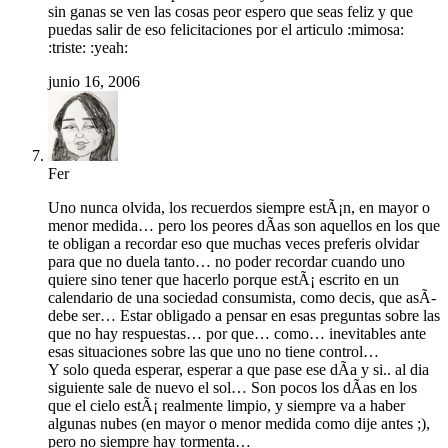
sin ganas se ven las cosas peor espero que seas feliz y que
puedas salir de eso felicitaciones por el articulo :mimosa:
:triste: :yeah:
junio 16, 2006
Fer
Uno nunca olvida, los recuerdos siempre estÃ¡n, en mayor o
menor medida… pero los peores dÃ­as son aquellos en los que
te obligan a recordar eso que muchas veces preferis olvidar
para que no duela tanto… no poder recordar cuando uno
quiere sino tener que hacerlo porque estÃ¡ escrito en un
calendario de una sociedad consumista, como decis, que asÃ­
debe ser… Estar obligado a pensar en esas preguntas sobre las
que no hay respuestas… por que… como… inevitables ante
esas situaciones sobre las que uno no tiene control…
Y solo queda esperar, esperar a que pase ese dÃ­a y si.. al dia
siguiente sale de nuevo el sol… Son pocos los dÃ­as en los
que el cielo estÃ¡ realmente limpio, y siempre va a haber
algunas nubes (en mayor o menor medida como dije antes ;),
pero no siempre hay tormenta…