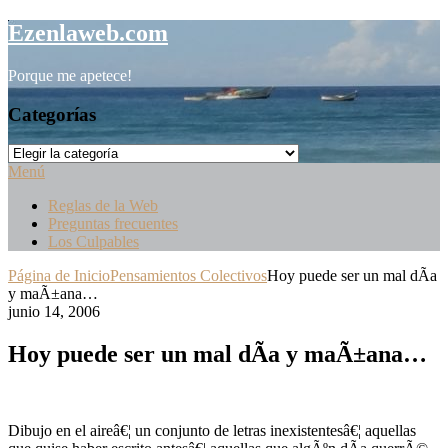
Saltar
Ezenlaweb.com
al
contenido
Porque me apetece!
Categorías
Categorías
Menú
Reglas de la Web
Preguntas frecuentes
Los Culpables
Página de Inicio
Pensamientos Colectivos
Hoy puede ser un mal dÃ­a
y maÃ±ana…
junio 14, 2006
Hoy puede ser un mal dÃ­a y maÃ±ana…
Dibujo en el aireâ€¦ un conjunto de letras inexistentesâ€¦ aquellas