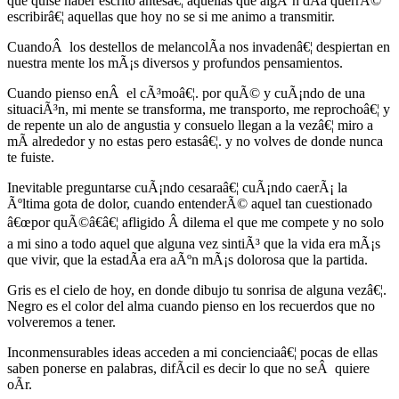
que quise haber escrito antesâ€¦ aquellas que algÃºn dÃ­a querrÃ©
escribirâ€¦ aquellas que hoy no se si me animo a transmitir.
CuandoÂ los destellos de melancolÃ­a nos invadenâ€¦ despiertan en
nuestra mente los mÃ¡s diversos y profundos pensamientos.
Cuando pienso enÂ el cÃ³moâ€¦. por quÃ© y cuÃ¡ndo de una
situaciÃ³n, mi mente se transforma, me transporto, me reprochoâ€¦ y
de repente un alo de angustia y consuelo llegan a la vezâ€¦ miro a
mÃ­ alrededor y no estas pero estasâ€¦. y no volves de donde nunca
te fuiste.
Inevitable preguntarse cuÃ¡ndo cesaraâ€¦ cuÃ¡ndo caerÃ¡ la
Ãºltima gota de dolor, cuando entenderÃ© aquel tan cuestionado
â€œpor quÃ©â€â€¦ afligido Â dilema el que me compete y no solo
a mi sino a todo aquel que alguna vez sintiÃ³ que la vida era mÃ¡s
que vivir, que la estadÃ­a era aÃºn mÃ¡s dolorosa que la partida.
Gris es el cielo de hoy, en donde dibujo tu sonrisa de alguna vezâ€¦.
Negro es el color del alma cuando pienso en los recuerdos que no
volveremos a tener.
Inconmensurables ideas acceden a mi concienciaâ€¦ pocas de ellas
saben ponerse en palabras, difÃ­cil es decir lo que no seÂ quiere
oÃ­r.