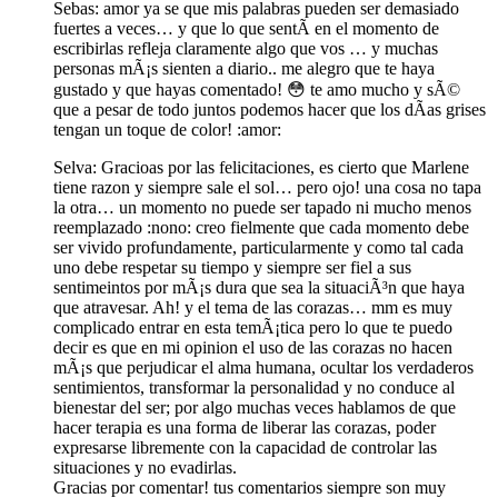
Sebas: amor ya se que mis palabras pueden ser demasiado
fuertes a veces… y que lo que sentÃ­ en el momento de
escribirlas refleja claramente algo que vos … y muchas
personas mÃ¡s sienten a diario.. me alegro que te haya
gustado y que hayas comentado! 😳 te amo mucho y sÃ©
que a pesar de todo juntos podemos hacer que los dÃ­as grises
tengan un toque de color! :amor:
Selva: Gracioas por las felicitaciones, es cierto que Marlene
tiene razon y siempre sale el sol… pero ojo! una cosa no tapa
la otra… un momento no puede ser tapado ni mucho menos
reemplazado :nono: creo fielmente que cada momento debe
ser vivido profundamente, particularmente y como tal cada
uno debe respetar su tiempo y siempre ser fiel a sus
sentimeintos por mÃ¡s dura que sea la situaciÃ³n que haya
que atravesar. Ah! y el tema de las corazas… mm es muy
complicado entrar en esta temÃ¡tica pero lo que te puedo
decir es que en mi opinion el uso de las corazas no hacen
mÃ¡s que perjudicar el alma humana, ocultar los verdaderos
sentimientos, transformar la personalidad y no conduce al
bienestar del ser; por algo muchas veces hablamos de que
hacer terapia es una forma de liberar las corazas, poder
expresarse libremente con la capacidad de controlar las
situaciones y no evadirlas.
Gracias por comentar! tus comentarios siempre son muy