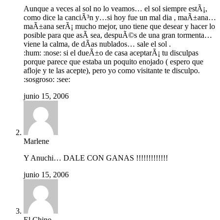
Aunque a veces al sol no lo veamos… el sol siempre estÃ¡,
como dice la canciÃ³n y…si hoy fue un mal dia , maÃ±ana…
maÃ±ana serÃ¡ mucho mejor, uno tiene que desear y hacer lo
posible para que asÃ­ sea, despuÃ©s de una gran tormenta…
viene la calma, de dÃ­as nublados… sale el sol .
:hum: :nose: si el dueÃ±o de casa aceptarÃ¡ tu disculpas
porque parece que estaba un poquito enojado ( espero que
afloje y te las acepte), pero yo como visitante te disculpo.
:sosgroso: :see:
junio 15, 2006
Marlene
Y Anuchi… DALE CON GANAS !!!!!!!!!!!!!
junio 15, 2006
El Chino