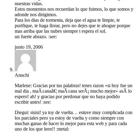
nuestras vidas.
Estos momentos nos recuerdan lo que fuimos, lo que somos y
adonde nos dirigimos.
Para los dias de tormenta, deja que el agua te limpie, te
purifique, te haga llorar, pero no dejes que te ahogue porque
mas arriba que las nubes siempre t espera el sol.
un fuerte abrazo. :see:
junio 19, 2006
Anuchi
Marlene: Gracias por tus palabras! tenes razon «si hoy fue un
mal dia , maÃ±anaâ€¦ maÃ±ana serÃ¡ mucho mejor» asÃ­ lo
espero! ah! y gracias por perdonar que no haya podido
escribir antes! :see:
Diegui: sisisi! ya toy de vuelta… estuve muy complicada con
los parciales pero ya estoy de vuelta y como siempre con
muchas ganas de hacer lo mejor para esta web y para cada
uno de los que leen!! :metal: