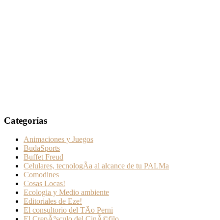
Categorías
Animaciones y Juegos
BudaSports
Buffet Freud
Celulares, tecnologÃ­a al alcance de tu PALMa
Comodines
Cosas Locas!
Ecologia y Medio ambiente
Editoriales de Eze!
El consultorio del TÃ­o Perni
El CrepÃºsculo del CinÃ©filo