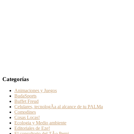
Categorías
Animaciones y Juegos
BudaSports
Buffet Freud
Celulares, tecnologÃ­a al alcance de tu PALMa
Comodines
Cosas Locas!
Ecologia y Medio ambiente
Editoriales de Eze!
El consultorio del TÃ­o Perni