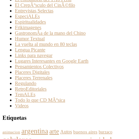
El CrepÃºsculo del CinÃ©filo
Entrevistas Selectas
EspeciALEs
Espiritualidades
Frikimagenes
GastronomÃ­a de la mano del Chino
Humor Textual
La vuelta al mundo en 80 teclas
Lengua Picante
Links para navegar
Lugares Interesantes en Google Earth
Pensamientos Colectivos
Placeres Digitales
Placeres Terrenales
Regulando
RetroEditoriales
TemALEs
Todo lo que CD MÃºsica
Videos
Etiquetas
argentina
arte
Autos
buenos aires
burzaco
animacion