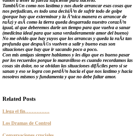
vamos a tener la fuerza suficiente para hacerlo.
TambiÃ©n como nos lastima y nos duele arrancar esas cosas que
nos perjudican, es todo una decisiÃ³n de sufrir todo de golpe
(porque hay que exterminar y la Ãºnica manera es arrancar de
raÃ­z) y asÃ­ como la tierra queda desgarrada nuestro corazÃ³n
igual, al que deberemos darle un tiempo para que vuelva a sanar
(medicina ideal para que sana verdaderamente amor del bueno)
No me olvido que hay yuyos que los arrancas y queda la raÃ­z tan
profunda que despuÃ©s vuelven a salir y bueno esas son
situaciones que hay que ir sacando poco a poco.
Con mis amigas siempre hablamos y les digo que es bueno pasar
por los recuerdos porque lo maravilloso es cuando recordamos las
cosas sin dolor, no se olvidan las situaciones difÃ­ciles pero si se
sanan y eso se logra con perdÃ³n hacia el que nos lastimo y hacia
nosotros mismos y fundamenta y que no debe faltar amor.
Related Posts
Llega el fin……………
Los Dramas de Control
Conversaciones cruciales