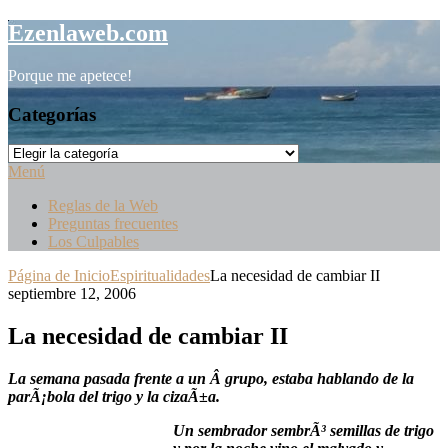
Saltar
Ezenlaweb.com
al
contenido
Porque me apetece!
Categorías
Categorías
Menú
Reglas de la Web
Preguntas frecuentes
Los Culpables
Página de Inicio
Espiritualidades
La necesidad de cambiar II
septiembre 12, 2006
La necesidad de cambiar II
La semana pasada frente a un Â grupo, estaba hablando de la
parÃ¡bola del trigo y la cizaÃ±a.
Un sembrador sembrÃ³ semillas de trigo