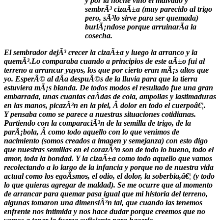
y por la noche vino el malvado y
sembrÃ³ cizaÃ±a (muy parecido al trigo
pero, sÃ³lo sirve para ser quemada)
burlÃ¡ndose porque arruinarÃ­a la
cosecha.
El sembrador dejÃ³ crecer la cizaÃ±a y luego la arranco y la
quemÃ³.
Lo comparaba cuando a principios de este aÃ±o fui al
terreno a arrancar yuyos, los que por cierto eran mÃ¡s altos que
yo. EsperÃ© al dÃ­a despuÃ©s de la lluvia para que la tierra
estuviera mÃ¡s blanda. De todos modos el resultado fue una gran
embarrada, unas cuantas caÃ­das de cola, ampollas y lastimaduras
en las manos, picazÃ³n en la piel, Â dolor en todo el cuerpoâ€¦.
Y pensaba como se parece a nuestras situaciones cotidianas.
Partiendo con la comparaciÃ³n de la semilla de trigo, de la
parÃ¡bola, Â como todo aquello con lo que venimos de
nacimiento (somos creados a imagen y semejanza) con esto digo
que nuestras semillas en el corazÃ³n son de todo lo bueno, todo el
amor, toda la bondad. Y la cizaÃ±a como todo aquello que vamos
recolectando a lo largo de la infancia y porque no de nuestra vida
actual como los egoÃ­smos, el odio, el dolor, la soberbia,â€¦ (y todo
lo que quieras agregar de maldad). Se me ocurre que al momento
de arrancar para quemar pasa igual que mi historia del terreno,
algunas tomaron una dimensiÃ³n tal, que cuando las tenemos
enfrente nos intimida y nos hace dudar porque creemos que no