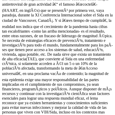
antiretroviral de gran actividad â€“ el famoso â€œcoctelâ€-
(HAART, en inglÃ©s) que se presentÃ³ por primera vez, vaya
paradoja, durante la XI Conferencia Internacional sobre el Sida en la
ciudad de Vancouver, CanadÃ¡. Y si â€œes tiempo de cumplirâ€, la
realidad nos indica que el crecimiento de la pandemia hasta cifras
tan escalofriantes -como las arriba mencionadas- es el resultado,
entre otras razones, de un fracaso de liderazgo de magnitud Ã©pica.
Se necesita de estrategias eficaces de prevenciÃ³n, tratamiento e
investigaciÃ³n para todo el mundo, fundamentalmente para los paÃ­
ses que tienen peor acceso a los sistemas de salud, educaciÃ³n,
vivienda, agua potable, etc. De nada sirve que exista un tratamiento
de alta eficacia(TAE), que convierte al Sida en una enfermedad
crÃ³nica, si solamente acceden a Ã©l un 5 o un 10% de la
poblaciÃ³n afectada, transformando la meta de â€œAcceso
universalâ€, en una proclama vacÃ­a de contenido; la magnitud de
esta epidemia exige una mayor responsabilidad de las partes
implicadas en el cumplimiento de sus compromisos, ya sean
financieros, programÃ¡ticos y polÃ­ticos. Aunque disponer de mÃ¡s
recursos y continuar con la investigaciÃ³n cientÃ­fica sean factores
esenciales para lograr una respuesta mundial eficaz, el lema
reconoce que ya existen herramientas y conocimientos suficientes
para evitar nuevas infecciones y mejorar la calidad de vida de las
personas que viven con VIH/Sida, incluso en los contextos mas