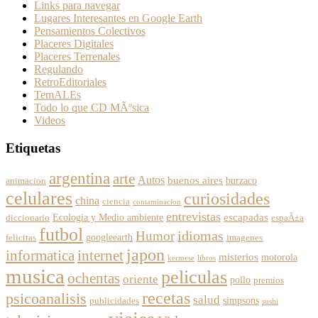
Links para navegar
Lugares Interesantes en Google Earth
Pensamientos Colectivos
Placeres Digitales
Placeres Terrenales
Regulando
RetroEditoriales
TemALEs
Todo lo que CD MÃºsica
Videos
Etiquetas
argentina
arte
Autos
buenos aires
burzaco
animacion
celulares
curiosidades
china
ciencia
contaminacion
entrevistas
escapadas
Ecologia y Medio ambiente
diccionario
espaÃ±a
futbol
Humor
idiomas
googleearth
felicitas
imagenes
japon
informatica
internet
misterios
motorola
kermese
libros
musica
peliculas
ochentas
oriente
pollo
premios
recetas
psicoanalisis
salud
simpsons
publicidades
sushi