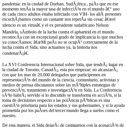
pandemia: en la ciudad de Durban, SudÃ¡frica , paÃ­s que en ese
momento tenÃ­a la mayor tasa de infecciÃ³n en el mundo â€“ uno
de cada cinco adultos estaba infectado con VIH- los allÃ­ presentes
escuchÃ¡bamos como un cantante nos repetÃ­a sin cesar, â€œel
silencio es un virusâ€ y el ex presidente sudafricano Nelson
Mandela, sÃ­mbolo de la lucha contra el apharteid en el mundo
reconocÃ­a con un excepcional grado de implicancia lo que muchos
ya conocÃ­amos: â€œMi paÃ­s no se ocupÃ³ correctamente de la
lucha contra el Sida; sino actuamos ya, la historia nos
condenarÃ¡â€.
La XVI Conferencia Internacional sobre Sida, que tendrÃ¡ lugar en
la ciudad de Toronto, CanadÃ¡, esta por empezar; no alcanzarÃ¡
con que los mas de 20.000 delegados que participemos en
representaciÃ³n del mundo de la ciencia, comunitario, activistas y
medios de prensa discutamos sobre las mÃºltiples estrategias de
prevenciÃ³n, tratamiento e investigaciÃ³n en Sida. La Conferencia
sÃ³lo habrÃ¡ servido si lo discutido se transforma en acciÃ³n, si la
toma de decisiones respecto a las polÃ­ticas pÃºblicas es una
cuestiÃ³n prioritaria para los estados y sus gobernantes, y si la ayuda
prometida por los paÃ­ses del tercer mundo llega a suelos como el
nuestro.
De esta manera, el Sida dejarÃ¡ de castigarnos con la acusaciÃ³n de