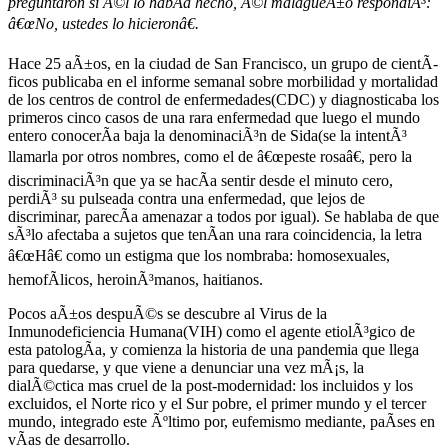
preguntaron si Ã©l lo habÃ­a hecho, Ã©l malagueÃ±o respondiÃ³:
â€œNo, ustedes lo hicieronâ€.
Hace 25 aÃ±os, en la ciudad de San Francisco, un grupo de cientÃ­
ficos publicaba en el informe semanal sobre morbilidad y mortalidad
de los centros de control de enfermedades(CDC) y diagnosticaba los
primeros cinco casos de una rara enfermedad que luego el mundo
entero conocerÃ­a baja la denominaciÃ³n de Sida(se la intentÃ³
llamarla por otros nombres, como el de â€œpeste rosaâ€, pero la
discriminaciÃ³n que ya se hacÃ­a sentir desde el minuto cero,
perdiÃ³ su pulseada contra una enfermedad, que lejos de
discriminar, parecÃ­a amenazar a todos por igual). Se hablaba de que
sÃ³lo afectaba a sujetos que tenÃ­an una rara coincidencia, la letra
â€œHâ€ como un estigma que los nombraba: homosexuales,
hemofÃ­licos, heroinÃ³manos, haitianos.
Pocos aÃ±os despuÃ©s se descubre al Virus de la
Inmunodeficiencia Humana(VIH) como el agente etiolÃ³gico de
esta patologÃ­a, y comienza la historia de una pandemia que llega
para quedarse, y que viene a denunciar una vez mÃ¡s, la
dialÃ©ctica mas cruel de la post-modernidad: los incluidos y los
excluidos, el Norte rico y el Sur pobre, el primer mundo y el tercer
mundo, integrado este Ãºltimo por, eufemismo mediante, paÃ­ses en
vÃ­as de desarrollo.