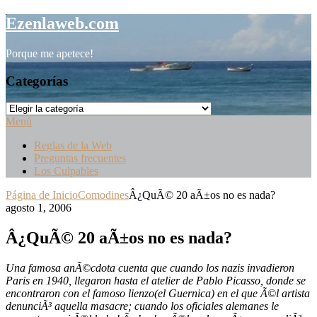
Saltar
Ezenlaweb.com
al
contenido
Porque me apetece!
Categorías
Categorías
Menú
Reglas de la Web
Preguntas frecuentes
Los Culpables
Página de Inicio
Comodines
Â¿QuÃ© 20 aÃ±os no es nada?
agosto 1, 2006
Â¿QuÃ© 20 aÃ±os no es nada?
Una famosa anÃ©cdota cuenta que cuando los nazis invadieron
Paris en 1940, llegaron hasta el atelier de Pablo Picasso, donde se
encontraron con el famoso lienzo(el Guernica) en el que Ã©l artista
denunciÃ³ aquella masacre; cuando los oficiales alemanes le