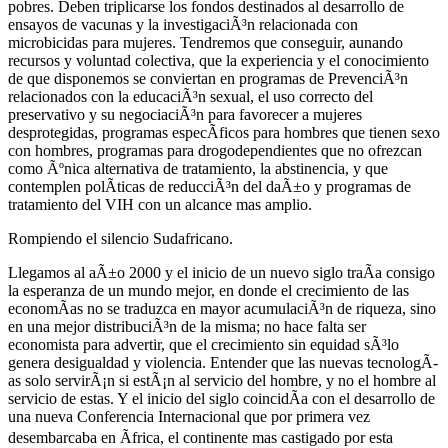
pobres. Deben triplicarse los fondos destinados al desarrollo de
ensayos de vacunas y la investigaciÃ³n relacionada con
microbicidas para mujeres. Tendremos que conseguir, aunando
recursos y voluntad colectiva, que la experiencia y el conocimiento
de que disponemos se conviertan en programas de PrevenciÃ³n
relacionados con la educaciÃ³n sexual, el uso correcto del
preservativo y su negociaciÃ³n para favorecer a mujeres
desprotegidas, programas especÃ­ficos para hombres que tienen sexo
con hombres, programas para drogodependientes que no ofrezcan
como Ãºnica alternativa de tratamiento, la abstinencia, y que
contemplen polÃ­ticas de reducciÃ³n del daÃ±o y programas de
tratamiento del VIH con un alcance mas amplio.
Rompiendo el silencio Sudafricano.
Llegamos al aÃ±o 2000 y el inicio de un nuevo siglo traÃ­a consigo
la esperanza de un mundo mejor, en donde el crecimiento de las
economÃ­as no se traduzca en mayor acumulaciÃ³n de riqueza, sino
en una mejor distribuciÃ³n de la misma; no hace falta ser
economista para advertir, que el crecimiento sin equidad sÃ³lo
genera desigualdad y violencia. Entender que las nuevas tecnologÃ­
as solo servirÃ¡n si estÃ¡n al servicio del hombre, y no el hombre al
servicio de estas. Y el inicio del siglo coincidÃ­a con el desarrollo de
una nueva Conferencia Internacional que por primera vez
desembarcaba en Ãfrica, el continente mas castigado por esta