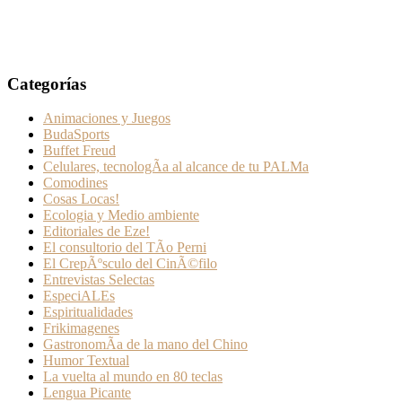
Categorías
Animaciones y Juegos
BudaSports
Buffet Freud
Celulares, tecnologÃ­a al alcance de tu PALMa
Comodines
Cosas Locas!
Ecologia y Medio ambiente
Editoriales de Eze!
El consultorio del TÃ­o Perni
El CrepÃºsculo del CinÃ©filo
Entrevistas Selectas
EspeciALEs
Espiritualidades
Frikimagenes
GastronomÃ­a de la mano del Chino
Humor Textual
La vuelta al mundo en 80 teclas
Lengua Picante