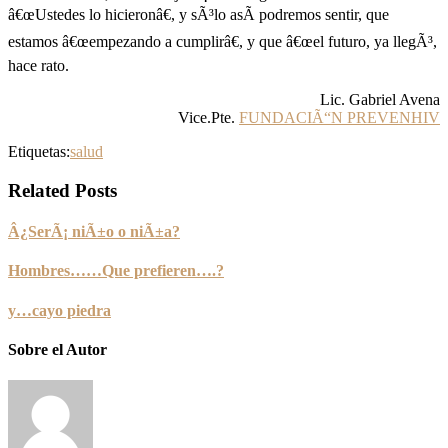
â€œUstedes lo hicieronâ€, y sÃ³lo asÃ­ podremos sentir, que
estamos â€œempezando a cumplirâ€, y que â€œel futuro, ya llegÃ³,
hace rato.
Lic. Gabriel Avena
Vice.Pte.
FUNDACIÃ“N PREVENHIV
Etiquetas:
salud
Related Posts
Â¿SerÃ¡ niÃ±o o niÃ±a?
Hombres……Que prefieren….?
y…cayo piedra
Sobre el Autor