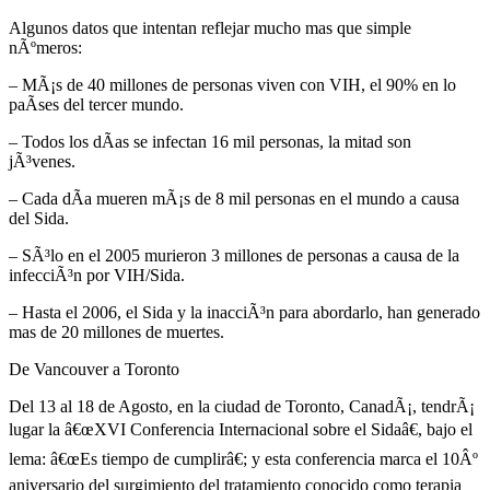
Algunos datos que intentan reflejar mucho mas que simple
nÃºmeros:
– MÃ¡s de 40 millones de personas viven con VIH, el 90% en lo
paÃ­ses del tercer mundo.
– Todos los dÃ­as se infectan 16 mil personas, la mitad son
jÃ³venes.
– Cada dÃ­a mueren mÃ¡s de 8 mil personas en el mundo a causa
del Sida.
– SÃ³lo en el 2005 murieron 3 millones de personas a causa de la
infecciÃ³n por VIH/Sida.
– Hasta el 2006, el Sida y la inacciÃ³n para abordarlo, han generado
mas de 20 millones de muertes.
De Vancouver a Toronto
Del 13 al 18 de Agosto, en la ciudad de Toronto, CanadÃ¡, tendrÃ¡
lugar la â€œXVI Conferencia Internacional sobre el Sidaâ€, bajo el
lema: â€œEs tiempo de cumplirâ€; y esta conferencia marca el 10Âº
aniversario del surgimiento del tratamiento conocido como terapia