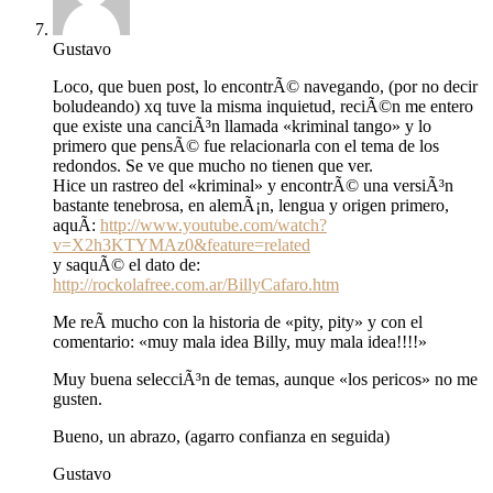
Gustavo
Loco, que buen post, lo encontrÃ© navegando, (por no decir
boludeando) xq tuve la misma inquietud, reciÃ©n me entero
que existe una canciÃ³n llamada «kriminal tango» y lo
primero que pensÃ© fue relacionarla con el tema de los
redondos. Se ve que mucho no tienen que ver.
Hice un rastreo del «kriminal» y encontrÃ© una versiÃ³n
bastante tenebrosa, en alemÃ¡n, lengua y origen primero,
aquÃ­:
http://www.youtube.com/watch?
v=X2h3KTYMAz0&feature=related
y saquÃ© el dato de:
http://rockolafree.com.ar/BillyCafaro.htm
Me reÃ­ mucho con la historia de «pity, pity» y con el
comentario: «muy mala idea Billy, muy mala idea!!!!»
Muy buena selecciÃ³n de temas, aunque «los pericos» no me
gusten.
Bueno, un abrazo, (agarro confianza en seguida)
Gustavo