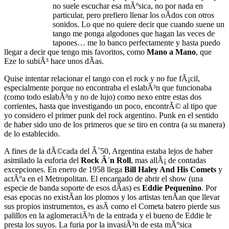
no suele escuchar esa mÃºsica, no por nada en
particular, pero prefiero llenar los oÃ­dos con otros
sonidos. Lo que no quiere decir que cuando suene un
tango me ponga algodones que hagan las veces de
tapones… me lo banco perfectamente y hasta puedo
llegar a decir que tengo mis favoritos, como
Mano a Mano
, que
Eze lo subiÃ³ hace unos dÃ­as.
Quise intentar relacionar el tango con el rock y no fue fÃ¡cil,
especialmente porque no encontraba el eslabÃ³n que funcionaba
(como todo eslabÃ³n y no de lujo) como nexo entre estas dos
corrientes, hasta que investigando un poco, encontrÃ© al tipo que
yo considero el primer punk del rock argentino. Punk en el sentido
de haber sido uno de los primeros que se tiro en contra (a su manera)
de lo establecido.
A fines de la dÃ©cada del Â´50, Argentina estaba lejos de haber
asimilado la euforia del
Rock Â´n Roll
, mas allÃ¡ de contadas
excepciones. En enero de 1958 llega
Bill Haley And His Comets
y
actÃºa en el Metropolitan. El encargado de abrir el show (una
especie de banda soporte de esos dÃ­as) es
Eddie Pequenino
. Por
esas epocas no existÃ­an los plomos y los artistas tenÃ­an que llevar
sus propios instrumentos, es asÃ­ como el Cometa batero pierde sus
palillos en la aglomeraciÃ³n de la entrada y el bueno de Eddie le
presta los suyos. La furia por la invasiÃ³n de esta mÃºsica