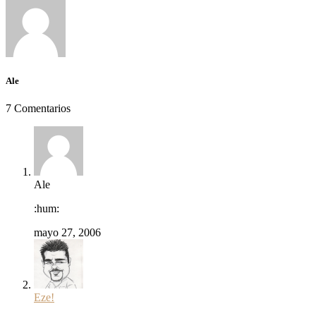
Ale
7 Comentarios
Ale
:hum:
mayo 27, 2006
Eze!