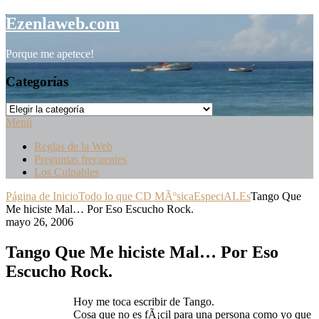
Saltar
Ezenlaweb.com
al
contenido
Porque me apetece!
Categorías
Categorías
Menú
Reglas de la Web
Preguntas frecuentes
Los Culpables
Página de Inicio
Todo lo que CD MÃºsica
EspeciALEs
Tango Que
Me hiciste Mal… Por Eso Escucho Rock.
mayo 26, 2006
Tango Que Me hiciste Mal… Por Eso
Escucho Rock.
Hoy me toca escribir de Tango.
Cosa que no es fÃ¡cil para una persona como yo que