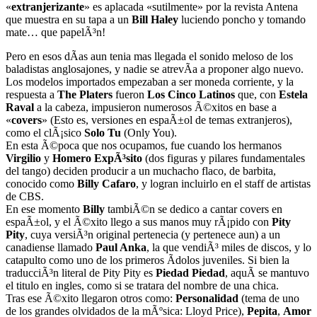
«
extranjerizante
» es aplacada «sutilmente» por la revista Antena
que muestra en su tapa a un
Bill Haley
luciendo poncho y tomando
mate… que papelÃ³n!
Pero en esos dÃ­as aun tenia mas llegada el sonido meloso de los
baladistas anglosajones, y nadie se atrevÃ­a a proponer algo nuevo.
Los modelos importados empezaban a ser moneda corriente, y la
respuesta a
The Platers
fueron
Los Cinco Latinos
que, con
Estela
Raval
a la cabeza, impusieron numerosos Ã©xitos en base a
«
covers
» (Esto es, versiones en espaÃ±ol de temas extranjeros),
como el clÃ¡sico
Solo Tu
(Only You).
En esta Ã©poca que nos ocupamos, fue cuando los hermanos
Virgilio
y
Homero ExpÃ³sito
(dos figuras y pilares fundamentales
del tango) deciden producir a un muchacho flaco, de barbita,
conocido como
Billy Cafaro
, y logran incluirlo en el staff de artistas
de CBS.
En ese momento
Billy
tambiÃ©n se dedico a cantar covers en
espaÃ±ol, y el Ã©xito llego a sus manos muy rÃ¡pido con
Pity
Pity
, cuya versiÃ³n original pertenecia (y pertenece aun) a un
canadiense llamado
Paul Anka
, la que vendiÃ³ miles de discos, y lo
catapulto como uno de los primeros Ã­dolos juveniles. Si bien la
traducciÃ³n literal de Pity Pity es
Piedad Piedad
, aquÃ­ se mantuvo
el titulo en ingles, como si se tratara del nombre de una chica.
Tras ese Ã©xito llegaron otros como:
Personalidad
(tema de uno
de los grandes olvidados de la mÃºsica: Lloyd Price),
Pepita
,
Amor