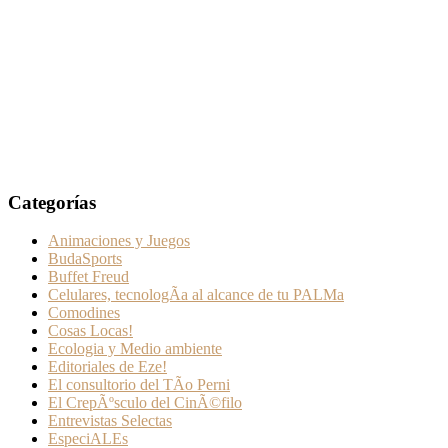
Categorías
Animaciones y Juegos
BudaSports
Buffet Freud
Celulares, tecnologÃ­a al alcance de tu PALMa
Comodines
Cosas Locas!
Ecologia y Medio ambiente
Editoriales de Eze!
El consultorio del TÃ­o Perni
El CrepÃºsculo del CinÃ©filo
Entrevistas Selectas
EspeciALEs