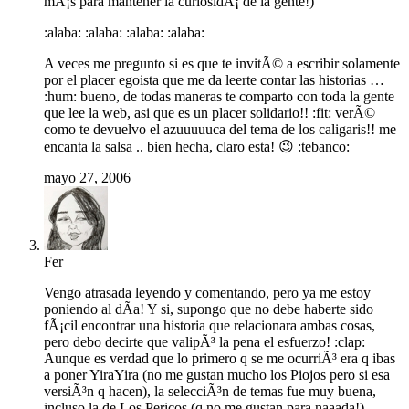
mÃ¡s para mantener la curiosidÃ¡ de la gente!)
:alaba: :alaba: :alaba: :alaba:
A veces me pregunto si es que te invitÃ© a escribir solamente
por el placer egoista que me da leerte contar las historias …
:hum: bueno, de todas maneras te comparto con toda la gente
que lee la web, asi que es un placer solidario!! :fit: verÃ©
como te devuelvo el azuuuuuca del tema de los caligaris!! me
encanta la salsa .. bien hecha, claro esta! 😉 :tebanco:
mayo 27, 2006
Fer
Vengo atrasada leyendo y comentando, pero ya me estoy
poniendo al dÃ­a! Y si, supongo que no debe haberte sido
fÃ¡cil encontrar una historia que relacionara ambas cosas,
pero debo decirte que valipÃ³ la pena el esfuerzo! :clap:
Aunque es verdad que lo primero q se me ocurriÃ³ era q ibas
a poner YiraYira (no me gustan mucho los Piojos pero si esa
versiÃ³n q hacen), la selecciÃ³n de temas fue muy buena,
incluso la de Los Pericos (q no me gustan para naaada!)