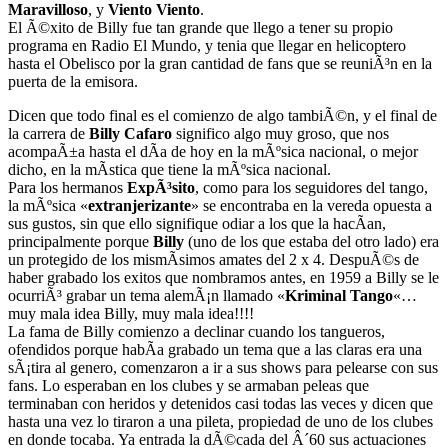
Maravilloso
, y
Viento Viento
.
El Ã©xito de Billy fue tan grande que llego a tener su propio
programa en Radio El Mundo, y tenia que llegar en helicoptero
hasta el Obelisco por la gran cantidad de fans que se reuniÃ³n en la
puerta de la emisora.
Dicen que todo final es el comienzo de algo tambiÃ©n, y el final de
la carrera de
Billy Cafaro
significo algo muy groso, que nos
acompaÃ±a hasta el dÃ­a de hoy en la mÃºsica nacional, o mejor
dicho, en la mÃ­stica que tiene la mÃºsica nacional.
Para los hermanos
ExpÃ³sito
, como para los seguidores del tango,
la mÃºsica «
extranjerizante
» se encontraba en la vereda opuesta a
sus gustos, sin que ello signifique odiar a los que la hacÃ­an,
principalmente porque
Billy
(uno de los que estaba del otro lado) era
un protegido de los mismÃ­simos amates del 2 x 4. DespuÃ©s de
haber grabado los exitos que nombramos antes, en 1959 a Billy se le
ocurriÃ³ grabar un tema alemÃ¡n llamado «
Kriminal Tango
«…
muy mala idea Billy, muy mala idea!!!!
La fama de Billy comienzo a declinar cuando los tangueros,
ofendidos porque habÃ­a grabado un tema que a las claras era una
sÃ¡tira al genero, comenzaron a ir a sus shows para pelearse con sus
fans. Lo esperaban en los clubes y se armaban peleas que
terminaban con heridos y detenidos casi todas las veces y dicen que
hasta una vez lo tiraron a una pileta, propiedad de uno de los clubes
en donde tocaba. Ya entrada la dÃ©cada del Â´60 sus actuaciones