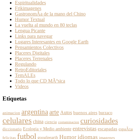
Espiritualidades
Frikimagenes
GastronomÃ­a de la mano del Chino
Humor Textual
La vuelta al mundo en 80 teclas
Lengua Picante
Links para navegar
Lugares Interesantes en Google Earth
Pensamientos Colectivos
Placeres Digitales
Placeres Terrenales
Regulando
RetroEditoriales
TemALEs
Todo lo que CD MÃºsica
Videos
Etiquetas
argentina
arte
Autos
buenos aires
burzaco
animacion
celulares
curiosidades
china
ciencia
contaminacion
entrevistas
escapadas
Ecologia y Medio ambiente
diccionario
espaÃ±a
futbol
Humor
idiomas
googleearth
felicitas
imagenes