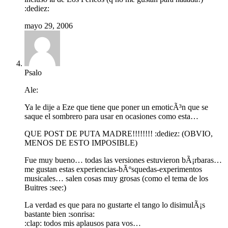
:dediez:
mayo 29, 2006
Psalo
Ale:
Ya le dije a Eze que tiene que poner un emoticÃ³n que se
saque el sombrero para usar en ocasiones como esta…
QUE POST DE PUTA MADRE!!!!!!!! :dediez: (OBVIO,
MENOS DE ESTO IMPOSIBLE)
Fue muy bueno… todas las versiones estuvieron bÃ¡rbaras…
me gustan estas experiencias-bÃºsquedas-experimentos
musicales… salen cosas muy grosas (como el tema de los
Buitres :see:)
La verdad es que para no gustarte el tango lo disimulÃ¡s
bastante bien :sonrisa:
:clap: todos mis aplausos para vos…