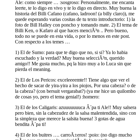
Ale: como siempre … :sosgroso: Personalmente, me encanta
leerte, te lo digo en vivo y te lo digo en directo. Muy buena la
historia del Billi Cafano (cafano, ladroon! (a billy claro)), me
quede esperando varias cositas de tu texto introductorio: 1) la
foto de Bill Halley con poncho y tomando mate. 2) El tema de
Billi Ken, o Kafaro al que haces menciÃ³n .. Pero bueno,
todo no se puede en esta vida, o por lo menos en este post.
Con respecto a los temes …
1) El de Sumo: para que te digo que no, si si? Ya lo habia
escuchado y la verdad? Muy buena selecciÃ³n, querido
amigo!! Me gusta mucho, pq la hizo muy a lo Luca sin que
pierda el meaning.
2) El de Los Pericos: exceleeeemte!! Tiene algo que ver el
hecho de sacar de yira-yira a los piojos, Por una cabeza? o de
la cabeza? (con bersuit vergarabat?) (ya me hice un quilombo
de cosas yo, pero el tema genial!) :homero:
3) El de los Caligaris: azuuuuuuuca Â´pa ti Ale!! Muy salsera
pero bien, sin la cabezudez de la salsa malentendida, sino con
la simpleza que merece la salsita buena! 3 gotas de agua
bendita Â´pa ti!
4) El de los buitres …. carroÃ±eros! :poio: (no digo mucho