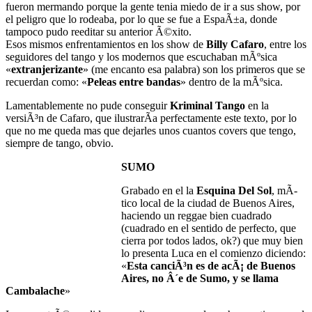
fueron mermando porque la gente tenia miedo de ir a sus show, por
el peligro que lo rodeaba, por lo que se fue a EspaÃ±a, donde
tampoco pudo reeditar su anterior Ã©xito.
Esos mismos enfrentamientos en los show de
Billy Cafaro
, entre los
seguidores del tango y los modernos que escuchaban mÃºsica
«
extranjerizante
» (me encanto esa palabra) son los primeros que se
recuerdan como: «
Peleas entre bandas
» dentro de la mÃºsica.
Lamentablemente no pude conseguir
Kriminal Tango
en la
versiÃ³n de Cafaro, que ilustrarÃ­a perfectamente este texto, por lo
que no me queda mas que dejarles unos cuantos covers que tengo,
siempre de tango, obvio.
SUMO
Grabado en el la
Esquina Del Sol
, mÃ­
tico local de la ciudad de Buenos Aires,
haciendo un reggae bien cuadrado
(cuadrado en el sentido de perfecto, que
cierra por todos lados, ok?) que muy bien
lo presenta Luca en el comienzo diciendo:
«
Esta canciÃ³n es de acÃ¡ de Buenos
Aires, no Â´e de Sumo, y se llama
Cambalache
»