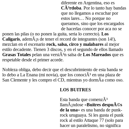
diferente en Argentina, eso es
CÃ³rdoba
. Por lo tanto hay bandas
que no llegamos a escuchar por
estos lares… No porque no
queramos, sino que los encargados
de hacerlas conocer por aca no se
ponen las pilas (o no ponen la guita, seria lo correcto).
Los
Caligaris
, ademÃ¡s de tener el record de integrantes (son 14!),
mezclan en el escenario
rock, salsa, circo y malabares
al mejor
estilo decadente. Tienen 3 discos, y en el segundo de ellos llamado
Grasas Totales
pelan una versiÃ³n salsa de
Los Mareados
que es
respetable desde el primer acorde.
Nobleza obliga, debo decir que el descubrimiento de esta banda se
lo debo a La Enana (mi novia), que los conociÃ³ en una plaza de
San Clemente y les compro el CD, mientras yo dormÃ­a como oso.
LOS BUITRES
Esta banda que comenzÃ³
llamÃ¡ndose «
Buitres despuÃ©s
de la una
» es una banda de punk-
rock uruguaya. Si les gusta el punk
rock al estilo Attaque 77 (solo para
hacer un paralelismo, no significa