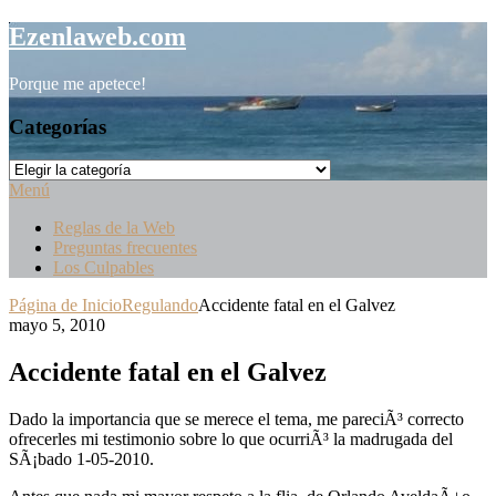
Saltar
Ezenlaweb.com
al
contenido
Porque me apetece!
Categorías
Categorías
Menú
Reglas de la Web
Preguntas frecuentes
Los Culpables
Página de Inicio
Regulando
Accidente fatal en el Galvez
mayo 5, 2010
Accidente fatal en el Galvez
Dado la importancia que se merece el tema, me pareciÃ³ correcto
ofrecerles mi testimonio sobre lo que ocurriÃ³ la madrugada del
SÃ¡bado 1-05-2010.