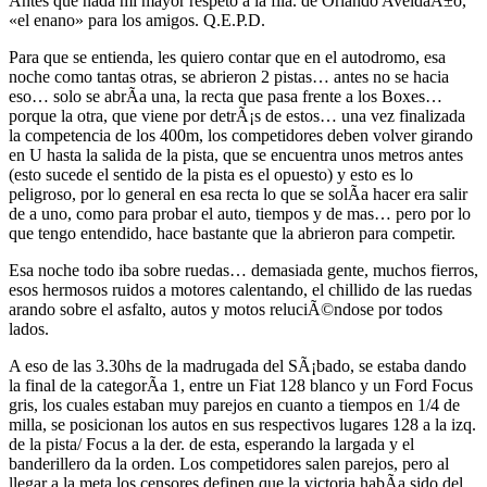
Antes que nada mi mayor respeto a la flia. de Orlando AveldaÃ±o,
«el enano» para los amigos. Q.E.P.D.
Para que se entienda, les quiero contar que en el autodromo, esa
noche como tantas otras, se abrieron 2 pistas… antes no se hacia
eso… solo se abrÃ­a una, la recta que pasa frente a los Boxes…
porque la otra, que viene por detrÃ¡s de estos… una vez finalizada
la competencia de los 400m, los competidores deben volver girando
en U hasta la salida de la pista, que se encuentra unos metros antes
(esto sucede el sentido de la pista es el opuesto) y esto es lo
peligroso, por lo general en esa recta lo que se solÃ­a hacer era salir
de a uno, como para probar el auto, tiempos y de mas… pero por lo
que tengo entendido, hace bastante que la abrieron para competir.
Esa noche todo iba sobre ruedas… demasiada gente, muchos fierros,
esos hermosos ruidos a motores calentando, el chillido de las ruedas
arando sobre el asfalto, autos y motos reluciÃ©ndose por todos
lados.
A eso de las 3.30hs de la madrugada del SÃ¡bado, se estaba dando
la final de la categorÃ­a 1, entre un Fiat 128 blanco y un Ford Focus
gris, los cuales estaban muy parejos en cuanto a tiempos en 1/4 de
milla, se posicionan los autos en sus respectivos lugares 128 a la izq.
de la pista/ Focus a la der. de esta, esperando la largada y el
banderillero da la orden. Los competidores salen parejos, pero al
llegar a la meta los censores definen que la victoria habÃ­a sido del