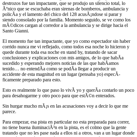
destrozos fue tan impactante, que se produjo un silencio total, lo
Ãºnico que se escuchaba eran sirenas de bomberos, ambulancia y
policÃ­a y el lamento del chico del 128 acusÃ¡ndose si parar y
siendo consolado por la familia. Momento seguido, se ve como los
mÃ©dicos cargan al corredor a la ambulancia y se dirige hacia el
Santo Gianni.
El momento fue tan impactante, que yo como espectador sin haber
corrido nunca me vi reflejado, como todos esa noche lo hicieron y
quede durante toda esa noche en stand by, tratando de sacar
conclusiones y explicaciones con mis amigos, de lo que habÃ­a
sucedido y esperando mejores noticias de las que habÃ­amos
tenido… no entendÃ­a como se podÃ­a llegar a producir un
accidente de esta magnitud en un lugar (pensaba yo) especÃ­
ficamente preparado para esto.
Esto es realmente lo que paso lo vivÃ­ yo y querÃ­a contarlo un poco
para desahogarme y otro poco para que estÃ©n enterados.
Sin hurgar mucho mÃ¡s en las acusaciones voy a decir lo que me
parece.
Para empezar, esa pista en particular no esta preparada para correr,
no tiene buena iluminaciÃ³n en la pista, es el colmo que la gente
tratando que no les pase nada a ellos ni a otros, van a un lugar donde