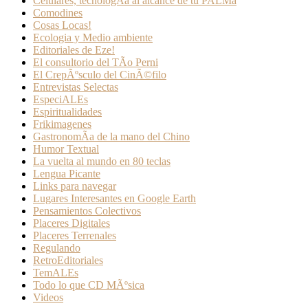
Celulares, tecnologÃ­a al alcance de tu PALMa
Comodines
Cosas Locas!
Ecologia y Medio ambiente
Editoriales de Eze!
El consultorio del TÃ­o Perni
El CrepÃºsculo del CinÃ©filo
Entrevistas Selectas
EspeciALEs
Espiritualidades
Frikimagenes
GastronomÃ­a de la mano del Chino
Humor Textual
La vuelta al mundo en 80 teclas
Lengua Picante
Links para navegar
Lugares Interesantes en Google Earth
Pensamientos Colectivos
Placeres Digitales
Placeres Terrenales
Regulando
RetroEditoriales
TemALEs
Todo lo que CD MÃºsica
Videos