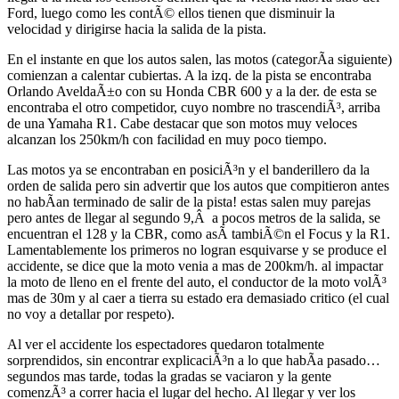
Ford, luego como les contÃ© ellos tienen que disminuir la
velocidad y dirigirse hacia la salida de la pista.
En el instante en que los autos salen, las motos (categorÃ­a siguiente)
comienzan a calentar cubiertas. A la izq. de la pista se encontraba
Orlando AveldaÃ±o con su Honda CBR 600 y a la der. de esta se
encontraba el otro competidor, cuyo nombre no trascendiÃ³, arriba
de una Yamaha R1. Cabe destacar que son motos muy veloces
alcanzan los 250km/h con facilidad en muy poco tiempo.
Las motos ya se encontraban en posiciÃ³n y el banderillero da la
orden de salida pero sin advertir que los autos que compitieron antes
no habÃ­an terminado de salir de la pista! estas salen muy parejas
pero antes de llegar al segundo 9,Â a pocos metros de la salida, se
encuentran el 128 y la CBR, como asÃ­ tambiÃ©n el Focus y la R1.
Lamentablemente los primeros no logran esquivarse y se produce el
accidente, se dice que la moto venia a mas de 200km/h. al impactar
la moto de lleno en el frente del auto, el conductor de la moto volÃ³
mas de 30m y al caer a tierra su estado era demasiado critico (el cual
no voy a detallar por respeto).
Al ver el accidente los espectadores quedaron totalmente
sorprendidos, sin encontrar explicaciÃ³n a lo que habÃ­a pasado…
segundos mas tarde, todas la gradas se vaciaron y la gente
comenzÃ³ a correr hacia el lugar del hecho. Al llegar y ver los