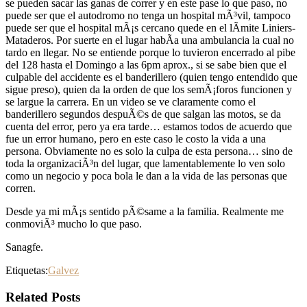
se pueden sacar las ganas de correr y en este pase lo que paso, no
puede ser que el autodromo no tenga un hospital mÃ³vil, tampoco
puede ser que el hospital mÃ¡s cercano quede en el lÃ­mite Liniers-
Mataderos. Por suerte en el lugar habÃ­a una ambulancia la cual no
tardo en llegar. No se entiende porque lo tuvieron encerrado al pibe
del 128 hasta el Domingo a las 6pm aprox., si se sabe bien que el
culpable del accidente es el banderillero (quien tengo entendido que
sigue preso), quien da la orden de que los semÃ¡foros funcionen y
se largue la carrera. En un video se ve claramente como el
banderillero segundos despuÃ©s de que salgan las motos, se da
cuenta del error, pero ya era tarde… estamos todos de acuerdo que
fue un error humano, pero en este caso le costo la vida a una
persona. Obviamente no es solo la culpa de esta persona… sino de
toda la organizaciÃ³n del lugar, que lamentablemente lo ven solo
como un negocio y poca bola le dan a la vida de las personas que
corren.
Desde ya mi mÃ¡s sentido pÃ©same a la familia. Realmente me
conmoviÃ³ mucho lo que paso.
Sanagfe.
Etiquetas:
Galvez
Related Posts