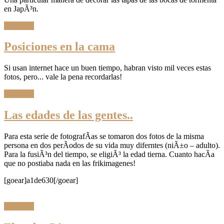
en JapÃ³n.
Leer Más
Posiciones en la cama
Si usan internet hace un buen tiempo, habran visto mil veces estas
fotos, pero... vale la pena recordarlas!
Leer Más
Las edades de las gentes..
Para esta serie de fotografÃ­as se tomaron dos fotos de la misma
persona en dos perÃ­odos de su vida muy diferntes (niÃ±o – adulto).
Para la fusiÃ³n del tiempo, se eligiÃ³ la edad tierna. Cuanto hacÃ­a
que no postiaba nada en las frikimagenes!
[goear]a1de630[/goear]
Leer Más