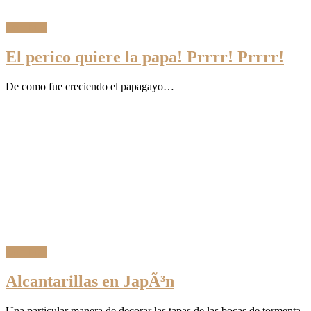
Leer Más
El perico quiere la papa! Prrrr! Prrrr!
De como fue creciendo el papagayo…
Leer Más
Alcantarillas en JapÃ³n
Una particular manera de decorar las tapas de las bocas de tormenta