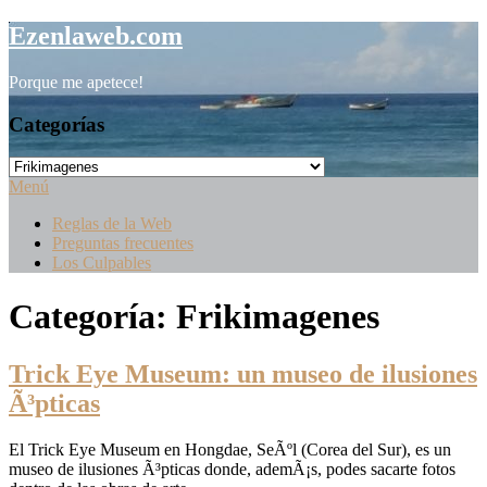
Saltar
Ezenlaweb.com
al
contenido
Porque me apetece!
Categorías
Categorías
Menú
Reglas de la Web
Preguntas frecuentes
Los Culpables
Categoría:
Frikimagenes
Trick Eye Museum: un museo de ilusiones
Ã³pticas
El Trick Eye Museum en Hongdae, SeÃºl (Corea del Sur), es un
museo de ilusiones Ã³pticas donde, ademÃ¡s, podes sacarte fotos