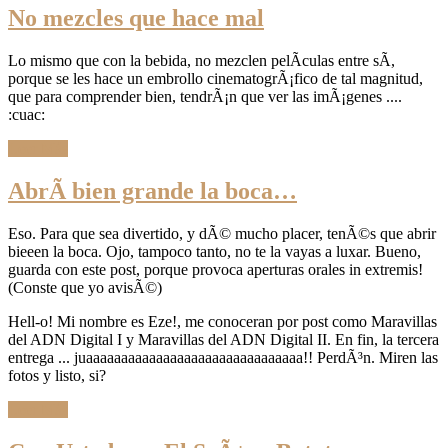
No mezcles que hace mal
Lo mismo que con la bebida, no mezclen pelÃ­culas entre sÃ­,
porque se les hace un embrollo cinematogrÃ¡fico de tal magnitud,
que para comprender bien, tendrÃ¡n que ver las imÃ¡genes ....
:cuac:
Leer Más
AbrÃ­ bien grande la boca…
Eso. Para que sea divertido, y dÃ© mucho placer, tenÃ©s que abrir
bieeen la boca. Ojo, tampoco tanto, no te la vayas a luxar. Bueno,
guarda con este post, porque provoca aperturas orales in extremis!
(Conste que yo avisÃ©)
Hell-o! Mi nombre es Eze!, me conoceran por post como Maravillas
del ADN Digital I y Maravillas del ADN Digital II. En fin, la tercera
entrega ... juaaaaaaaaaaaaaaaaaaaaaaaaaaaaaaa!! PerdÃ³n. Miren las
fotos y listo, si?
Leer Más