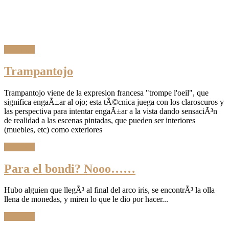
Leer Más
Trampantojo
Trampantojo viene de la expresion francesa "trompe l'oeil", que
significa engaÃ±ar al ojo; esta tÃ©cnica juega con los claroscuros y
las perspectiva para intentar engaÃ±ar a la vista dando sensaciÃ³n
de realidad a las escenas pintadas, que pueden ser interiores
(muebles, etc) como exteriores
Leer Más
Para el bondi? Nooo……
Hubo alguien que llegÃ³ al final del arco iris, se encontrÃ³ la olla
llena de monedas, y miren lo que le dio por hacer...
Leer Más