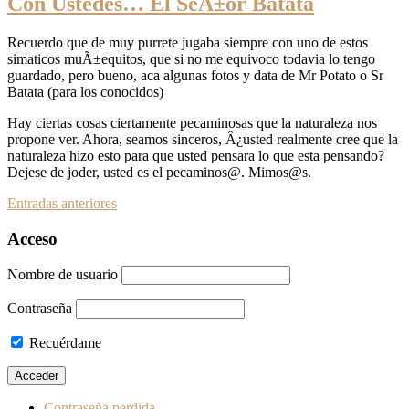
Con Ustedes… El SeÃ±or Batata
Recuerdo que de muy purrete jugaba siempre con uno de estos
simaticos muÃ±equitos, que si no me equivoco todavia lo tengo
guardado, pero bueno, aca algunas fotos y data de Mr Potato o Sr
Batata (para los conocidos)
Hay ciertas cosas ciertamente pecaminosas que la naturaleza nos
propone ver. Ahora, seamos sinceros, Â¿usted realmente cree que la
naturaleza hizo esto para que usted pensara lo que esta pensando?
Dejese de joder, usted es el pecaminos@. Mimos@s.
Ir
Entradas anteriores
a
Acceso
las
Nombre de usuario
entradas
Contraseña
Recuérdame
Contraseña perdida