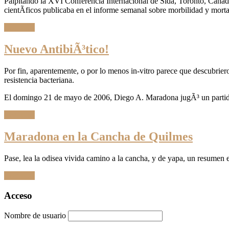
Palpitando la XVI Conferencia Internacional de Sida, Toronto, Cana
cientÃ­ficos publicaba en el informe semanal sobre morbilidad y mort
Leer Más
Nuevo AntibiÃ³tico!
Por fin, aparentemente, o por lo menos in-vitro parece que descubrier
resistencia bacteriana.
El domingo 21 de mayo de 2006, Diego A. Maradona jugÃ³ un partidazo
Leer Más
Maradona en la Cancha de Quilmes
Pase, lea la odisea vivida camino a la cancha, y de yapa, un resumen 
Leer Más
Ir
Acceso
a
las
Nombre de usuario
entradas