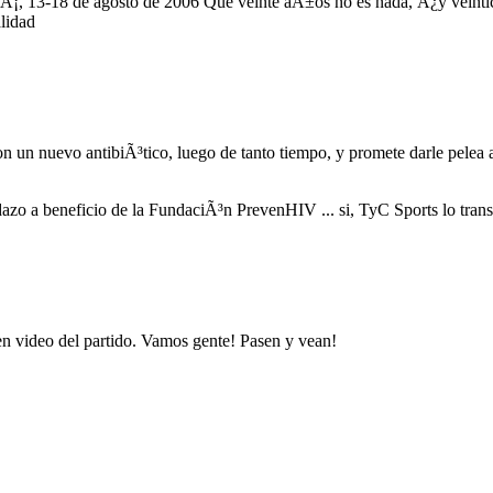
dÃ¡, 13-18 de agosto de 2006 Que veinte aÃ±os no es nada, Â¿y veinti
alidad
on un nuevo antibiÃ³tico, luego de tanto tiempo, y promete darle pelea
 a beneficio de la FundaciÃ³n PrevenHIV ... si, TyC Sports lo transm
en video del partido. Vamos gente! Pasen y vean!