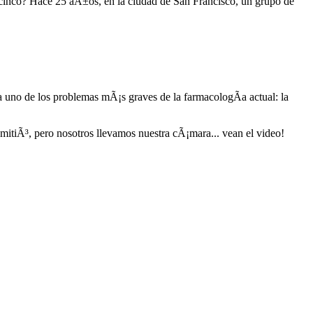
cinco? Hace 25 aÃ±os, en la ciudad de San Francisco, un grupo de
 a uno de los problemas mÃ¡s graves de la farmacologÃ­a actual: la
itiÃ³, pero nosotros llevamos nuestra cÃ¡mara... vean el video!