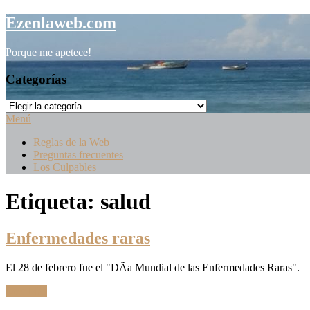
Saltar
Ezenlaweb.com
al
contenido
Porque me apetece!
Categorías
Categorías
Menú
Reglas de la Web
Preguntas frecuentes
Los Culpables
Etiqueta:
salud
Enfermedades raras
El 28 de febrero fue el "DÃ­a Mundial de las Enfermedades Raras".
Leer Más