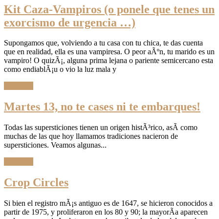
Kit Caza-Vampiros (o ponele que tenes un
exorcismo de urgencia …)
Supongamos que, volviendo a tu casa con tu chica, te das cuenta
que en realidad, ella es una vampiresa. O peor aÃºn, tu marido es un
vampiro! O quizÃ¡, alguna prima lejana o pariente semicercano esta
como endiablÃ¡u o vio la luz mala y
Leer Más
Martes 13, no te cases ni te embarques!
Todas las supersticiones tienen un origen histÃ³rico, asÃ­ como
muchas de las que hoy llamamos tradiciones nacieron de
supersticiones. Veamos algunas...
Leer Más
Crop Circles
Si bien el registro mÃ¡s antiguo es de 1647, se hicieron conocidos a
partir de 1975, y proliferaron en los 80 y 90; la mayorÃ­a aparecen