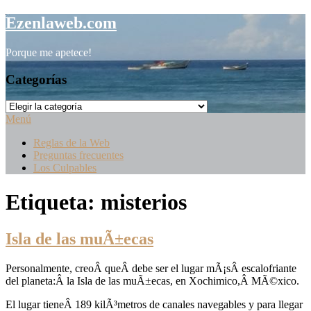
Saltar
Ezenlaweb.com
al
contenido
Porque me apetece!
Categorías
Categorías
Menú
Reglas de la Web
Preguntas frecuentes
Los Culpables
Etiqueta:
misterios
Isla de las muÃ±ecas
Personalmente, creoÂ queÂ debe ser el lugar mÃ¡sÂ escalofriante
del planeta:Â la Isla de las muÃ±ecas, en Xochimico,Â MÃ©xico.
El lugar tieneÂ 189 kilÃ³metros de canales navegables y para llegar