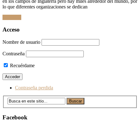
en los campos de Inglaterra pero hay miles alrededor del mundo, por
lo que diferentes organizaciones se dedican
Leer Más
Ir
Acceso
a
las
Nombre de usuario
entradas
Contraseña
Recuérdame
Contraseña perdida
Facebook