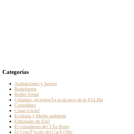
Categorías
Animaciones y Juegos
BudaSports
Buffet Freud
Celulares, tecnologÃ­a al alcance de tu PALMa
Comodines
Cosas Locas!
Ecologia y Medio ambiente
Editoriales de Eze!
El consultorio del TÃ­o Perni
El CrepÃºsculo del CinÃ©filo