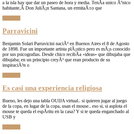
a la isla hay que dar un paseo de hora y media. TenÃ­a unico Ãºnico
habitante,Â Don JuliÃ¡n Santana, un ermitaÃ±o que
Leer Más
Parravicini
Benjamin Solari Parravicini naciÃ³ en Buenos Aires el 8 de Agosto
de 1898. Fue un importante artista plÃ¡stico pero es mÃ¡s conocido
por sus psicografias. Desde chico recibÃ­a «ideas» que dibujaba que
dibujaba; en un principio creyÃ³ que eran producto de su
inspiraciÃ³n o
Leer Más
Es casi una experiencia religiosa
Bueno, les dejo una tabla OUIJA virtual.. si quieren jugar al juego
de la copa, en lugar de la copa, usan el mouse.. eso si, si asplota el
mouse te queda el espÃ­ritu en la casa? Y si te queda enganchado al
USB y
Leer Más