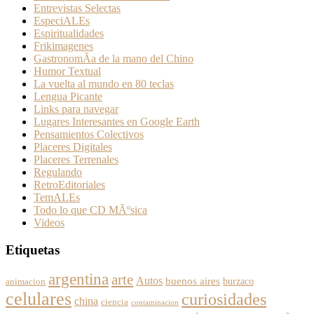
Entrevistas Selectas
EspeciALEs
Espiritualidades
Frikimagenes
GastronomÃ­a de la mano del Chino
Humor Textual
La vuelta al mundo en 80 teclas
Lengua Picante
Links para navegar
Lugares Interesantes en Google Earth
Pensamientos Colectivos
Placeres Digitales
Placeres Terrenales
Regulando
RetroEditoriales
TemALEs
Todo lo que CD MÃºsica
Videos
Etiquetas
argentina
arte
Autos
buenos aires
burzaco
animacion
celulares
curiosidades
china
ciencia
contaminacion