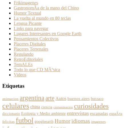
Frikimagenes
GastronomÃ­a de la mano del Chino
Humor Textual
La vuelta al mundo en 80 teclas
Lengua Picante
Links para navegar
Lugares Interesantes en Google Earth
Pensamientos Colectivos
Placeres Digitales
Placeres Terrenales
Regulando
RetroEditoriales
TemALEs
Todo lo que CD MÃºsica
Videos
Etiquetas
argentina
arte
Autos
buenos aires
burzaco
animacion
celulares
curiosidades
china
ciencia
contaminacion
entrevistas
escapadas
Ecologia y Medio ambiente
diccionario
espaÃ±a
futbol
Humor
idiomas
googleearth
felicitas
imagenes