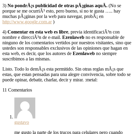
3)
No pondrÃ¡s publicidad de otras pÃ¡ginas aquÃ­.
(No se
porque se me ocurriÃ³ esto, pero bueno, si no te gusta ….. hay
muchas pÃ¡ginas por la web para navegar, probÃ¡ en
http://www.google.com.ar
)
4)
Comentar en esta web es libre
, previa identificaciÃ³n con
nombre e direcciÃ³n de e-mail.
Ezenlaweb
no es responsable de
ninguno de los comentarios vertidos por nuestros visitantes, sino que
ustedes son responsables exclusivos de las opiniones que hagan en
esta web, es decir, que los autores de
Ezenlaweb
no siempre
suscribimos a las mismas.
Listo. Todo lo demÃ¡s esta permitido. Sin otras reglas mÃ¡s que
estas, que estan pensadas para una alegre convivencia, sobre todo se
puede opinar, debatir, charlar, decir y mirar. :metal:
11 Comentarios
gustavo
me gusto la parte de los trucos para celulares pero cuando