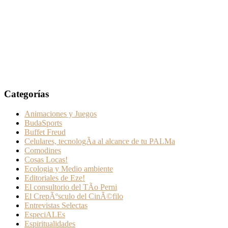
Categorías
Animaciones y Juegos
BudaSports
Buffet Freud
Celulares, tecnologÃ­a al alcance de tu PALMa
Comodines
Cosas Locas!
Ecologia y Medio ambiente
Editoriales de Eze!
El consultorio del TÃ­o Perni
El CrepÃºsculo del CinÃ©filo
Entrevistas Selectas
EspeciALEs
Espiritualidades