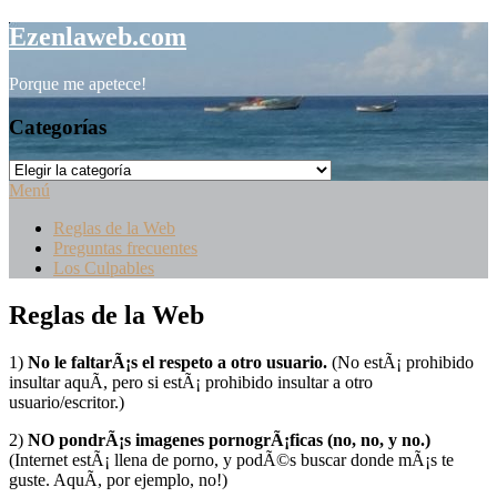
Saltar
Ezenlaweb.com
al
contenido
Porque me apetece!
Categorías
Categorías
Menú
Reglas de la Web
Preguntas frecuentes
Los Culpables
Reglas de la Web
1)
No le faltarÃ¡s el respeto a otro usuario.
(No estÃ¡ prohibido
insultar aquÃ­, pero si estÃ¡ prohibido insultar a otro
usuario/escritor.)
2)
NO pondrÃ¡s imagenes pornogrÃ¡ficas (no, no, y no.)
(Internet estÃ¡ llena de porno, y podÃ©s buscar donde mÃ¡s te
guste. AquÃ­, por ejemplo, no!)