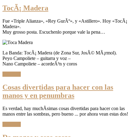
TocÃ¡ Madera
Fue «Triple Alianza», «Rey GurÃº», y «Astillero». Hoy «TocÃ¡
Madera».
Muy grosso posta. Escuchenlo porque vale la pena…
La Banda: TocÃ¡ Madera (de Zona Sur, JosÃ© MÃ¡rmol).
Peyo Campoliete – guitarra y voz –
Nano Campoliete – acordeÃ³n y coros
Leer Más
Cosas divertidas para hacer con las
manos y en penumbras
Es verdad, hay muchÃ­simas cosas divertidas para hacer con las
manos entre las sombras, pero bueno ... por ahora vean estas dos!
Leer Más