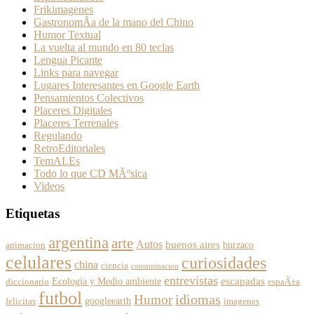
Frikimagenes
GastronomÃ­a de la mano del Chino
Humor Textual
La vuelta al mundo en 80 teclas
Lengua Picante
Links para navegar
Lugares Interesantes en Google Earth
Pensamientos Colectivos
Placeres Digitales
Placeres Terrenales
Regulando
RetroEditoriales
TemALEs
Todo lo que CD MÃºsica
Videos
Etiquetas
argentina
arte
Autos
buenos aires
burzaco
animacion
celulares
curiosidades
china
ciencia
contaminacion
entrevistas
escapadas
Ecologia y Medio ambiente
diccionario
espaÃ±a
futbol
Humor
idiomas
googleearth
felicitas
imagenes