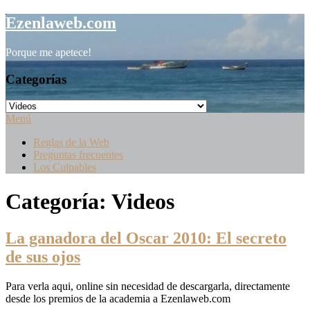
Saltar
Ezenlaweb.com
al
contenido
Porque me apetece!
Categorías
Categorías
Menú
Reglas de la Web
Preguntas frecuentes
Los Culpables
Categoría:
Videos
La ganadora del Oscar 2010: El secreto
de sus ojos
Para verla aqui, online sin necesidad de descargarla, directamente
desde los premios de la academia a Ezenlaweb.com