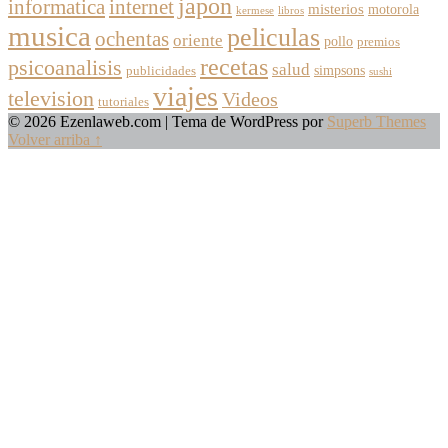
japon
informatica
internet
misterios
motorola
kermese
libros
musica
peliculas
ochentas
oriente
pollo
premios
recetas
psicoanalisis
salud
simpsons
publicidades
sushi
viajes
television
Videos
tutoriales
© 2026 Ezenlaweb.com
| Tema de WordPress por
Superb Themes
Volver arriba ↑