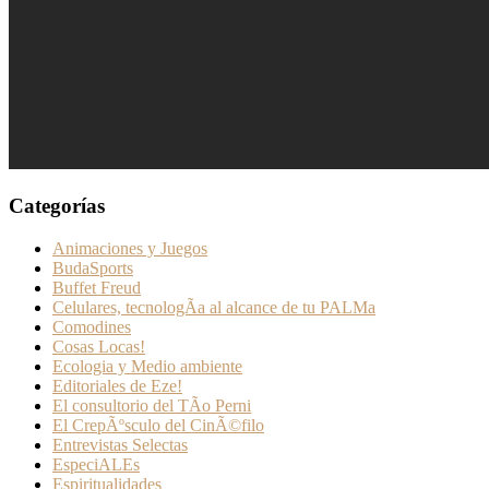
Categorías
Animaciones y Juegos
BudaSports
Buffet Freud
Celulares, tecnologÃ­a al alcance de tu PALMa
Comodines
Cosas Locas!
Ecologia y Medio ambiente
Editoriales de Eze!
El consultorio del TÃ­o Perni
El CrepÃºsculo del CinÃ©filo
Entrevistas Selectas
EspeciALEs
Espiritualidades