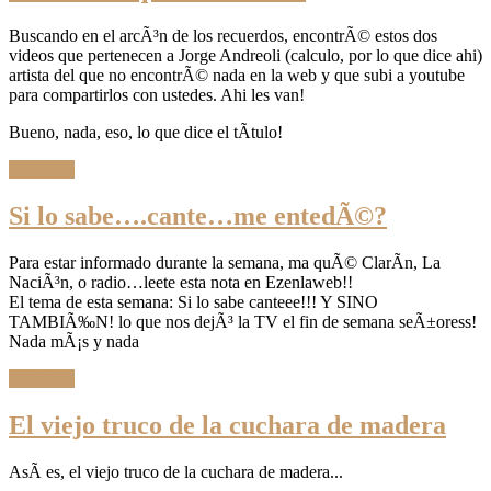
Buscando en el arcÃ³n de los recuerdos, encontrÃ© estos dos
videos que pertenecen a Jorge Andreoli (calculo, por lo que dice ahi)
artista del que no encontrÃ© nada en la web y que subi a youtube
para compartirlos con ustedes. Ahi les van!
Bueno, nada, eso, lo que dice el tÃ­tulo!
Leer Más
Si lo sabe….cante…me entedÃ©?
Para estar informado durante la semana, ma quÃ© ClarÃ­n, La
NaciÃ³n, o radio…leete esta nota en Ezenlaweb!!
El tema de esta semana: Si lo sabe canteee!!! Y SINO
TAMBIÃ‰N! lo que nos dejÃ³ la TV el fin de semana seÃ±oress!
Nada mÃ¡s y nada
Leer Más
El viejo truco de la cuchara de madera
AsÃ­ es, el viejo truco de la cuchara de madera...