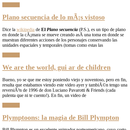
Leer Más
Plano secuencia de lo mÃ¡s vistoso
Dice la
wikipedia
de
El
Plano secuencia
(P.S.), es un tipo de plano
en donde la cÃ¡mara se mueve creando asÃ­ una toma en donde se
muestran diferentes acciones de los personajes conservando las
unidades espaciales y temporales (tomas como estas las
Leer Más
We are the world, gui ar de children
Bueno, yo se que me estoy poniendo viejo y noventoso, pero en fin,
resulta que estabamos viendo este video ayer y tambiÃ©n tengo una
reversiÃ³n de 1996 de don Luciano Pavarotti & Friends (cada
pulenta que ni te cuento!). En fin, un video de
Leer Más
Plymptoons: la magia de Bill Plympton
Bill Plympton es un excelente animador norteamericano, cuyo corto