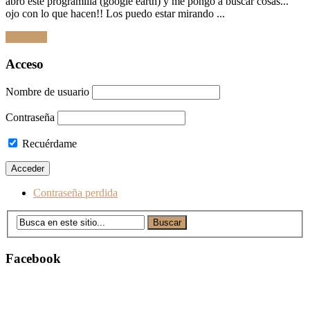
abro este programilla (google earth) y me pongo a buscar cosas...
ojo con lo que hacen!! Los puedo estar mirando ...
Leer Más
Ir
Acceso
a
las
Nombre de usuario
entradas
Contraseña
Recuérdame
Contraseña perdida
Facebook