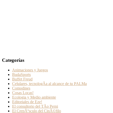
Categorías
Animaciones y Juegos
BudaSports
Buffet Freud
Celulares, tecnologÃ­a al alcance de tu PALMa
Comodines
Cosas Locas!
Ecologia y Medio ambiente
Editoriales de Eze!
El consultorio del TÃ­o Perni
El CrepÃºsculo del CinÃ©filo