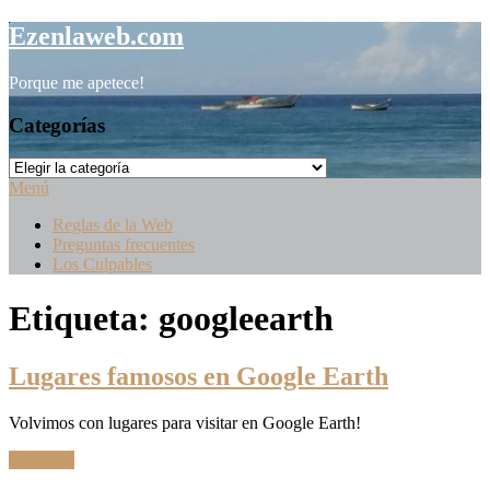
Saltar
Ezenlaweb.com
al
contenido
Porque me apetece!
Categorías
Categorías
Menú
Reglas de la Web
Preguntas frecuentes
Los Culpables
Etiqueta:
googleearth
Lugares famosos en Google Earth
Volvimos con lugares para visitar en Google Earth!
Leer Más