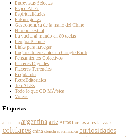
Entrevistas Selectas
EspeciALEs
Espiritualidades
Frikimagenes
GastronomÃ­a de la mano del Chino
Humor Textual
La vuelta al mundo en 80 teclas
Lengua Picante
Links para navegar
Lugares Interesantes en Google Earth
Pensamientos Colectivos
Placeres Digitales
Placeres Terrenales
Regulando
RetroEditoriales
TemALEs
Todo lo que CD MÃºsica
Videos
Etiquetas
argentina
arte
Autos
buenos aires
burzaco
animacion
celulares
curiosidades
china
ciencia
contaminacion