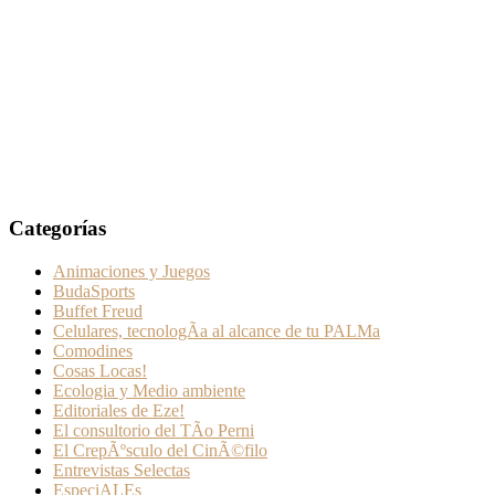
Categorías
Animaciones y Juegos
BudaSports
Buffet Freud
Celulares, tecnologÃ­a al alcance de tu PALMa
Comodines
Cosas Locas!
Ecologia y Medio ambiente
Editoriales de Eze!
El consultorio del TÃ­o Perni
El CrepÃºsculo del CinÃ©filo
Entrevistas Selectas
EspeciALEs