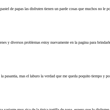
astel de papas las disfruten tienen un parde cosas que muchos no le p
s y diversos problemas estoy nuevamente en la pagina para brindarles r
n la pasantia, mas el laburo la verdad que me queda poquito tiempo y po
variante muy rica de la tipica tortilla de papa, espero que lo disfruten