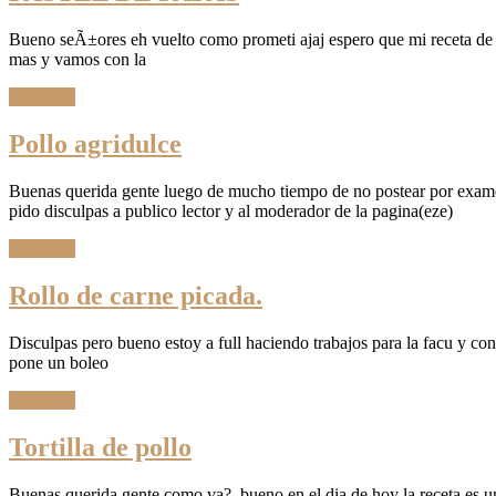
Bueno seÃ±ores eh vuelto como prometi ajaj espero que mi receta de p
mas y vamos con la
Leer Más
Pollo agridulce
Buenas querida gente luego de mucho tiempo de no postear por examene
pido disculpas a publico lector y al moderador de la pagina(eze)
Leer Más
Rollo de carne picada.
Disculpas pero bueno estoy a full haciendo trabajos para la facu y co
pone un boleo
Leer Más
Tortilla de pollo
Buenas querida gente como va?, bueno en el dia de hoy la receta es una 