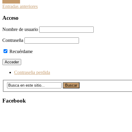
Leer Más
Ir
Entradas anteriores
a
Acceso
las
Nombre de usuario
entradas
Contraseña
Recuérdame
Contraseña perdida
Facebook