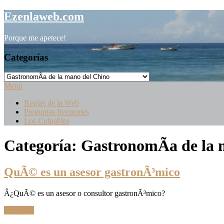
Saltar
Ezenlaweb.com
al
contenido
Porque me apetece!
Categorías
Categorías
Menú
Reglas de la Web
Preguntas frecuentes
Los Culpables
Categoría:
GastronomÃ­a de la 
QuÃ© es un asesor gastronÃ³mico
Â¿QuÃ© es un asesor o consultor gastronÃ³mico?
Leer Más