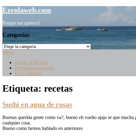
Saltar
Ezenlaweb.com
al
contenido
Porque me apetece!
Categorías
Categorías
Menú
Reglas de la Web
Preguntas frecuentes
Los Culpables
Etiqueta:
recetas
Sushi en agua de rosas
Buenas querida gente como va?, bueno eh vuelto ajaja se que mucha g
cualquier cosa.
Bueno como hemos hablado en anteriores