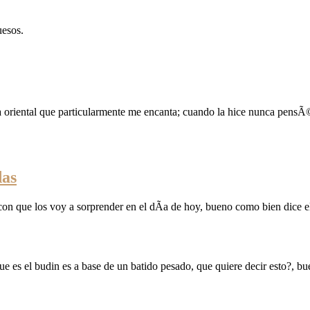
uesos.
riental que particularmente me encanta; cuando la hice nunca pensÃ© q
das
que los voy a sorprender en el dÃ­a de hoy, bueno como bien dice el t
 es el budin es a base de un batido pesado, que quiere decir esto?, bu