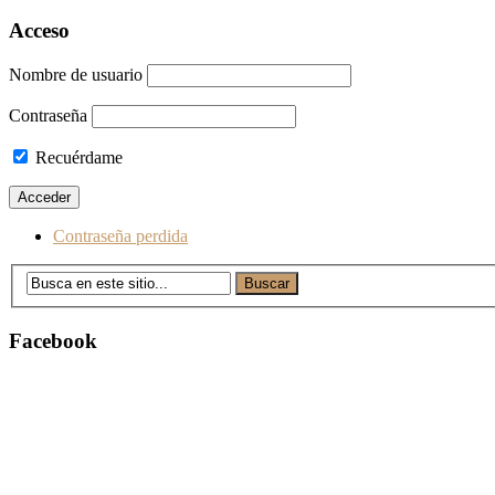
a
Acceso
las
Nombre de usuario
entradas
Contraseña
Recuérdame
Contraseña perdida
Facebook