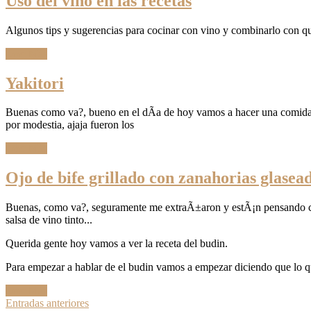
Uso del vino en las recetas
Algunos tips y sugerencias para cocinar con vino y combinarlo con q
Leer Más
Yakitori
Buenas como va?, bueno en el dÃ­a de hoy vamos a hacer una comida o
por modestia, ajaja fueron los
Leer Más
Ojo de bife grillado con zanahorias glasea
Buenas, como va?, seguramente me extraÃ±aron y estÃ¡n pensando con 
salsa de vino tinto...
Querida gente hoy vamos a ver la receta del budin.
Para empezar a hablar de el budin vamos a empezar diciendo que lo que
Leer Más
Ir
Entradas anteriores