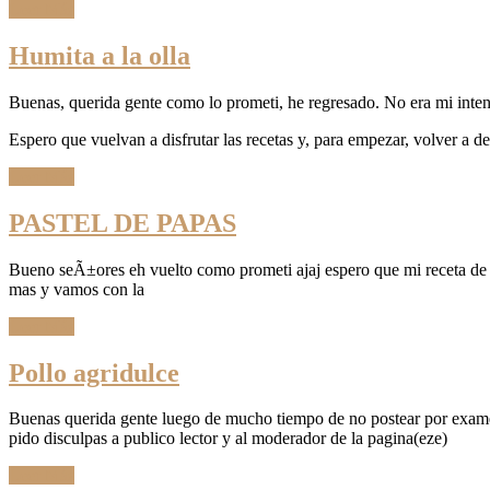
Leer Más
Humita a la olla
Buenas, querida gente como lo prometi, he regresado. No era mi inten
Espero que vuelvan a disfrutar las recetas y, para empezar, volver a d
Leer Más
PASTEL DE PAPAS
Bueno seÃ±ores eh vuelto como prometi ajaj espero que mi receta de p
mas y vamos con la
Leer Más
Pollo agridulce
Buenas querida gente luego de mucho tiempo de no postear por examene
pido disculpas a publico lector y al moderador de la pagina(eze)
Leer Más