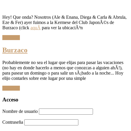
Hey! Que onda? Nosotros (Ale & Enana, Diega & Carla & Abrula,
Eze & Fer) ayer fuimos a la Kermese del Club JaponÃ©s de
Burzaco (click
aquÃ­
para ver la ubicaciÃ³n
Leer Más
Burzaco
Probablemente no sea el lugar que elijas para pasar las vacaciones
(no hay en donde hacerlo a menos que conozcas a alguien ahÃ­!),
para pasear un domingo o para salir un sÃ¡bado a la noche... Hoy
elijo contarles sobre este lugar por una simple
Leer Más
Ir
Acceso
a
las
Nombre de usuario
entradas
Contraseña