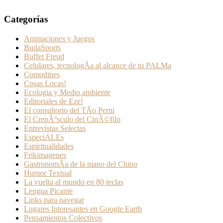
Categorías
Animaciones y Juegos
BudaSports
Buffet Freud
Celulares, tecnologÃ­a al alcance de tu PALMa
Comodines
Cosas Locas!
Ecologia y Medio ambiente
Editoriales de Eze!
El consultorio del TÃ­o Perni
El CrepÃºsculo del CinÃ©filo
Entrevistas Selectas
EspeciALEs
Espiritualidades
Frikimagenes
GastronomÃ­a de la mano del Chino
Humor Textual
La vuelta al mundo en 80 teclas
Lengua Picante
Links para navegar
Lugares Interesantes en Google Earth
Pensamientos Colectivos