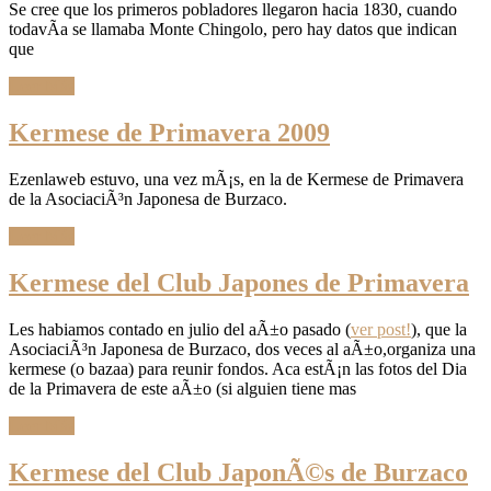
Se cree que los primeros pobladores llegaron hacia 1830, cuando
todavÃ­a se llamaba Monte Chingolo, pero hay datos que indican
que
Leer Más
Kermese de Primavera 2009
Ezenlaweb estuvo, una vez mÃ¡s, en la de Kermese de Primavera
de la AsociaciÃ³n Japonesa de Burzaco.
Leer Más
Kermese del Club Japones de Primavera
Les habiamos contado en julio del aÃ±o pasado (
ver post!
), que la
AsociaciÃ³n Japonesa de Burzaco, dos veces al aÃ±o,organiza una
kermese (o bazaa) para reunir fondos. Aca estÃ¡n las fotos del Dia
de la Primavera de este aÃ±o (si alguien tiene mas
Leer Más
Kermese del Club JaponÃ©s de Burzaco