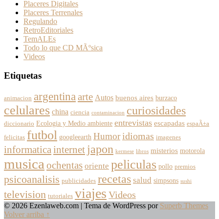
Placeres Digitales
Placeres Terrenales
Regulando
RetroEditoriales
TemALEs
Todo lo que CD MÃºsica
Videos
Etiquetas
argentina
arte
Autos
buenos aires
burzaco
animacion
celulares
curiosidades
china
ciencia
contaminacion
entrevistas
escapadas
Ecologia y Medio ambiente
diccionario
espaÃ±a
futbol
Humor
idiomas
googleearth
felicitas
imagenes
japon
informatica
internet
misterios
motorola
kermese
libros
musica
peliculas
ochentas
oriente
pollo
premios
recetas
psicoanalisis
salud
simpsons
publicidades
sushi
viajes
television
Videos
tutoriales
© 2026 Ezenlaweb.com
| Tema de WordPress por
Superb Themes
Volver arriba ↑