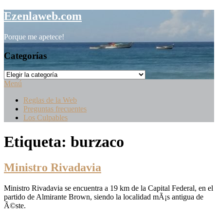
Saltar
Ezenlaweb.com
al
contenido
Porque me apetece!
Categorías
Categorías
Menú
Reglas de la Web
Preguntas frecuentes
Los Culpables
Etiqueta:
burzaco
Ministro Rivadavia
Ministro Rivadavia se encuentra a 19 km de la Capital Federal, en el
partido de Almirante Brown, siendo la localidad mÃ¡s antigua de
Ã©ste.