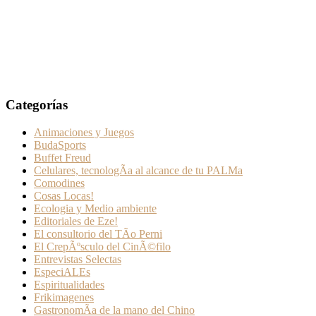
Categorías
Animaciones y Juegos
BudaSports
Buffet Freud
Celulares, tecnologÃ­a al alcance de tu PALMa
Comodines
Cosas Locas!
Ecologia y Medio ambiente
Editoriales de Eze!
El consultorio del TÃ­o Perni
El CrepÃºsculo del CinÃ©filo
Entrevistas Selectas
EspeciALEs
Espiritualidades
Frikimagenes
GastronomÃ­a de la mano del Chino