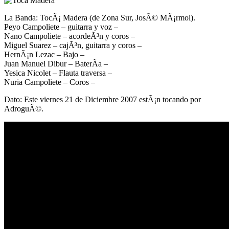
La Banda: TocÃ¡ Madera (de Zona Sur, JosÃ© MÃ¡rmol).
Peyo Campoliete – guitarra y voz –
Nano Campoliete – acordeÃ³n y coros –
Miguel Suarez – cajÃ³n, guitarra y coros –
HernÃ¡n Lezac – Bajo –
Juan Manuel Dibur – BaterÃ­a –
Yesica Nicolet – Flauta traversa –
Nuria Campoliete – Coros –
Dato: Este viernes 21 de Diciembre 2007 estÃ¡n tocando por
AdroguÃ©.