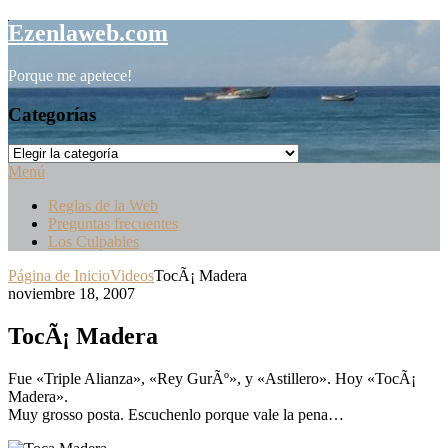
Saltar
Ezenlaweb.com
al
contenido
Porque me apetece!
Categorías
Categorías
Menú
Reglas de la Web
Preguntas frecuentes
Los Culpables
Página de Inicio
Videos
TocÃ¡ Madera
noviembre 18, 2007
TocÃ¡ Madera
Fue «Triple Alianza», «Rey GurÃº», y «Astillero». Hoy «TocÃ¡
Madera».
Muy grosso posta. Escuchenlo porque vale la pena…