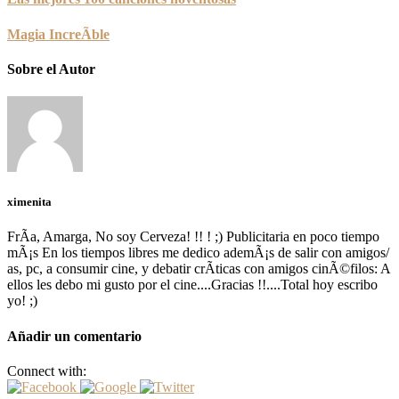
Magia IncreÃ­ble
Sobre el Autor
ximenita
FrÃ­a, Amarga, No soy Cerveza! !! ! ;) Publicitaria en poco tiempo
mÃ¡s En los tiempos libres me dedico ademÃ¡s de salir con amigos/
as, pc, a consumir cine, y debatir crÃ­ticas con amigos cinÃ©filos: A
ellos les debo mi gusto por el cine....Gracias !!....Total hoy escribo
yo! ;)
Añadir un comentario
Connect with: