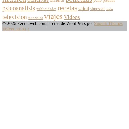
oriente
pollo
premios
recetas
psicoanalisis
salud
simpsons
publicidades
sushi
viajes
television
Videos
tutoriales
© 2026 Ezenlaweb.com
| Tema de WordPress por
Superb Themes
Volver arriba ↑