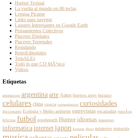
Humor Textual
La vuelta al mundo en 80 teclas
Lengua Picante
Links para navegar
Lugares Interesantes en Google Earth
Pensamientos Colectivos
Placeres Digitales
Placeres Terrenales
Regulando
RetroEditoriales
TemALEs
Todo lo que CD MÃºsica
Videos
Etiquetas
argentina
arte
Autos
buenos aires
burzaco
animacion
celulares
curiosidades
china
ciencia
contaminacion
entrevistas
escapadas
Ecologia y Medio ambiente
diccionario
espaÃ±a
futbol
Humor
idiomas
googleearth
felicitas
imagenes
japon
informatica
internet
misterios
motorola
kermese
libros
musica
peliculas
ochentas