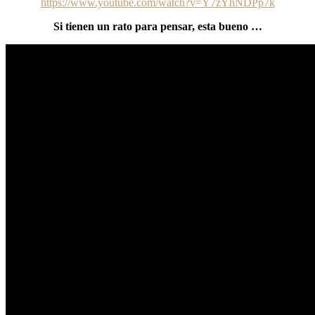
https://www.youtube.com/watch?v=Y7zYhNDPp7k
Si tienen un rato para pensar, esta bueno …