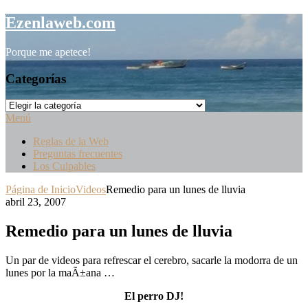
Saltar
Ezenlaweb.com
al
contenido
Porque me apetece!
Categorías
Categorías
Menú
Reglas de la Web
Preguntas frecuentes
Los Culpables
Página de Inicio
Videos
Remedio para un lunes de lluvia
abril 23, 2007
Remedio para un lunes de lluvia
Un par de videos para refrescar el cerebro, sacarle la modorra de un
lunes por la maÃ±ana …
El perro DJ!