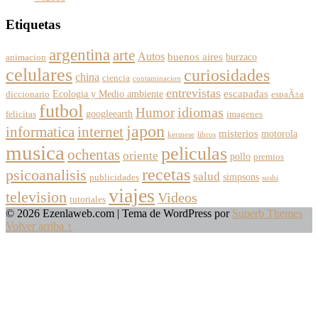
Etiquetas
argentina
arte
Autos
buenos aires
burzaco
animacion
celulares
curiosidades
china
ciencia
contaminacion
entrevistas
escapadas
Ecologia y Medio ambiente
diccionario
espaÃ±a
futbol
Humor
idiomas
googleearth
felicitas
imagenes
japon
informatica
internet
misterios
motorola
kermese
libros
musica
peliculas
ochentas
oriente
pollo
premios
recetas
psicoanalisis
salud
simpsons
publicidades
sushi
viajes
television
Videos
tutoriales
© 2026 Ezenlaweb.com
| Tema de WordPress por
Superb Themes
Volver arriba ↑