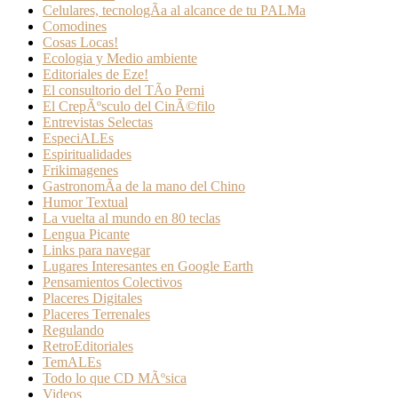
Celulares, tecnologÃ­a al alcance de tu PALMa
Comodines
Cosas Locas!
Ecologia y Medio ambiente
Editoriales de Eze!
El consultorio del TÃ­o Perni
El CrepÃºsculo del CinÃ©filo
Entrevistas Selectas
EspeciALEs
Espiritualidades
Frikimagenes
GastronomÃ­a de la mano del Chino
Humor Textual
La vuelta al mundo en 80 teclas
Lengua Picante
Links para navegar
Lugares Interesantes en Google Earth
Pensamientos Colectivos
Placeres Digitales
Placeres Terrenales
Regulando
RetroEditoriales
TemALEs
Todo lo que CD MÃºsica
Videos