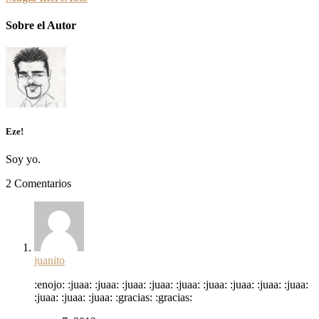
Sobre el Autor
Eze!
Soy yo.
2 Comentarios
juanito
:enojo: :juaa: :juaa: :juaa: :juaa: :juaa: :juaa: :juaa: :juaa: :juaa:
:juaa: :juaa: :juaa: :gracias: :gracias: