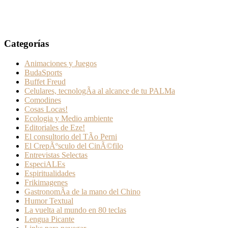
Categorías
Animaciones y Juegos
BudaSports
Buffet Freud
Celulares, tecnologÃ­a al alcance de tu PALMa
Comodines
Cosas Locas!
Ecologia y Medio ambiente
Editoriales de Eze!
El consultorio del TÃ­o Perni
El CrepÃºsculo del CinÃ©filo
Entrevistas Selectas
EspeciALEs
Espiritualidades
Frikimagenes
GastronomÃ­a de la mano del Chino
Humor Textual
La vuelta al mundo en 80 teclas
Lengua Picante