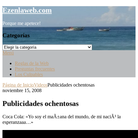
Saltar
Ezenlaweb.com
al
contenido
Porque me apetece!
Categorías
Categorías
Menú
Reglas de la Web
Preguntas frecuentes
Los Culpables
Página de Inicio
Videos
Publicidades ochentosas
noviembre 15, 2008
Publicidades ochentosas
Coca Cola: «Yo soy el maÃ±ana del mundo, de mi naciÃ³ la
esperanzaaa…»