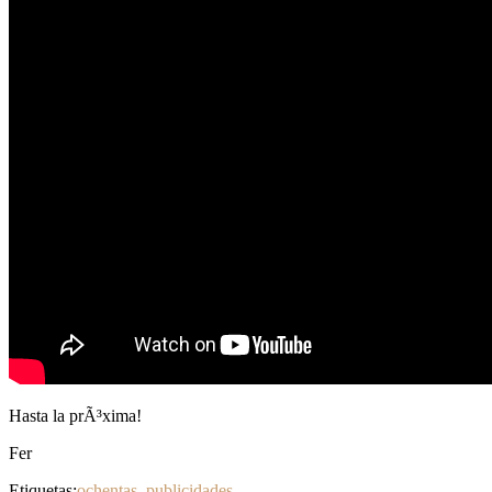
Hasta la prÃ³xima!
Fer
Etiquetas:
ochentas
,
publicidades