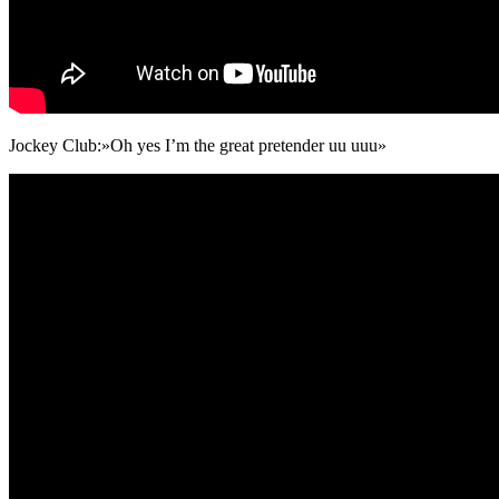
Jockey Club:»Oh yes I’m the great pretender uu uuu»