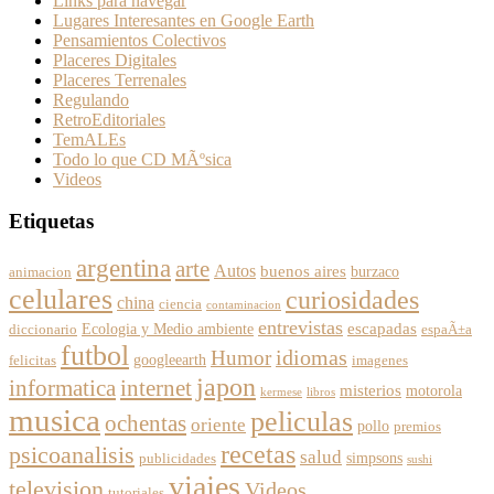
Links para navegar
Lugares Interesantes en Google Earth
Pensamientos Colectivos
Placeres Digitales
Placeres Terrenales
Regulando
RetroEditoriales
TemALEs
Todo lo que CD MÃºsica
Videos
Etiquetas
argentina
arte
Autos
buenos aires
burzaco
animacion
celulares
curiosidades
china
ciencia
contaminacion
entrevistas
escapadas
Ecologia y Medio ambiente
diccionario
espaÃ±a
futbol
Humor
idiomas
googleearth
felicitas
imagenes
japon
informatica
internet
misterios
motorola
kermese
libros
musica
peliculas
ochentas
oriente
pollo
premios
recetas
psicoanalisis
salud
simpsons
publicidades
sushi
viajes
television
Videos
tutoriales