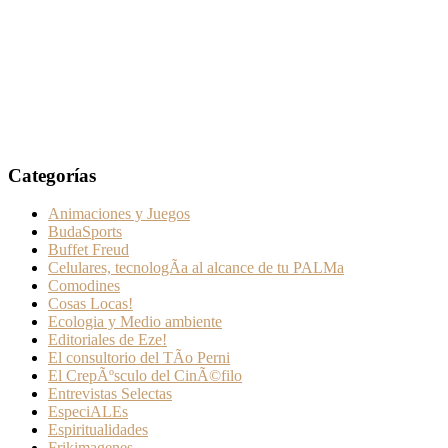
Categorías
Animaciones y Juegos
BudaSports
Buffet Freud
Celulares, tecnologÃ­a al alcance de tu PALMa
Comodines
Cosas Locas!
Ecologia y Medio ambiente
Editoriales de Eze!
El consultorio del TÃ­o Perni
El CrepÃºsculo del CinÃ©filo
Entrevistas Selectas
EspeciALEs
Espiritualidades
Frikimagenes