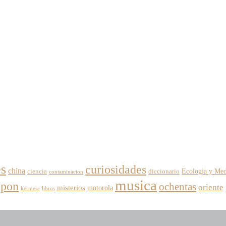
es
curiosidades
china
Ecologia y Med
ciencia
diccionario
contaminacion
musica
apon
ochentas
oriente
misterios
motorola
kermese
libros