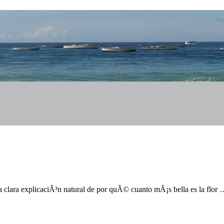
na clara explicaciÃ³n natural de por quÃ© cuanto mÃ¡s bella es la flo