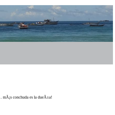
r … mÃ¡s conchuda es la dueÃ±a!