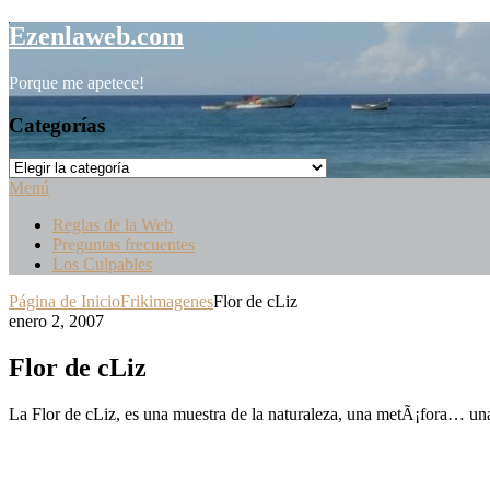
Saltar
Ezenlaweb.com
al
contenido
Porque me apetece!
Categorías
Categorías
Menú
Reglas de la Web
Preguntas frecuentes
Los Culpables
Página de Inicio
Frikimagenes
Flor de cLiz
enero 2, 2007
Flor de cLiz
La Flor de cLiz, es una muestra de la naturaleza, una metÃ¡fora… u