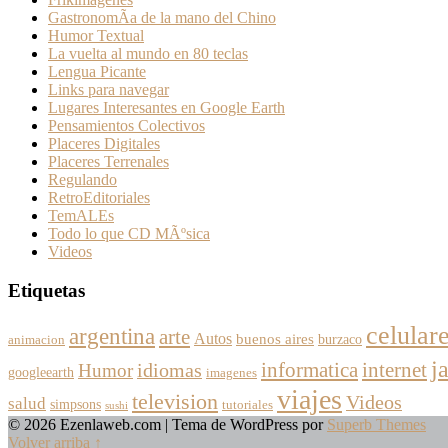
GastronomÃ­a de la mano del Chino
Humor Textual
La vuelta al mundo en 80 teclas
Lengua Picante
Links para navegar
Lugares Interesantes en Google Earth
Pensamientos Colectivos
Placeres Digitales
Placeres Terrenales
Regulando
RetroEditoriales
TemALEs
Todo lo que CD MÃºsica
Videos
Etiquetas
celular
argentina
arte
Autos
buenos aires
burzaco
animacion
j
informatica
internet
Humor
idiomas
googleearth
imagenes
viajes
television
Videos
salud
simpsons
tutoriales
sushi
© 2026 Ezenlaweb.com
| Tema de WordPress por
Superb Themes
Volver arriba ↑