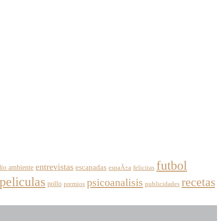
futbol
entrevistas
escapadas
io ambiente
espaÃ±a
felicitas
peliculas
recetas
psicoanalisis
pollo
premios
publicidades