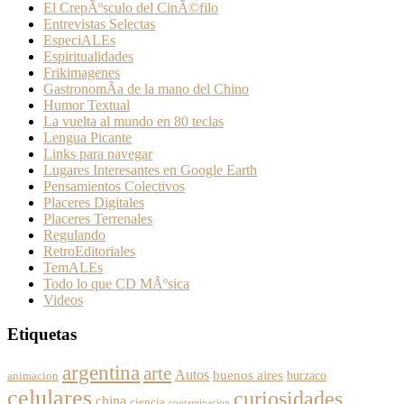
El CrepÃºsculo del CinÃ©filo
Entrevistas Selectas
EspeciALEs
Espiritualidades
Frikimagenes
GastronomÃ­a de la mano del Chino
Humor Textual
La vuelta al mundo en 80 teclas
Lengua Picante
Links para navegar
Lugares Interesantes en Google Earth
Pensamientos Colectivos
Placeres Digitales
Placeres Terrenales
Regulando
RetroEditoriales
TemALEs
Todo lo que CD MÃºsica
Videos
Etiquetas
argentina
arte
Autos
buenos aires
burzaco
animacion
celulares
curiosidades
china
ciencia
contaminacion