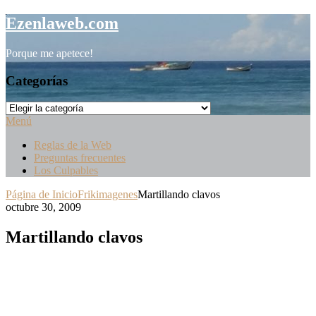
Saltar
Ezenlaweb.com
al
contenido
Porque me apetece!
Categorías
Categorías
Menú
Reglas de la Web
Preguntas frecuentes
Los Culpables
Página de Inicio
Frikimagenes
Martillando clavos
octubre 30, 2009
Martillando clavos