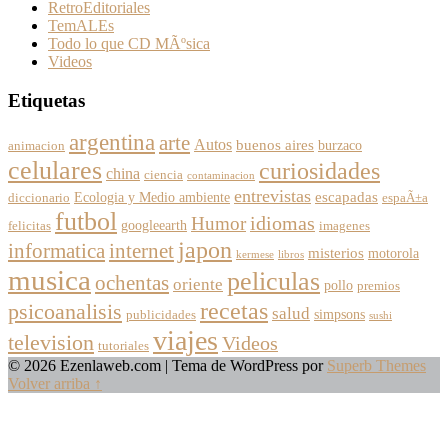
RetroEditoriales
TemALEs
Todo lo que CD MÃºsica
Videos
Etiquetas
argentina
arte
Autos
buenos aires
burzaco
animacion
celulares
curiosidades
china
ciencia
contaminacion
entrevistas
escapadas
Ecologia y Medio ambiente
diccionario
espaÃ±a
futbol
Humor
idiomas
googleearth
felicitas
imagenes
japon
informatica
internet
misterios
motorola
kermese
libros
musica
peliculas
ochentas
oriente
pollo
premios
recetas
psicoanalisis
salud
simpsons
publicidades
sushi
viajes
television
Videos
tutoriales
© 2026 Ezenlaweb.com
| Tema de WordPress por
Superb Themes
Volver arriba ↑