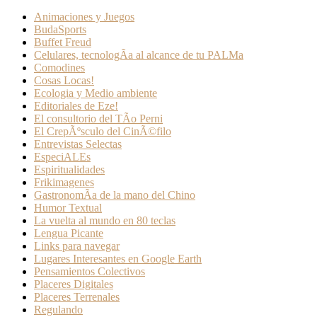
Animaciones y Juegos
BudaSports
Buffet Freud
Celulares, tecnologÃ­a al alcance de tu PALMa
Comodines
Cosas Locas!
Ecologia y Medio ambiente
Editoriales de Eze!
El consultorio del TÃ­o Perni
El CrepÃºsculo del CinÃ©filo
Entrevistas Selectas
EspeciALEs
Espiritualidades
Frikimagenes
GastronomÃ­a de la mano del Chino
Humor Textual
La vuelta al mundo en 80 teclas
Lengua Picante
Links para navegar
Lugares Interesantes en Google Earth
Pensamientos Colectivos
Placeres Digitales
Placeres Terrenales
Regulando