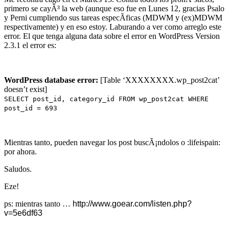
primero se cayÃ³ la web (aunque eso fue en Lunes 12, gracias Psalo
y Perni cumpliendo sus tareas especÃ­ficas (MDWM y (ex)MDWM
respectivamente) y en eso estoy. Laburando a ver como arreglo este
error. El que tenga alguna data sobre el error en WordPress Version
2.3.1 el error es:
WordPress database error:
[Table ‘XXXXXXXX.wp_post2cat’
doesn’t exist]
SELECT post_id, category_id FROM wp_post2cat WHERE
post_id = 693
Mientras tanto, pueden navegar los post buscÃ¡ndolos o :lifeispain:
por ahora.
Saludos.
Eze!
ps: mientras tanto …
http://www.goear.com/listen.php?
v=5e6df63