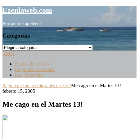
Saltar
Ezenlaweb.com
al
contenido
Porque me apetece!
Categorías
Categorías
Menú
Reglas de la Web
Preguntas frecuentes
Los Culpables
Página de Inicio
Editoriales de Eze!
Me cago en el Martes 13!
febrero 15, 2005
Me cago en el Martes 13!