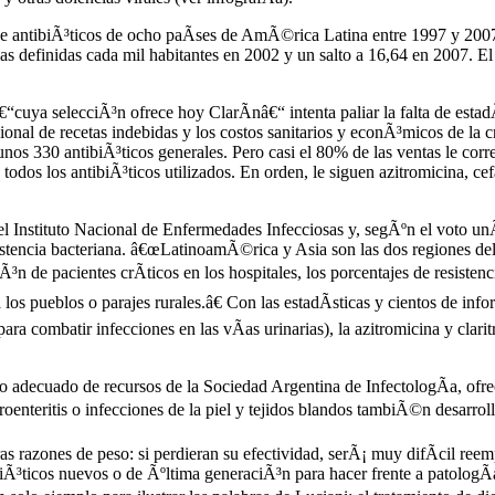
o de antibiÃ³ticos de ocho paÃ­ses de AmÃ©rica Latina entre 1997 y 2
ias definidas cada mil habitantes en 2002 y un salto a 16,64 en 2007. E
“cuya selecciÃ³n ofrece hoy ClarÃ­nâ€“ intenta paliar la falta de estadÃ­
onal de recetas indebidas y los costos sanitarios y econÃ³micos de la
os 330 antibiÃ³ticos generales. Pero casi el 80% de las ventas le corre
todos los antibiÃ³ticos utilizados. En orden, le siguen azitromicina, cefa
l Instituto Nacional de Enfermedades Infecciosas y, segÃºn el voto unÃ
resistencia bacteriana. â€œLatinoamÃ©rica y Asia son las dos regiones d
Ã³n de pacientes crÃ­ticos en los hospitales, los porcentajes de resist
os pueblos o parajes rurales.â€ Con las estadÃ­sticas y cientos de inf
ra combatir infecciones en las vÃ­as urinarias), la azitromicina y clarit
 adecuado de recursos de la Sociedad Argentina de InfectologÃ­a, ofr
roenteritis o infecciones de la piel y tejidos blandos tambiÃ©n desarrollar
as razones de peso: si perdieran su efectividad, serÃ¡ muy difÃ­cil re
³ticos nuevos o de Ãºltima generaciÃ³n para hacer frente a patologÃ­as