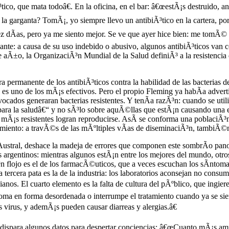
o, que mata todoâ€. En la oficina, en el bar: â€œestÃ¡s destruido, and
e la garganta? TomÃ¡, yo siempre llevo un antibiÃ³tico en la cartera, p
ez dÃ­as, pero ya me siento mejor. Se ve que ayer hice bien: me tomÃ© 
: a causa de su uso indebido o abusivo, algunos antibiÃ³ticos van con
aÃ±o, la OrganizaciÃ³n Mundial de la Salud definiÃ³ a la resistencia 
ra permanente de los antibiÃ³ticos contra la habilidad de las bacterias d
es uno de los mÃ¡s efectivos. Pero el propio Fleming ya habÃ­a adverti
ivocados generaran bacterias resistentes. Y tenÃ­a razÃ³n: cuando se util
 para la saludâ€“ y no sÃ³lo sobre aquÃ©llas que estÃ¡n causando una 
Ã¡s resistentes logran reproducirse. AsÃ­ se conforma una poblaciÃ³n b
ratamiento: a travÃ©s de las mÃºltiples vÃ­as de diseminaciÃ³n, tambiÃ©
 Austral, deshace la madeja de errores que componen este sombrÃ­o pano
os argentinos: mientras algunos estÃ¡n entre los mejores del mundo, otro
n flojo es el de los farmacÃ©uticos, que a veces escuchan los sÃ­ntoma
tercera pata es la de la industria: los laboratorios aconsejan no consum
nos. El cuarto elemento es la falta de cultura del pÃºblico, que ingiere
a en forma desordenada o interrumpe el tratamiento cuando ya se sien
 virus, y ademÃ¡s pueden causar diarreas y alergias.â€
, dispara algunos datos para despertar conciencias: â€œCuanto mÃ¡s amp