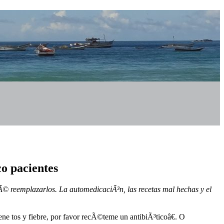
co pacientes
Ã© reemplazarlos. La automedicaciÃ³n, las recetas mal hechas y el
ne tos y fiebre, por favor recÃ©teme un antibiÃ³ticoâ€. O