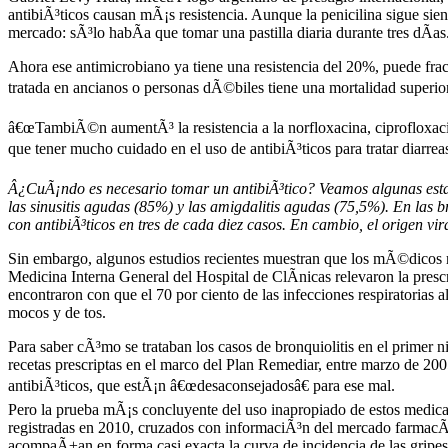
antibiÃ³ticos causan mÃ¡s resistencia. Aunque la penicilina sigue sie
mercado: sÃ³lo habÃ­a que tomar una pastilla diaria durante tres dÃ­as
Ahora ese antimicrobiano ya tiene una resistencia del 20%, puede fra
tratada en ancianos o personas dÃ©biles tiene una mortalidad superio
â€œTambiÃ©n aumentÃ³ la resistencia a la norfloxacina, ciprofloxacina
que tener mucho cuidado en el uso de antibiÃ³ticos para tratar diarreas
Â¿CuÃ¡ndo es necesario tomar un antibiÃ³tico? Veamos algunas estadÃ
las sinusitis agudas (85%) y las amigdalitis agudas (75,5%). En las br
con antibiÃ³ticos en tres de cada diez casos. En cambio, el origen viral
Sin embargo, algunos estudios recientes muestran que los mÃ©dicos r
Medicina Interna General del Hospital de ClÃ­nicas relevaron la prescr
encontraron con que el 70 por ciento de las infecciones respiratoria
mocos y de tos.
Para saber cÃ³mo se trataban los casos de bronquiolitis en el primer
recetas prescriptas en el marco del Plan Remediar, entre marzo de 20
antibiÃ³ticos, que estÃ¡n â€œdesaconsejadosâ€ para ese mal.
Pero la prueba mÃ¡s concluyente del uso inapropiado de estos medicam
registradas en 2010, cruzados con informaciÃ³n del mercado farmacÃ
acompaÃ±an en forma casi exacta la curva de incidencia de las gripes y