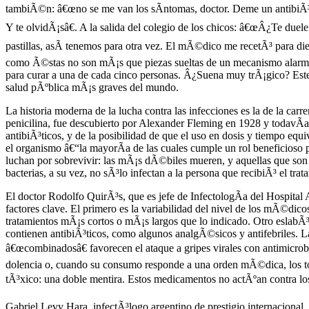
tambiÃ©n: â€œno se me van los sÃ­ntomas, doctor. Deme un antibiÃ³tic
Y te olvidÃ¡sâ€. A la salida del colegio de los chicos: â€œÂ¿Te duel
pastillas, asÃ­ tenemos para otra vez. El mÃ©dico me recetÃ³ para di
como Ã©stas no son mÃ¡s que piezas sueltas de un mecanismo alarmante
para curar a una de cada cinco personas. Â¿Suena muy trÃ¡gico? Este 
salud pÃºblica mÃ¡s graves del mundo.
La historia moderna de la lucha contra las infecciones es la de la carre
penicilina, fue descubierto por Alexander Fleming en 1928 y todavÃ­a 
antibiÃ³ticos, y de la posibilidad de que el uso en dosis y tiempo equ
el organismo â€“la mayorÃ­a de las cuales cumple un rol beneficioso
luchan por sobrevivir: las mÃ¡s dÃ©biles mueren, y aquellas que son m
bacterias, a su vez, no sÃ³lo infectan a la persona que recibiÃ³ el t
El doctor Rodolfo QuirÃ³s, que es jefe de InfectologÃ­a del Hospital
factores clave. El primero es la variabilidad del nivel de los mÃ©dic
tratamientos mÃ¡s cortos o mÃ¡s largos que lo indicado. Otro eslabÃ³
contienen antibiÃ³ticos, como algunos analgÃ©sicos y antifebriles. La 
â€œcombinadosâ€ favorecen el ataque a gripes virales con antimicrobia
dolencia o, cuando su consumo responde a una orden mÃ©dica, los tom
tÃ³xico: una doble mentira. Estos medicamentos no actÃºan contra los
Gabriel Levy Hara, infectÃ³logo argentino de prestigio internacional