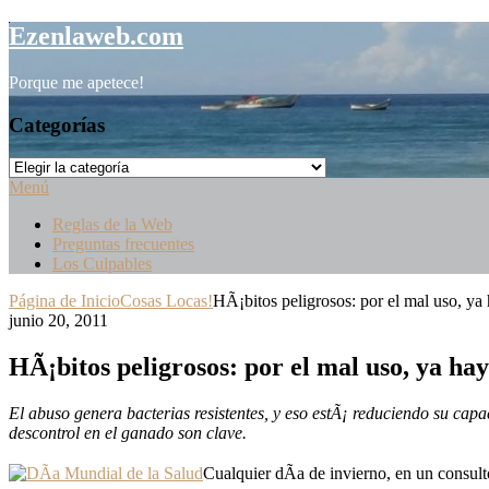
Saltar
Ezenlaweb.com
al
contenido
Porque me apetece!
Categorías
Categorías
Menú
Reglas de la Web
Preguntas frecuentes
Los Culpables
Página de Inicio
Cosas Locas!
HÃ¡bitos peligrosos: por el mal uso, ya 
junio 20, 2011
HÃ¡bitos peligrosos: por el mal uso, ya hay
El abuso genera bacterias resistentes, y eso estÃ¡ reduciendo su ca
descontrol en el ganado son clave.
Cualquier dÃ­a de invierno, en un consul