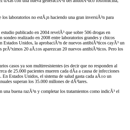
iez dÃ­as con una nueva generaciÃ³n del antibiÃ³tico fosfomicina,
 los laboratorios no estÃ¡n haciendo una gran inversiÃ³n para
n estudio publicado en 2004 revelÃ³ que sobre 506 drogas en
un sondeo realizado en 2008 entre laboratorios grandes y chicos
en Estados Unidos, la aprobaciÃ³n de nuevos antibiÃ³ticos cayÃ³ un
os prÃ³ximos 20 aÃ±os aparezcan 20 nuevos antibiÃ³ticos. Pero los
rios casos ya son multirresistentes (es decir que no responden al
 cerca de 25.000 pacientes mueren cada dÃ­a a causa de infecciones
os. En Estados Unidos, el sistema de salud gasta cada aÃ±o un
anuales superan los 35.000 millones de dÃ³lares.
 sin una buena razÃ³n y completar los tratamientos como indicÃ³ el