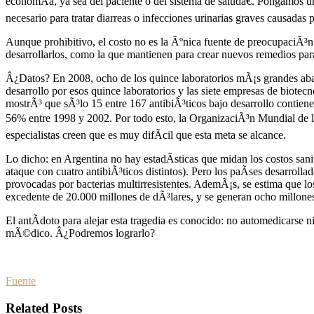
economÃ­a, ya sea del paciente o del sistema de saludâ€. Pongamos un
necesario para tratar diarreas o infecciones urinarias graves causadas
Aunque prohibitivo, el costo no es la Ãºnica fuente de preocupaciÃ³
desarrollarlos, como la que mantienen para crear nuevos remedios para
Â¿Datos? En 2008, ocho de los quince laboratorios mÃ¡s grandes aban
desarrollo por esos quince laboratorios y las siete empresas de biote
mostrÃ³ que sÃ³lo 15 entre 167 antibiÃ³ticos bajo desarrollo contie
56% entre 1998 y 2002. Por todo esto, la OrganizaciÃ³n Mundial de l
especialistas creen que es muy difÃ­cil que esta meta se alcance.
Lo dicho: en Argentina no hay estadÃ­sticas que midan los costos sani
ataque con cuatro antibiÃ³ticos distintos). Pero los paÃ­ses desarrol
provocadas por bacterias multirresistentes. AdemÃ¡s, se estima que l
excedente de 20.000 millones de dÃ³lares, y se generan ocho millones 
El antÃ­doto para alejar esta tragedia es conocido: no automedicarse n
mÃ©dico. Â¿Podremos lograrlo?
Fuente
Related Posts