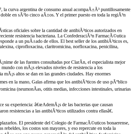
007, la curva argentina de consumo anual acompaÃ±Ã³ puntillosamente
l doble en sÃ³lo cinco aÃ±os. Y el primer puesto en toda la regiÃ³n
sticas oficiales sobre la cantidad de antibiÃ³ticos autorizados en
 creciente resistencia bacteriana. La ConfederaciÃ³n FarmacÃ©utica
sponde a un puÃ±ado de ellos. El best seller de los antibiÃ³ticos es,
lexina, ciprofloxacina, claritromicina, norfloxacina, penicilina,
¡nime de las fuentes consultadas por ClarÃ­n, el especialista mejor
el mundo con mÃ¡s elevados niveles de resistencia a los
encia mÃ¡s altos se dan en las grandes ciudades. Hay enormes
ormes en la mano, Galas afirma que los antibiÃ³ticos de uso pÃºblico
romicina (neumonÃ­as, otitis medias, infecciones intestinales, urinarias
ece su experiencia: â€œAdemÃ¡s de las bacterias que causan
on resistencias a las antibiÃ³ticos utilizados contra ellasâ€.
emplazarlos. El presidente del Colegio de FarmacÃ©uticos bonaerense,
 rebeldes, los costos son mayores, y eso repercute en toda la