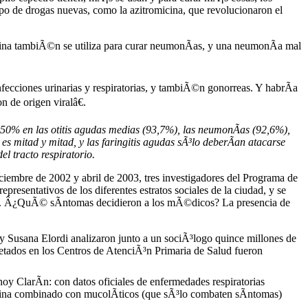
upo de drogas nuevas, como la azitromicina, que revolucionaron el
micina tambiÃ©n se utiliza para curar neumonÃ­as, y una neumonÃ­a mal
nfecciones urinarias y respiratorias, y tambiÃ©n gonorreas. Y habrÃ­a
n de origen viralâ€.
l 50% en las otitis agudas medias (93,7%), las neumonÃ­as (92,6%),
 es mitad y mitad, y las faringitis agudas sÃ³lo deberÃ­an atacarse
el tracto respiratorio.
iembre de 2002 y abril de 2003, tres investigadores del Programa de
resentativos de los diferentes estratos sociales de la ciudad, y se
ticos. Â¿QuÃ© sÃ­ntomas decidieron a los mÃ©dicos? La presencia de
 y Susana Elordi analizaron junto a un sociÃ³logo quince millones de
cetados en los Centros de AtenciÃ³n Primaria de Salud fueron
oy ClarÃ­n: con datos oficiales de enfermedades respiratorias
ilina combinado con mucolÃ­ticos (que sÃ³lo combaten sÃ­ntomas)