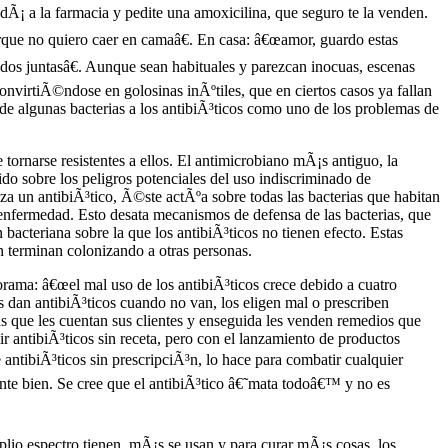
Ã¡ a la farmacia y pedite una amoxicilina, que seguro te la venden.
orque no quiero caer en camaâ€. En casa: â€œamor, guardo estas
dos juntasâ€. Aunque sean habituales y parezcan inocuas, escenas
virtiÃ©ndose en golosinas inÃºtiles, que en ciertos casos ya fallan
de algunas bacterias a los antibiÃ³ticos como uno de los problemas de
e tornarse resistentes a ellos. El antimicrobiano mÃ¡s antiguo, la
do sobre los peligros potenciales del uso indiscriminado de
iza un antibiÃ³tico, Ã©ste actÃºa sobre todas las bacterias que habitan
enfermedad. Esto desata mecanismos de defensa de las bacterias, que
acteriana sobre la que los antibiÃ³ticos no tienen efecto. Estas
n terminan colonizando a otras personas.
rama: â€œel mal uso de los antibiÃ³ticos crece debido a cuatro
s dan antibiÃ³ticos cuando no van, los eligen mal o prescriben
s que les cuentan sus clientes y enseguida les venden remedios que
ir antibiÃ³ticos sin receta, pero con el lanzamiento de productos
 antibiÃ³ticos sin prescripciÃ³n, lo hace para combatir cualquier
te bien. Se cree que el antibiÃ³tico â€˜mata todoâ€™ y no es
lio espectro tienen, mÃ¡s se usan y para curar mÃ¡s cosas, los