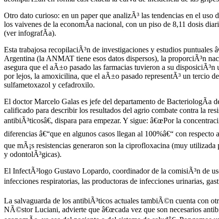
Otro dato curioso: en un paper que analizÃ³ las tendencias en el us
los vaivenes de la economÃ­a nacional, con un piso de 8,11 dosis diar
(ver infografÃ­a).
Esta trabajosa recopilaciÃ³n de investigaciones y estudios puntuales â€
Argentina (la ANMAT tiene esos datos dispersos), la proporciÃ³n naci
asegura que el aÃ±o pasado las farmacias tuvieron a su disposiciÃ³n un
por lejos, la amoxicilina, que el aÃ±o pasado representÃ³ un tercio de 
sulfametoxazol y cefadroxilo.
El doctor Marcelo Galas es jefe del departamento de BacteriologÃ­a de
calificado para describir los resultados del agrio combate contra la 
antibiÃ³ticosâ€, dispara para empezar. Y sigue: â€œPor la concentraci
diferencias â€“que en algunos casos llegan al 100%â€“ con respecto a l
que mÃ¡s resistencias generaron son la ciprofloxacina (muy utilizada pa
y odontolÃ³gicas).
El InfectÃ³logo Gustavo Lopardo, coordinador de la comisiÃ³n de uso
infecciones respiratorias, las productoras de infecciones urinarias, gast
La salvaguarda de los antibiÃ³ticos actuales tambiÃ©n cuenta con otr
NÃ©stor Luciani, advierte que â€œcada vez que son necesarios antibiÃ