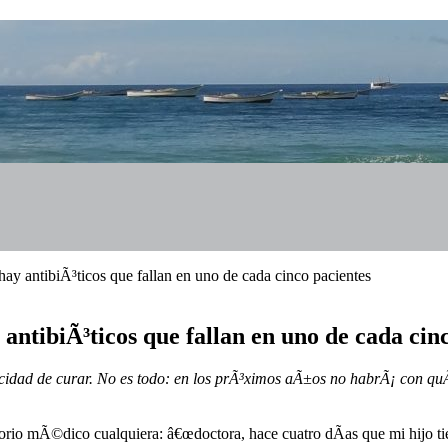
hay antibiÃ³ticos que fallan en uno de cada cinco pacientes
 antibiÃ³ticos que fallan en uno de cada cin
pacidad de curar. No es todo: en los prÃ³ximos aÃ±os no habrÃ¡ con qu
torio mÃ©dico cualquiera: â€œdoctora, hace cuatro dÃ­as que mi hijo tie