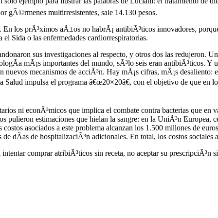
 solo ejemplo para ilustrar las palabras de Luciani: el tratamiento de d
 por gÃ©rmenes multirresistentes, sale 14.130 pesos.
n. En los prÃ³ximos aÃ±os no habrÃ¡ antibiÃ³ticos innovadores, porque
 el Sida o las enfermedades cardiorrespiratorias.
donaron sus investigaciones al respecto, y otros dos las redujeron. U
cnologÃ­a mÃ¡s importantes del mundo, sÃ³lo seis eran antibiÃ³ticos. Y 
nen nuevos mecanismos de acciÃ³n. Hay mÃ¡s cifras, mÃ¡s desaliento: 
a Salud impulsa el programa â€œ20×20â€, con el objetivo de que en l
tarios ni econÃ³micos que implica el combate contra bacterias que en va
lados pulieron estimaciones que hielan la sangre: en la UniÃ³n Europea,
os costos asociados a este problema alcanzan los 1.500 millones de eur
de dÃ­as de hospitalizaciÃ³n adicionales. En total, los costos sociales 
i intentar comprar atribiÃ³ticos sin receta, no aceptar su prescripciÃ³n