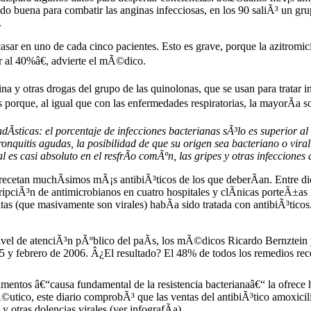
ndo buena para combatir las anginas infecciosas, en los 90 saliÃ³ un gr
.
casar en uno de cada cinco pacientes. Esto es grave, porque la azitro
r al 40%â€, advierte el mÃ©dico.
 y otras drogas del grupo de las quinolonas, que se usan para tratar i
 porque, al igual que con las enfermedades respiratorias, la mayorÃ­a so
­sticas: el porcentaje de infecciones bacterianas sÃ³lo es superior a
onquitis agudas, la posibilidad de que su origen sea bacteriano o viral
 es casi absoluto en el resfrÃ­o comÃºn, las gripes y otras infecciones d
ecetan muchÃ­simos mÃ¡s antibiÃ³ticos de los que deberÃ­an. Entre dic
ipciÃ³n de antimicrobianos en cuatro hospitales y clÃ­nicas porteÃ±as rep
s altas (que masivamente son virales) habÃ­a sido tratada con antibiÃ³
 nivel de atenciÃ³n pÃºblico del paÃ­s, los mÃ©dicos Ricardo Bernztein
05 y febrero de 2006. Â¿El resultado? El 48% de todos los remedios re
entos â€“causa fundamental de la resistencia bacterianaâ€“ la ofrece h
©utico, este diario comprobÃ³ que las ventas del antibiÃ³tico amoxic
 otras dolencias virales (ver infografÃ­a).