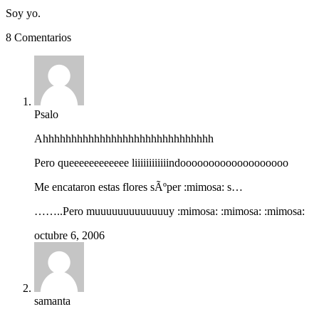
Soy yo.
8 Comentarios
Psalo
Ahhhhhhhhhhhhhhhhhhhhhhhhhhhhhh
Pero queeeeeeeeeeee liiiiiiiiiiiindooooooooooooooooooo
Me encataron estas flores sÃºper :mimosa: s…
……..Pero muuuuuuuuuuuuuy :mimosa: :mimosa: :mimosa:
octubre 6, 2006
samanta