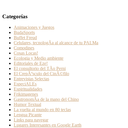
Categorías
Animaciones y Juegos
BudaSports
Buffet Freud
Celulares, tecnologÃ­a al alcance de tu PALMa
Comodines
Cosas Locas!
Ecologia y Medio ambiente
Editoriales de Eze!
El consultorio del TÃ­o Perni
El CrepÃºsculo del CinÃ©filo
Entrevistas Selectas
EspeciALEs
Espiritualidades
Frikimagenes
GastronomÃ­a de la mano del Chino
Humor Textual
La vuelta al mundo en 80 teclas
Lengua Picante
Links para navegar
Lugares Interesantes en Google Earth