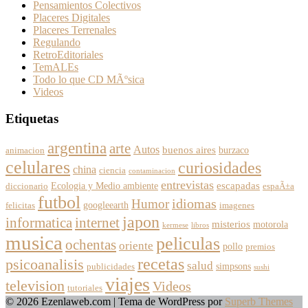
Pensamientos Colectivos
Placeres Digitales
Placeres Terrenales
Regulando
RetroEditoriales
TemALEs
Todo lo que CD MÃºsica
Videos
Etiquetas
argentina
arte
Autos
buenos aires
burzaco
animacion
celulares
curiosidades
china
ciencia
contaminacion
entrevistas
escapadas
Ecologia y Medio ambiente
diccionario
espaÃ±a
futbol
Humor
idiomas
googleearth
felicitas
imagenes
japon
informatica
internet
misterios
motorola
kermese
libros
musica
peliculas
ochentas
oriente
pollo
premios
recetas
psicoanalisis
salud
simpsons
publicidades
sushi
viajes
television
Videos
tutoriales
© 2026 Ezenlaweb.com
| Tema de WordPress por
Superb Themes