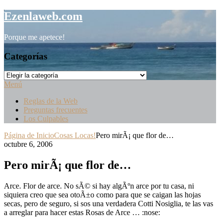
Saltar
Ezenlaweb.com
al
contenido
Porque me apetece!
Categorías
Categorías
Menú
Reglas de la Web
Preguntas frecuentes
Los Culpables
Página de Inicio
Cosas Locas!
Pero mirÃ¡ que flor de…
octubre 6, 2006
Pero mirÃ¡ que flor de…
Arce. Flor de arce. No sÃ© si hay algÃºn arce por tu casa, ni
siquiera creo que sea otoÃ±o como para que se caigan las hojas
secas, pero de seguro, si sos una verdadera Cotti Nosiglia, te las vas
a arreglar para hacer estas Rosas de Arce … :nose: