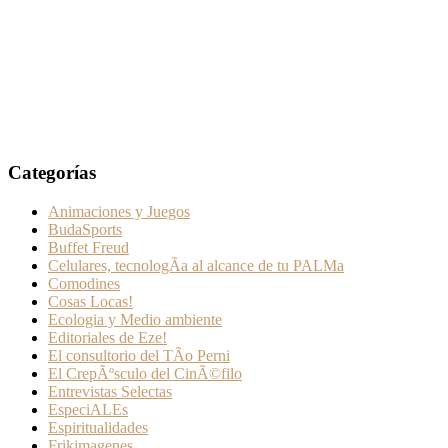
Categorías
Animaciones y Juegos
BudaSports
Buffet Freud
Celulares, tecnologÃ­a al alcance de tu PALMa
Comodines
Cosas Locas!
Ecologia y Medio ambiente
Editoriales de Eze!
El consultorio del TÃ­o Perni
El CrepÃºsculo del CinÃ©filo
Entrevistas Selectas
EspeciALEs
Espiritualidades
Frikimagenes