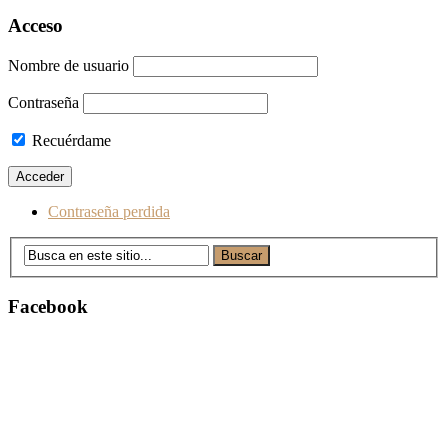
a
Acceso
las
Nombre de usuario
entradas
Contraseña
Recuérdame
Contraseña perdida
Facebook