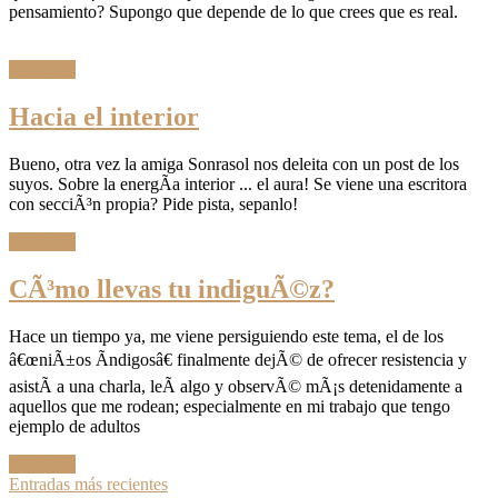
pensamiento? Supongo que depende de lo que crees que es real.
Leer Más
Hacia el interior
Bueno, otra vez la amiga Sonrasol nos deleita con un post de los
suyos. Sobre la energÃ­a interior ... el aura! Se viene una escritora
con secciÃ³n propia? Pide pista, sepanlo!
Leer Más
CÃ³mo llevas tu indiguÃ©z?
Hace un tiempo ya, me viene persiguiendo este tema, el de los
â€œniÃ±os Ã­ndigosâ€ finalmente dejÃ© de ofrecer resistencia y
asistÃ­ a una charla, leÃ­ algo y observÃ© mÃ¡s detenidamente a
aquellos que me rodean; especialmente en mi trabajo que tengo
ejemplo de adultos
Leer Más
Ir
Entradas más recientes