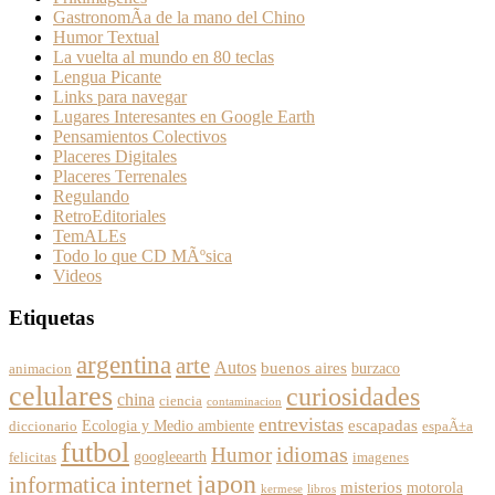
GastronomÃ­a de la mano del Chino
Humor Textual
La vuelta al mundo en 80 teclas
Lengua Picante
Links para navegar
Lugares Interesantes en Google Earth
Pensamientos Colectivos
Placeres Digitales
Placeres Terrenales
Regulando
RetroEditoriales
TemALEs
Todo lo que CD MÃºsica
Videos
Etiquetas
argentina
arte
Autos
buenos aires
burzaco
animacion
celulares
curiosidades
china
ciencia
contaminacion
entrevistas
escapadas
Ecologia y Medio ambiente
diccionario
espaÃ±a
futbol
Humor
idiomas
googleearth
felicitas
imagenes
japon
informatica
internet
misterios
motorola
kermese
libros