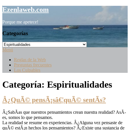
Saltar
Ezenlaweb.com
al
contenido
Porque me apetece!
Categorías
Categorías
Menú
Reglas de la Web
Preguntas frecuentes
Los Culpables
Categoría:
Espiritualidades
Â¿QuÃ© pensÃ¡sâ€¦quÃ© sentÃ­s?
Â¿SabÃ­as que nuestros pensamientos crean nuestra realidad? AsÃ­
es, somos lo que pensamos.
La realidad se resume en experiencias. Â¿Alguna vez pensaste de
quÃ© estÃ¡n hechos los pensamientos? Â¿Existe una sustancia de