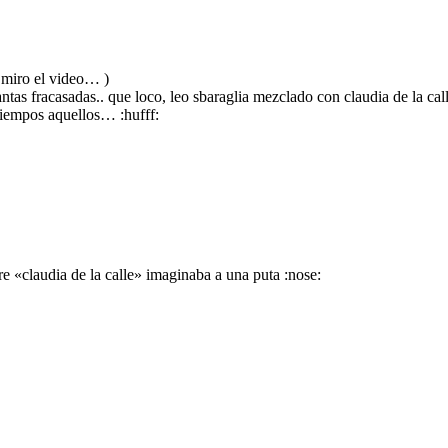
s miro el video… )
tas fracasadas.. que loco, leo sbaraglia mezclado con claudia de la cal
iempos aquellos… :hufff:
«claudia de la calle» imaginaba a una puta :nose: