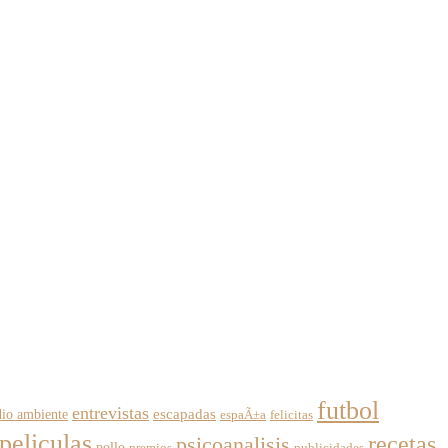
futbol
entrevistas
escapadas
io ambiente
espaÃ±a
felicitas
peliculas
recetas
psicoanalisis
pollo
premios
publicidades