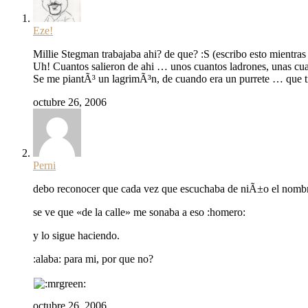
Eze!
Millie Stegman trabajaba ahi? de que? :S (escribo esto mientra
Uh! Cuantos salieron de ahi … unos cuantos ladrones, unas cuan
Se me piantÃ³ un lagrimÃ³n, de cuando era un purrete … que t
octubre 26, 2006
Perni
debo reconocer que cada vez que escuchaba de niÃ±o el nombre 
se ve que «de la calle» me sonaba a eso :homero:
y lo sigue haciendo.
:alaba: para mi, por que no?
octubre 26, 2006