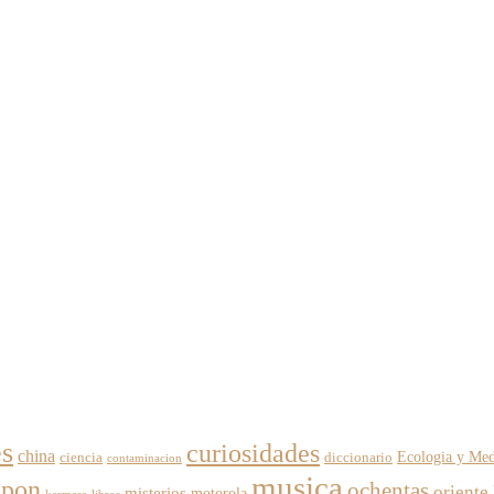
es
curiosidades
china
Ecologia y Med
ciencia
diccionario
contaminacion
musica
apon
ochentas
oriente
misterios
motorola