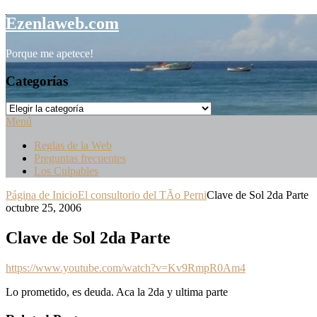
Saltar
Ezenlaweb.com
al
contenido
Porque me apetece!
Categorías
Categorías
Menú
Reglas de la Web
Preguntas frecuentes
Los Culpables
Página de Inicio
El consultorio del TÃ­o Perni
Clave de Sol 2da Parte
octubre 25, 2006
Clave de Sol 2da Parte
https://www.youtube.com/watch?v=Kv9RmpR0Am4
Lo prometido, es deuda. Aca la 2da y ultima parte