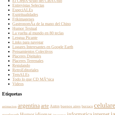
El CrepÃºsculo del CinÃ©filo
Entrevistas Selectas
EspeciALEs
Espiritualidades
Frikimagenes
GastronomÃ­a de la mano del Chino
Humor Textual
La vuelta al mundo en 80 teclas
Lengua Picante
Links para navegar
Lugares Interesantes en Google Earth
Pensamientos Colectivos
Placeres Digitales
Placeres Terrenales
Regulando
RetroEditoriales
TemALEs
Todo lo que CD MÃºsica
Videos
Etiquetas
celular
argentina
arte
Autos
buenos aires
burzaco
animacion
j
informatica
internet
Humor
idiomas
googleearth
imagenes