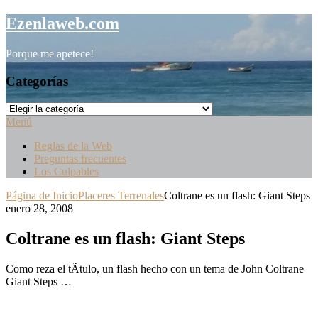
Saltar
Ezenlaweb.com
al
contenido
Porque me apetece!
Categorías
Categorías
Menú
Reglas de la Web
Preguntas frecuentes
Los Culpables
Página de Inicio
Placeres Terrenales
Coltrane es un flash: Giant Steps
enero 28, 2008
Coltrane es un flash: Giant Steps
Como reza el tÃ­tulo, un flash hecho con un tema de John Coltrane
Giant Steps …