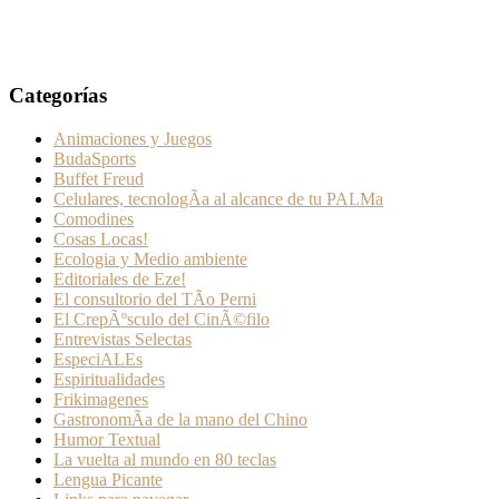
Categorías
Animaciones y Juegos
BudaSports
Buffet Freud
Celulares, tecnologÃ­a al alcance de tu PALMa
Comodines
Cosas Locas!
Ecologia y Medio ambiente
Editoriales de Eze!
El consultorio del TÃ­o Perni
El CrepÃºsculo del CinÃ©filo
Entrevistas Selectas
EspeciALEs
Espiritualidades
Frikimagenes
GastronomÃ­a de la mano del Chino
Humor Textual
La vuelta al mundo en 80 teclas
Lengua Picante