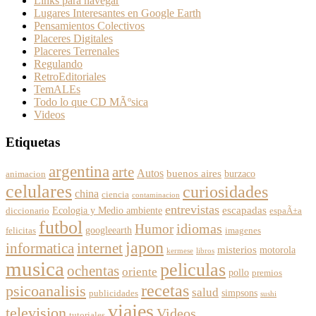
Links para navegar
Lugares Interesantes en Google Earth
Pensamientos Colectivos
Placeres Digitales
Placeres Terrenales
Regulando
RetroEditoriales
TemALEs
Todo lo que CD MÃºsica
Videos
Etiquetas
argentina
arte
Autos
buenos aires
burzaco
animacion
celulares
curiosidades
china
ciencia
contaminacion
entrevistas
escapadas
Ecologia y Medio ambiente
diccionario
espaÃ±a
futbol
Humor
idiomas
googleearth
felicitas
imagenes
japon
informatica
internet
misterios
motorola
kermese
libros
musica
peliculas
ochentas
oriente
pollo
premios
recetas
psicoanalisis
salud
simpsons
publicidades
sushi
viajes
television
Videos
tutoriales