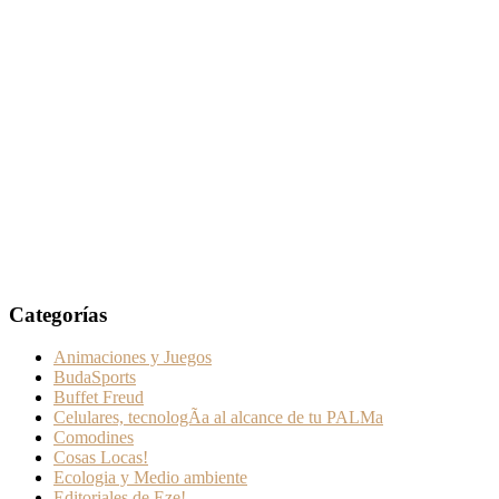
Categorías
Animaciones y Juegos
BudaSports
Buffet Freud
Celulares, tecnologÃ­a al alcance de tu PALMa
Comodines
Cosas Locas!
Ecologia y Medio ambiente
Editoriales de Eze!