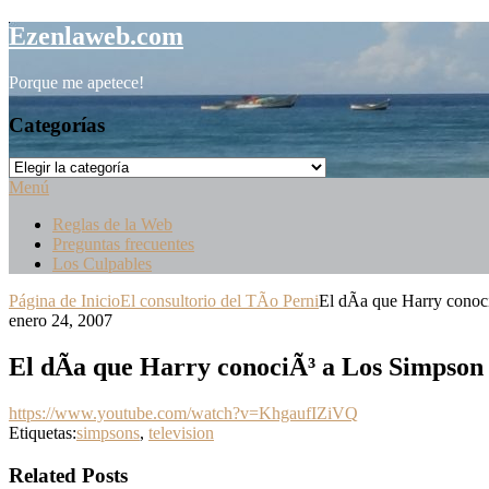
Saltar
Ezenlaweb.com
al
contenido
Porque me apetece!
Categorías
Categorías
Menú
Reglas de la Web
Preguntas frecuentes
Los Culpables
Página de Inicio
El consultorio del TÃ­o Perni
El dÃ­a que Harry cono
enero 24, 2007
El dÃ­a que Harry conociÃ³ a Los Simpson
https://www.youtube.com/watch?v=KhgaufIZiVQ
Etiquetas:
simpsons
,
television
Related Posts