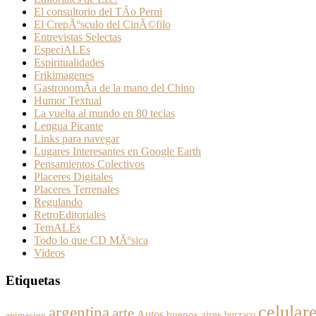
El consultorio del TÃ­o Perni
El CrepÃºsculo del CinÃ©filo
Entrevistas Selectas
EspeciALEs
Espiritualidades
Frikimagenes
GastronomÃ­a de la mano del Chino
Humor Textual
La vuelta al mundo en 80 teclas
Lengua Picante
Links para navegar
Lugares Interesantes en Google Earth
Pensamientos Colectivos
Placeres Digitales
Placeres Terrenales
Regulando
RetroEditoriales
TemALEs
Todo lo que CD MÃºsica
Videos
Etiquetas
celular
argentina
arte
Autos
buenos aires
burzaco
animacion