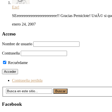
Eze!
SEeeeeeeeeeeeeeeeeeeeeeee!! Gracias Perniclote! UstÃ© si q
enero 24, 2007
Acceso
Nombre de usuario
Contraseña
Recuérdame
Contraseña perdida
Facebook