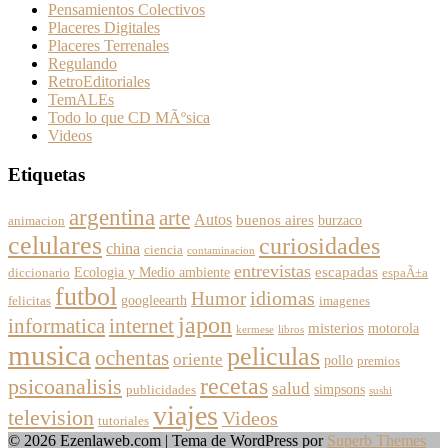
Pensamientos Colectivos
Placeres Digitales
Placeres Terrenales
Regulando
RetroEditoriales
TemALEs
Todo lo que CD MÃºsica
Videos
Etiquetas
argentina
arte
Autos
buenos aires
burzaco
animacion
celulares
curiosidades
china
ciencia
contaminacion
entrevistas
escapadas
Ecologia y Medio ambiente
diccionario
espaÃ±a
futbol
Humor
idiomas
googleearth
felicitas
imagenes
japon
informatica
internet
misterios
motorola
kermese
libros
musica
peliculas
ochentas
oriente
pollo
premios
recetas
psicoanalisis
salud
simpsons
publicidades
sushi
viajes
television
Videos
tutoriales
© 2026 Ezenlaweb.com
| Tema de WordPress por
Superb Themes