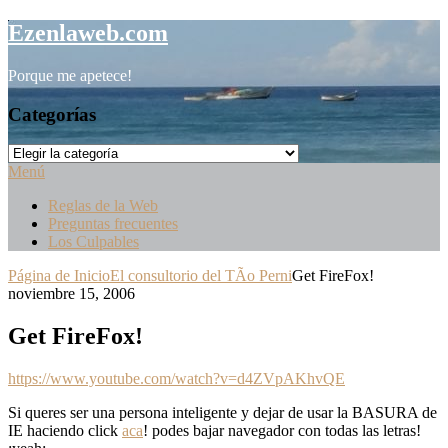
Saltar
Ezenlaweb.com
al
contenido
Porque me apetece!
Categorías
Categorías
Menú
Reglas de la Web
Preguntas frecuentes
Los Culpables
Página de Inicio
El consultorio del TÃ­o Perni
Get FireFox!
noviembre 15, 2006
Get FireFox!
https://www.youtube.com/watch?v=d4ZVpAKhvQE
Si queres ser una persona inteligente y dejar de usar la BASURA de
IE haciendo click
aca
! podes bajar navegador con todas las letras!