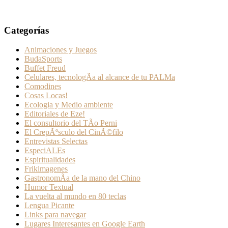
Categorías
Animaciones y Juegos
BudaSports
Buffet Freud
Celulares, tecnologÃ­a al alcance de tu PALMa
Comodines
Cosas Locas!
Ecologia y Medio ambiente
Editoriales de Eze!
El consultorio del TÃ­o Perni
El CrepÃºsculo del CinÃ©filo
Entrevistas Selectas
EspeciALEs
Espiritualidades
Frikimagenes
GastronomÃ­a de la mano del Chino
Humor Textual
La vuelta al mundo en 80 teclas
Lengua Picante
Links para navegar
Lugares Interesantes en Google Earth