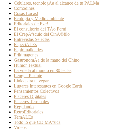
Celulares, tecnologÃ­a al alcance de tu PALMa
Comodines
Cosas Locas!
Ecologia y Medio ambiente
Editoriales de Eze!
El consultorio del TÃ­o Perni
El CrepÃºsculo del CinÃ©filo
Entrevistas Selectas
EspeciALEs
Espiritualidades
Frikimagenes
GastronomÃ­a de la mano del Chino
Humor Textual
La vuelta al mundo en 80 teclas
Lengua Picante
Links para navegar
Lugares Interesantes en Google Earth
Pensamientos Colectivos
Placeres Digitales
Placeres Terrenales
Regulando
RetroEditoriales
TemALEs
Todo lo que CD MÃºsica
Videos