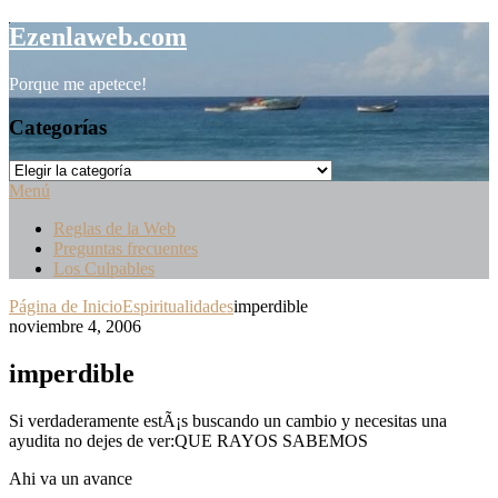
Saltar
Ezenlaweb.com
al
contenido
Porque me apetece!
Categorías
Categorías
Menú
Reglas de la Web
Preguntas frecuentes
Los Culpables
Página de Inicio
Espiritualidades
imperdible
noviembre 4, 2006
imperdible
Si verdaderamente estÃ¡s buscando un cambio y necesitas una
ayudita no dejes de ver:QUE RAYOS SABEMOS
Ahi va un avance