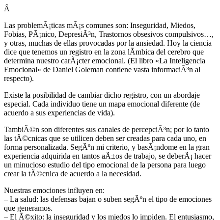
Â
Las problemÃ¡ticas mÃ¡s comunes son: Inseguridad, Miedos,
Fobias, PÃ¡nico, DepresiÃ³n, Trastornos obsesivos compulsivos…,
y otras, muchas de ellas provocadas por la ansiedad. Hoy la ciencia
dice que tenemos un registro en la zona lÃ­mbica del cerebro que
determina nuestro carÃ¡cter emocional. (El libro «La Inteligencia
Emocional» de Daniel Goleman contiene vasta informaciÃ³n al
respecto).
Existe la posibilidad de cambiar dicho registro, con un abordaje
especial. Cada individuo tiene un mapa emocional diferente (de
acuerdo a sus experiencias de vida).
TambiÃ©n son diferentes sus canales de percepciÃ³n; por lo tanto
las tÃ©cnicas que se utilicen deben ser creadas para cada uno, en
forma personalizada. SegÃºn mi criterio, y basÃ¡ndome en la gran
experiencia adquirida en tantos aÃ±os de trabajo, se deberÃ¡ hacer
un minucioso estudio del tipo emocional de la persona para luego
crear la tÃ©cnica de acuerdo a la necesidad.
Nuestras emociones influyen en:
– La salud: las defensas bajan o suben segÃºn el tipo de emociones
que generamos.
– El Ã©xito: la inseguridad y los miedos lo impiden. El entusiasmo,