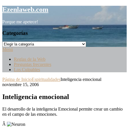
Saltar
Ezenlaweb.com
al
contenido
Porque me apetece!
Categorías
Categorías
Menú
Reglas de la Web
Preguntas frecuentes
Los Culpables
Página de Inicio
Espiritualidades
Inteligencia emocional
noviembre 15, 2006
Inteligencia emocional
El desarrollo de la inteligencia Emocional permite crear un cambio
en el campo de las emociones.
Â