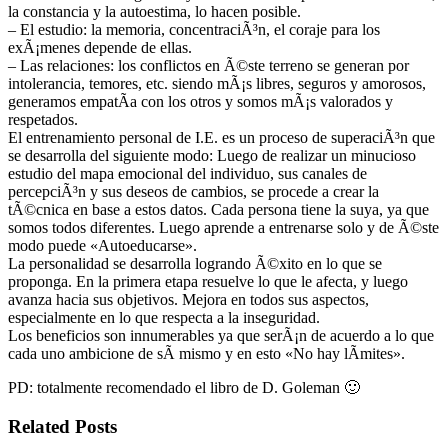
la constancia y la autoestima, lo hacen posible.
– El estudio: la memoria, concentraciÃ³n, el coraje para los
exÃ¡menes depende de ellas.
– Las relaciones: los conflictos en Ã©ste terreno se generan por
intolerancia, temores, etc. siendo mÃ¡s libres, seguros y amorosos,
generamos empatÃ­a con los otros y somos mÃ¡s valorados y
respetados.
El entrenamiento personal de I.E. es un proceso de superaciÃ³n que
se desarrolla del siguiente modo: Luego de realizar un minucioso
estudio del mapa emocional del individuo, sus canales de
percepciÃ³n y sus deseos de cambios, se procede a crear la
tÃ©cnica en base a estos datos. Cada persona tiene la suya, ya que
somos todos diferentes. Luego aprende a entrenarse solo y de Ã©ste
modo puede «Autoeducarse».
La personalidad se desarrolla logrando Ã©xito en lo que se
proponga. En la primera etapa resuelve lo que le afecta, y luego
avanza hacia sus objetivos. Mejora en todos sus aspectos,
especialmente en lo que respecta a la inseguridad.
Los beneficios son innumerables ya que serÃ¡n de acuerdo a lo que
cada uno ambicione de sÃ­ mismo y en esto «No hay lÃ­mites».
PD: totalmente recomendado el libro de D. Goleman 🙂
Related Posts