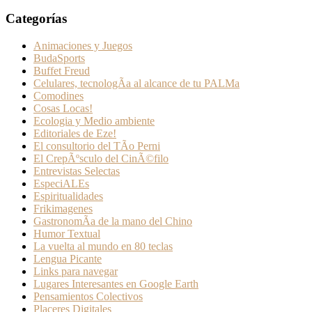
Categorías
Animaciones y Juegos
BudaSports
Buffet Freud
Celulares, tecnologÃ­a al alcance de tu PALMa
Comodines
Cosas Locas!
Ecologia y Medio ambiente
Editoriales de Eze!
El consultorio del TÃ­o Perni
El CrepÃºsculo del CinÃ©filo
Entrevistas Selectas
EspeciALEs
Espiritualidades
Frikimagenes
GastronomÃ­a de la mano del Chino
Humor Textual
La vuelta al mundo en 80 teclas
Lengua Picante
Links para navegar
Lugares Interesantes en Google Earth
Pensamientos Colectivos
Placeres Digitales