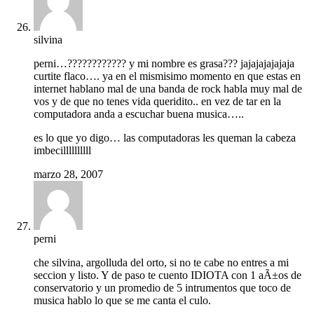
silvina
perni…???????????? y mi nombre es grasa??? jajajajajajaja
curtite flaco…. ya en el mismisimo momento en que estas en
internet hablano mal de una banda de rock habla muy mal de
vos y de que no tenes vida queridito.. en vez de tar en la
computadora anda a escuchar buena musica…..
es lo que yo digo… las computadoras les queman la cabeza
imbecillllllllll
marzo 28, 2007
perni
che silvina, argolluda del orto, si no te cabe no entres a mi
seccion y listo. Y de paso te cuento IDIOTA con 1 aÃ±os de
conservatorio y un promedio de 5 intrumentos que toco de
musica hablo lo que se me canta el culo.