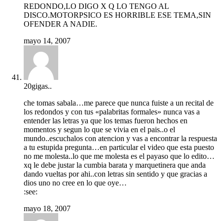
REDONDO,LO DIGO X Q LO TENGO AL
DISCO.MOTORPSICO ES HORRIBLE ESE TEMA,SIN
OFENDER A NADIE.
mayo 14, 2007
20gigas..
che tomas sabala…me parece que nunca fuiste a un recital de
los redondos y con tus «palabritas formales» nunca vas a
entender las letras ya que los temas fueron hechos en
momentos y segun lo que se vivia en el pais..o el
mundo..escuchalos con atencion y vas a encontrar la respuesta
a tu estupida pregunta…en particular el video que esta puesto
no me molesta..lo que me molesta es el payaso que lo edito…
xq le debe justar la cumbia barata y marquetinera que anda
dando vueltas por ahi..con letras sin sentido y que gracias a
dios uno no cree en lo que oye…
:see:
mayo 18, 2007