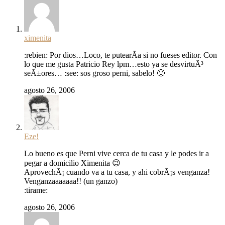
ximenita
:rebien: Por dios…Loco, te putearÃ­a si no fueses editor. Con
lo que me gusta Patricio Rey lpm…esto ya se desvirtuÃ³
seÃ±ores… :see: sos groso perni, sabelo! 🙂
agosto 26, 2006
Eze!
Lo bueno es que Perni vive cerca de tu casa y le podes ir a
pegar a domicilio Ximenita 😉
AprovechÃ¡ cuando va a tu casa, y ahi cobrÃ¡s venganza!
Venganzaaaaaaa!! (un ganzo)
:tirame:
agosto 26, 2006