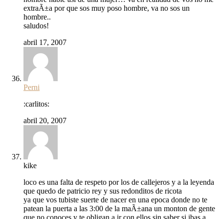
extraÃ±a por que sos muy poso hombre, va no sos un
hombre..
saludos!
abril 17, 2007
Perni
:carlitos:
abril 20, 2007
kike
loco es una falta de respeto por los de callejeros y a la leyenda
que quedo de patricio rey y sus redonditos de ricota
ya que vos tubiste suerte de nacer en una epoca donde no te
patean la puerta a las 3:00 de la maÃ±ana un monton de gente
que no conoces y te obligan a ir con ellos sin saber si ibas a