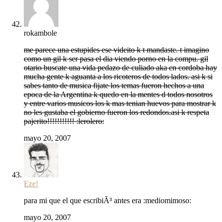
rokambole
me parece una estupides ese videito k t mandaste. t imagino
como un gil k ser pasa el dia viendo porno en la compu. gil
otario buscate una vida pedazo de culiado aka en cordoba hay
mucha gente k aguanta a los ricoteros de todos lados. asi k si
sabes tanto de musica fijate los temas fueron hechos a una
epoca de la Argentina k quedo en la mentes d todos nosotros
y entre varios musicos los k mas tenian huevos para mostrar k
no les gustaba el gobierno fueron los redondos.asi k respeta
pajerito!!!!!!!!!!! :lerolero:
mayo 20, 2007
Eze!
para mi que el que escribiÃ³ antes era :mediomimoso:
mayo 20, 2007