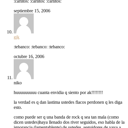
:carlitos: :carlitos: :carlitos:
septiembre 15, 2006
gjk
:tebanco: :tebanco: :tebanco:
octubre 16, 2006
niko
huuuuuuuuu cuanta envidia q siento por ak!!!!!!!!
la verdad es q dan lastima ustedes flacos perdonen q les diga
esto.
como puede ser q una banda de rock q sea tan mala (como
dicen ustedes)haya llenado dos river seguidos, eso habla de la
ignorancia (lamentablente) de ustedes, seguidores de vaya a