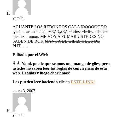
yamila
AGUANTE LOS REDONDOS CARAJOOOOOOOO
:yeah: :carlitos: :dediez: 😀 😀 😀 :ebrios: :dediez: :dediez:
:dediez: :fumon: ME VOY A FUMAR USTEDES NO
SABEN DE ROK
MANGA DE GILES HIJOS DE
PUT…………
Editado por el WM:
Â Â Yami, puede que seamos una manga de giles, pero
ustedes no saben leer las reglas de convivencia de esta
web. Leanlas y luego charlamos!
Las pueden leer haciendo clic en
ESTE LINK!
enero 3, 2007
yamila