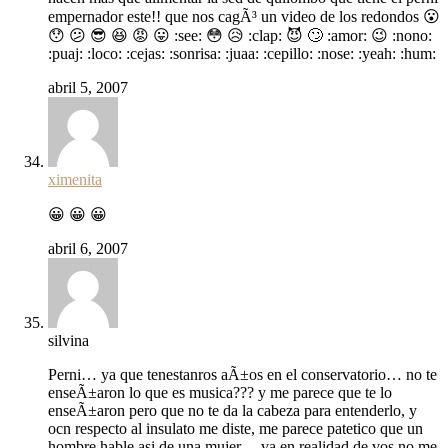
empernador este!! que nos cagÃ³ un video de los redondos 😮
😯 😕 😎 😆 😡 😛 :see: 😳 😥 :clap: 😈 🙄 :amor: 😉 :nono:
:puaj: :loco: :cejas: :sonrisa: :juaa: :cepillo: :nose: :yeah: :hum:
abril 5, 2007
ximenita
😀 😀 😀
abril 6, 2007
silvina
Perni… ya que tenestanros aÃ±os en el conservatorio… no te
enseÃ±aron lo que es musica??? y me parece que te lo
enseÃ±aron pero que no te da la cabeza para entenderlo, y
ocn respecto al insulato me diste, me parece patetico que un
hombre hable asi de una mujer… va en realidad de vos no me