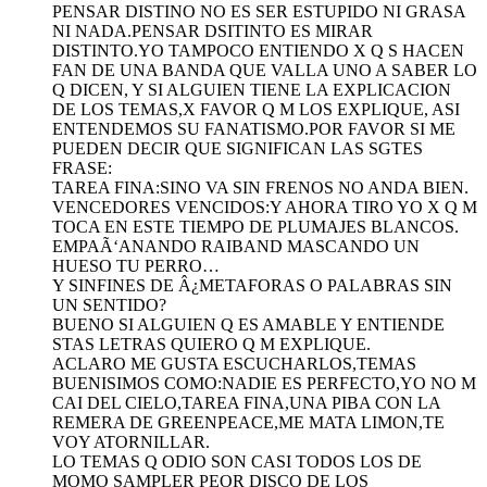
PENSAR DISTINO NO ES SER ESTUPIDO NI GRASA
NI NADA.PENSAR DSITINTO ES MIRAR
DISTINTO.YO TAMPOCO ENTIENDO X Q S HACEN
FAN DE UNA BANDA QUE VALLA UNO A SABER LO
Q DICEN, Y SI ALGUIEN TIENE LA EXPLICACION
DE LOS TEMAS,X FAVOR Q M LOS EXPLIQUE, ASI
ENTENDEMOS SU FANATISMO.POR FAVOR SI ME
PUEDEN DECIR QUE SIGNIFICAN LAS SGTES
FRASE:
TAREA FINA:SINO VA SIN FRENOS NO ANDA BIEN.
VENCEDORES VENCIDOS:Y AHORA TIRO YO X Q M
TOCA EN ESTE TIEMPO DE PLUMAJES BLANCOS.
EMPAÃ‘ANANDO RAIBAND MASCANDO UN
HUESO TU PERRO…
Y SINFINES DE Â¿METAFORAS O PALABRAS SIN
UN SENTIDO?
BUENO SI ALGUIEN Q ES AMABLE Y ENTIENDE
STAS LETRAS QUIERO Q M EXPLIQUE.
ACLARO ME GUSTA ESCUCHARLOS,TEMAS
BUENISIMOS COMO:NADIE ES PERFECTO,YO NO M
CAI DEL CIELO,TAREA FINA,UNA PIBA CON LA
REMERA DE GREENPEACE,ME MATA LIMON,TE
VOY ATORNILLAR.
LO TEMAS Q ODIO SON CASI TODOS LOS DE
MOMO SAMPLER PEOR DISCO DE LOS