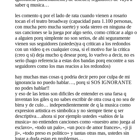
saber q musica…
les comento q por el lado de rata cuando vienen a rosario
tocan el el teatro broadway (capacidad para 1.100 personas,
con mucha pero mucha suerte) y soda stereo en ninguna de
sus canciones se la juega por algo serio, como criticar a algo o
a alguien porq simplente no son serios, de ahi seguramente
vienen sus seguidores (ustedes)ya q critican a los redondos
con un video q es cualquier cosa, si el motivo fue la critica
(creo q si) deja mucho q desear porq, lo vuelvo a decir, no es
serio (hago referencia a estas dos bandas porq encontre a sus
seguidores como los mas reacios a los redondos)
hay muchas mas cosas q podria decir pero por culpa de mi
ignorancia no puedo hablar…, porq si SOS IGNORANTE
no podes hablar!!
y eso de las letras son dificiles de entender es una farsa q
inventan los giles q no sabes escribir de otra cosa q no sea de
birra y de culo… independientemente de q la musica como
expresion artistica es simbolica y no siempre tiene q ser
descriptiva…ahora si por ejemplo ustedes «sabios de la
musica» no entienden canciones como «nuestro amo juega al
esclavo», «todo un palo», «un poco de amor frances», «ji ji
ji», «todo preso es politico» y tantas otras mas, ustedes sin
lugar a duda estan en problemas…