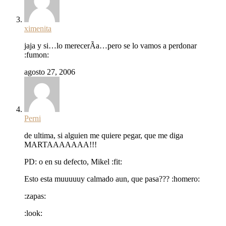
ximenita
jaja y si…lo merecerÃ­a…pero se lo vamos a perdonar
:fumon:
agosto 27, 2006
Perni
de ultima, si alguien me quiere pegar, que me diga
MARTAAAAAAA!!!
PD: o en su defecto, Mikel :fit:
Esto esta muuuuuy calmado aun, que pasa??? :homero:
:zapas:
:look: