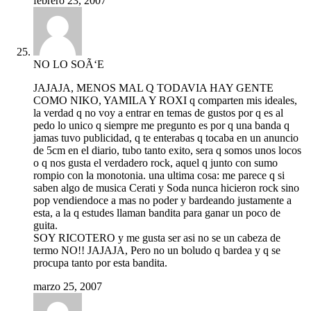
febrero 23, 2007
NO LO SOÃ‘E
JAJAJA, MENOS MAL Q TODAVIA HAY GENTE
COMO NIKO, YAMILA Y ROXI q comparten mis ideales,
la verdad q no voy a entrar en temas de gustos por q es al
pedo lo unico q siempre me pregunto es por q una banda q
jamas tuvo publicidad, q te enterabas q tocaba en un anuncio
de 5cm en el diario, tubo tanto exito, sera q somos unos locos
o q nos gusta el verdadero rock, aquel q junto con sumo
rompio con la monotonia. una ultima cosa: me parece q si
saben algo de musica Cerati y Soda nunca hicieron rock sino
pop vendiendoce a mas no poder y bardeando justamente a
esta, a la q estudes llaman bandita para ganar un poco de
guita.
SOY RICOTERO y me gusta ser asi no se un cabeza de
termo NO!! JAJAJA, Pero no un boludo q bardea y q se
procupa tanto por esta bandita.
marzo 25, 2007