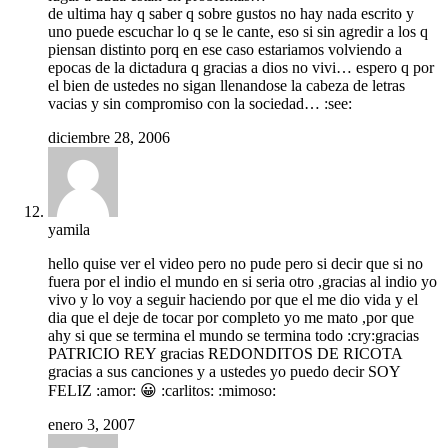
de ultima hay q saber q sobre gustos no hay nada escrito y
uno puede escuchar lo q se le cante, eso si sin agredir a los q
piensan distinto porq en ese caso estariamos volviendo a
epocas de la dictadura q gracias a dios no vivi… espero q por
el bien de ustedes no sigan llenandose la cabeza de letras
vacias y sin compromiso con la sociedad… :see:
diciembre 28, 2006
yamila
hello quise ver el video pero no pude pero si decir que si no
fuera por el indio el mundo en si seria otro ,gracias al indio yo
vivo y lo voy a seguir haciendo por que el me dio vida y el
dia que el deje de tocar por completo yo me mato ,por que
ahy si que se termina el mundo se termina todo :cry:gracias
PATRICIO REY gracias REDONDITOS DE RICOTA
gracias a sus canciones y a ustedes yo puedo decir SOY
FELIZ :amor: 😀 :carlitos: :mimoso:
enero 3, 2007