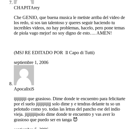
CHAPITArey
Che GENIO, que buena musica le metiste arriba del video de
los redo, si sos tan talentoso y queres seguir haciendo tu
increibles videos, no hay problemas, hacelo, pero pone temas
de piola vago mejor! no soy digno de esto…. AMEN!
(MSJ RE EDITADO POR Il Capo di Tutti)
septiembre 1, 2006
ApocalixiS
ijijijijiji que grasioso. Dime donde te encuentro para felicitarte
por el suelo jijijijiijijj solo dime y e tendras delante tu so un
pelotudo como yo. todas las letras del pancho ese del indio
vieja. jijjijijiijsolo dime donde te encuentro y vas aver lo
grasioso que puedo ser en tanga 😈