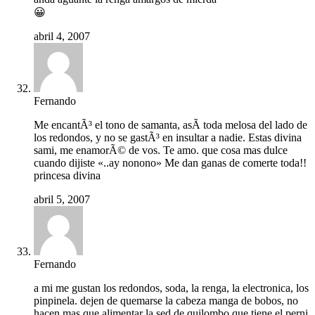
😀
abril 4, 2007
Fernando
Me encantÃ³ el tono de samanta, asÃ­ toda melosa del lado de
los redondos, y no se gastÃ³ en insultar a nadie. Estas divina
sami, me enamorÃ© de vos. Te amo. que cosa mas dulce
cuando dijiste «..ay nonono» Me dan ganas de comerte toda!!
princesa divina
abril 5, 2007
Fernando
a mi me gustan los redondos, soda, la renga, la electronica, los
pinpinela. dejen de quemarse la cabeza manga de bobos, no
hacen mas que alimentar la sed de quilombo que tiene el perni