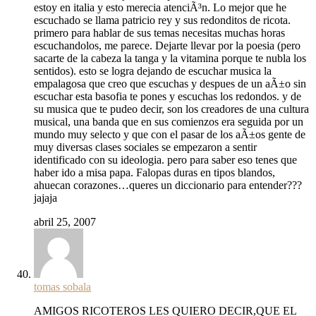
estoy en italia y esto merecia atenciÃ³n. Lo mejor que he
escuchado se llama patricio rey y sus redonditos de ricota.
primero para hablar de sus temas necesitas muchas horas
escuchandolos, me parece. Dejarte llevar por la poesia (pero
sacarte de la cabeza la tanga y la vitamina porque te nubla los
sentidos). esto se logra dejando de escuchar musica la
empalagosa que creo que escuchas y despues de un aÃ±o sin
escuchar esta basofia te pones y escuchas los redondos. y de
su musica que te pudeo decir, son los creadores de una cultura
musical, una banda que en sus comienzos era seguida por un
mundo muy selecto y que con el pasar de los aÃ±os gente de
muy diversas clases sociales se empezaron a sentir
identificado con su ideologia. pero para saber eso tenes que
haber ido a misa papa. Falopas duras en tipos blandos,
ahuecan corazones…queres un diccionario para entender???
jajaja
abril 25, 2007
tomas sobala
AMIGOS RICOTEROS LES QUIERO DECIR,QUE EL