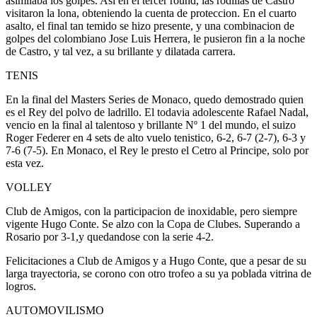
asimilaba los golpes. Asi en el tercer round, las rodillas de Castro
visitaron la lona, obteniendo la cuenta de proteccion. En el cuarto
asalto, el final tan temido se hizo presente, y una combinacion de
golpes del colombiano Jose Luis Herrera, le pusieron fin a la noche
de Castro, y tal vez, a su brillante y dilatada carrera.
TENIS
En la final del Masters Series de Monaco, quedo demostrado quien
es el Rey del polvo de ladrillo. El todavia adolescente Rafael Nadal,
vencio en la final al talentoso y brillante Nº 1 del mundo, el suizo
Roger Federer en 4 sets de alto vuelo tenistico, 6-2, 6-7 (2-7), 6-3 y
7-6 (7-5). En Monaco, el Rey le presto el Cetro al Principe, solo por
esta vez.
VOLLEY
Club de Amigos, con la participacion de inoxidable, pero siempre
vigente Hugo Conte. Se alzo con la Copa de Clubes. Superando a
Rosario por 3-1,y quedandose con la serie 4-2.
Felicitaciones a Club de Amigos y a Hugo Conte, que a pesar de su
larga trayectoria, se corono con otro trofeo a su ya poblada vitrina de
logros.
AUTOMOVILISMO