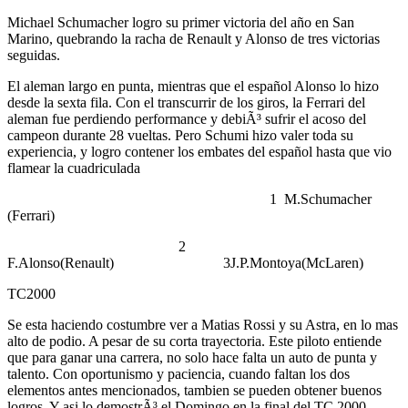
Michael Schumacher logro su primer victoria del año en San
Marino, quebrando la racha de Renault y Alonso de tres victorias
seguidas.
El aleman largo en punta, mientras que el español Alonso lo hizo
desde la sexta fila. Con el transcurrir de los giros, la Ferrari del
aleman fue perdiendo performance y debiÃ³ sufrir el acoso del
campeon durante 28 vueltas. Pero Schumi hizo valer toda su
experiencia, y logro contener los embates del español hasta que vio
flamear la cuadriculada
1 M.Schumacher
(Ferrari)
2
F.Alonso(Renault) 3J.P.Montoya(McLaren)
TC2000
Se esta haciendo costumbre ver a Matias Rossi y su Astra, en lo mas
alto de podio. A pesar de su corta trayectoria. Este piloto entiende
que para ganar una carrera, no solo hace falta un auto de punta y
talento. Con oportunismo y paciencia, cuando faltan los dos
elementos antes mencionados, tambien se pueden obtener buenos
logros. Y asi lo demostrÃ³ el Domingo en la final del TC 2000.