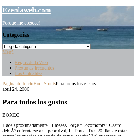
Saltar
Ezenlaweb.com
al
contenido
Porque me apetece!
Categorías
Categorías
Menú
Reglas de la Web
Preguntas frecuentes
Los Culpables
Página de Inicio
BudaSports
Para todos los gustos
abril 24, 2006
Para todos los gustos
BOXEO
Hace aproximadamente 11 meses, Jorge "Locomotora" Castro
debiÃ³ enfrentarse a su peor rival, La Parca. Tras 20 dias de estar