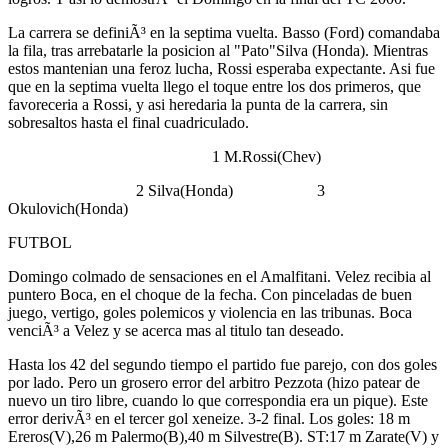
La carrera se definiÃ³ en la septima vuelta. Basso (Ford) comandaba
la fila, tras arrebatarle la posicion al "Pato"Silva (Honda). Mientras
estos mantenian una feroz lucha, Rossi esperaba expectante. Asi fue
que en la septima vuelta llego el toque entre los dos primeros, que
favoreceria a Rossi, y asi heredaria la punta de la carrera, sin
sobresaltos hasta el final cuadriculado.
1 M.Rossi(Chev)
2 Silva(Honda) 3
Okulovich(Honda)
FUTBOL
Domingo colmado de sensaciones en el Amalfitani. Velez recibia al
puntero Boca, en el choque de la fecha. Con pinceladas de buen
juego, vertigo, goles polemicos y violencia en las tribunas. Boca
venciÃ³ a Velez y se acerca mas al titulo tan deseado.
Hasta los 42 del segundo tiempo el partido fue parejo, con dos goles
por lado. Pero un grosero error del arbitro Pezzota (hizo patear de
nuevo un tiro libre, cuando lo que correspondia era un pique). Este
error derivÃ³ en el tercer gol xeneize. 3-2 final. Los goles: 18 m
Ereros(V),26 m Palermo(B),40 m Silvestre(B). ST:17 m Zarate(V) y