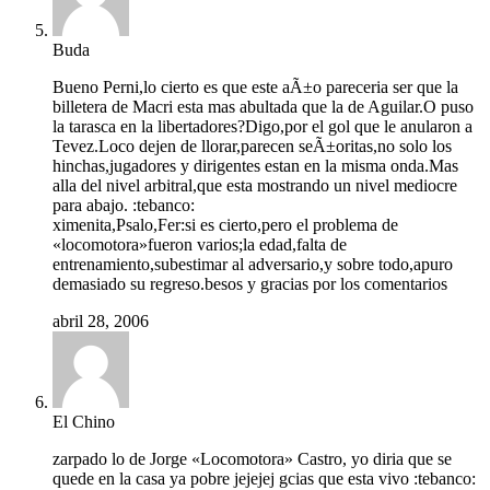
Buda
Bueno Perni,lo cierto es que este aÃ±o pareceria ser que la
billetera de Macri esta mas abultada que la de Aguilar.O puso
la tarasca en la libertadores?Digo,por el gol que le anularon a
Tevez.Loco dejen de llorar,parecen seÃ±oritas,no solo los
hinchas,jugadores y dirigentes estan en la misma onda.Mas
alla del nivel arbitral,que esta mostrando un nivel mediocre
para abajo. :tebanco:
ximenita,Psalo,Fer:si es cierto,pero el problema de
«locomotora»fueron varios;la edad,falta de
entrenamiento,subestimar al adversario,y sobre todo,apuro
demasiado su regreso.besos y gracias por los comentarios
abril 28, 2006
El Chino
zarpado lo de Jorge «Locomotora» Castro, yo diria que se
quede en la casa ya pobre jejejej gcias que esta vivo :tebanco: