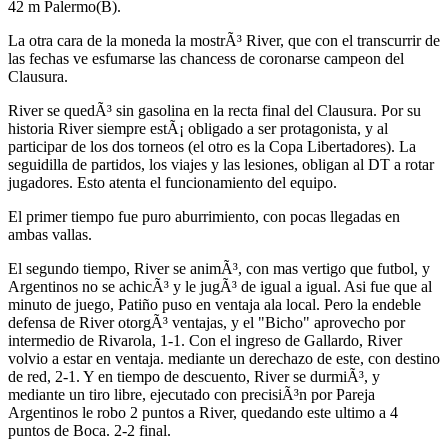
42 m Palermo(B).
La otra cara de la moneda la mostrÃ³ River, que con el transcurrir de
las fechas ve esfumarse las chancess de coronarse campeon del
Clausura.
River se quedÃ³ sin gasolina en la recta final del Clausura. Por su
historia River siempre estÃ¡ obligado a ser protagonista, y al
participar de los dos torneos (el otro es la Copa Libertadores). La
seguidilla de partidos, los viajes y las lesiones, obligan al DT a rotar
jugadores. Esto atenta el funcionamiento del equipo.
El primer tiempo fue puro aburrimiento, con pocas llegadas en
ambas vallas.
El segundo tiempo, River se animÃ³, con mas vertigo que futbol, y
Argentinos no se achicÃ³ y le jugÃ³ de igual a igual. Asi fue que al
minuto de juego, Patiño puso en ventaja ala local. Pero la endeble
defensa de River otorgÃ³ ventajas, y el "Bicho" aprovecho por
intermedio de Rivarola, 1-1. Con el ingreso de Gallardo, River
volvio a estar en ventaja. mediante un derechazo de este, con destino
de red, 2-1. Y en tiempo de descuento, River se durmiÃ³, y
mediante un tiro libre, ejecutado con precisiÃ³n por Pareja
Argentinos le robo 2 puntos a River, quedando este ultimo a 4
puntos de Boca. 2-2 final.