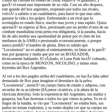
contra las cuerdas en estado de coma, esquivÃ³ el guantazo, y
ganÃ³ el round mas importante de su vida. Casi un año despues,
este grande del box argentino, respetado por todos sus rivales,
volviÃ³ a subirse a un cuadrilatero, para hacer lo que mas sabe,
ganarse la vida a los golpes. Enfrentando a un rival que lo
aventajaba en estado fisico, mucho mas joven y mas rapido. Quiza
apresurÃ³ su regreso al Box, presionado por no perder el tren de un
combate mundialista (esta pelea era obligatoria, si la pasaba, hacia
fin de año tendria una oportunidad de pelear por el cinto de los
medianos de la AMB) o presionado economicamente, o porque
nunca perdiÃ³ el hambre de gloria. Bien es sabido que
"Locomotora" no es adepto al entrenamiento, su fama se la ganÃ³
mas por guapeza y maña que por ser un BOXEADOR,
técnicamente hablando. El sÃ¡bado, el Luna Park luciÃ³ colmado,
como en la epoca de MONZON, NICOLINO, y tantas otras
leyendas del Box Argentino.
Al ver a los dos pugiles arriba del cuadrilatero, no hacÃ­a falta saber
demasiado de Box para imaginar el desenlace da la pelea.
"Locomotora", mostrÃ³ un cuerpo fuera de estado y adiposo, con
secuelas de su accidente (llÃ¡mese cicatrices, a la altura de la
clavicula derecha). Solo la experiencia del Argentino, sus mañas y
guapeza, hacÃ­an ilusionar a todos los que vimos la pelea. Ya en el
fragor de la batalla, se vio que "Locomotora" no estaba bien, sus
puños no tenian explosion, y su rostro dejaba ver que su cuerpo no