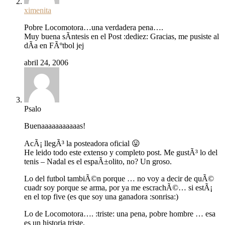
ximenita
Pobre Locomotora…una verdadera pena….
Muy buena sÃ­ntesis en el Post :dediez: Gracias, me pusiste al
dÃ­a en FÃºtbol jej
abril 24, 2006
Psalo
Buenaaaaaaaaaaas!
AcÃ¡ llegÃ³ la posteadora oficial 😛
He leido todo este extenso y completo post. Me gustÃ³ lo del
tenis – Nadal es el espaÃ±olito, no? Un groso.
Lo del futbol tambiÃ©n porque … no voy a decir de quÃ©
cuadr soy porque se arma, por ya me escrachÃ©… si estÃ¡
en el top five (es que soy una ganadora :sonrisa:)
Lo de Locomotora…. :triste: una pena, pobre hombre … esa
es un historia triste.