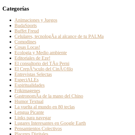
Categorías
Animaciones y Juegos
BudaSports
Buffet Freud
Celulares, tecnologÃ­a al alcance de tu PALMa
Comodines
Cosas Locas!
Ecologia y Medio ambiente
Editoriales de Eze!
El consultorio del TÃ­o Perni
El CrepÃºsculo del CinÃ©filo
Entrevistas Selectas
EspeciALEs
Espiritualidades
Frikimagenes
GastronomÃ­a de la mano del Chino
Humor Textual
La vuelta al mundo en 80 teclas
Lengua Picante
Links para navegar
Lugares Interesantes en Google Earth
Pensamientos Colectivos
Placeres Digitales