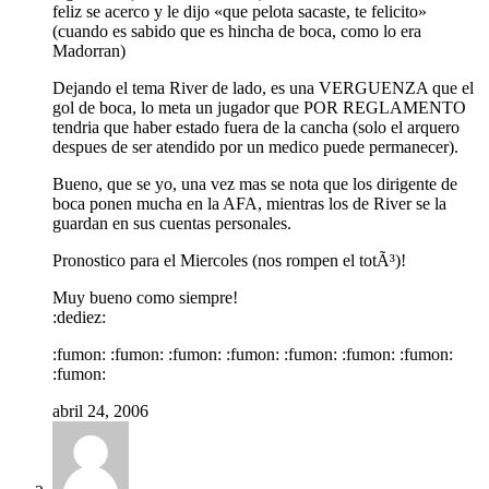
feliz se acerco y le dijo «que pelota sacaste, te felicito»
(cuando es sabido que es hincha de boca, como lo era
Madorran)
Dejando el tema River de lado, es una VERGUENZA que el
gol de boca, lo meta un jugador que POR REGLAMENTO
tendria que haber estado fuera de la cancha (solo el arquero
despues de ser atendido por un medico puede permanecer).
Bueno, que se yo, una vez mas se nota que los dirigente de
boca ponen mucha en la AFA, mientras los de River se la
guardan en sus cuentas personales.
Pronostico para el Miercoles (nos rompen el totÃ³)!
Muy bueno como siempre!
:dediez:
:fumon: :fumon: :fumon: :fumon: :fumon: :fumon: :fumon:
:fumon:
abril 24, 2006