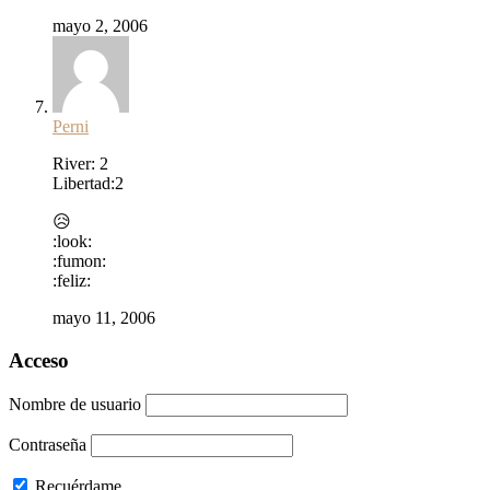
mayo 2, 2006
Perni
River: 2
Libertad:2
😥
:look:
:fumon:
:feliz:
mayo 11, 2006
Acceso
Nombre de usuario
Contraseña
Recuérdame