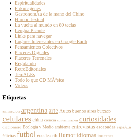
Espiritualidades
Frikimagenes
GastronomÃ­a de la mano del Chino
Humor Textual
La vuelta al mundo en 80 teclas
Lengua Picante
Links para navegar
Lugares Interesantes en Google Earth
Pensamientos Colectivos
Placeres Digitales
Placeres Terrenales
Regulando
RetroEditoriales
TemALEs
Todo lo que CD MÃºsica
Videos
Etiquetas
argentina
arte
Autos
buenos aires
burzaco
animacion
celulares
curiosidades
china
ciencia
contaminacion
entrevistas
escapadas
Ecologia y Medio ambiente
diccionario
espaÃ±a
futbol
Humor
idiomas
googleearth
felicitas
imagenes