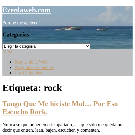
Saltar
Ezenlaweb.com
al
contenido
Porque me apetece!
Categorías
Categorías
Menú
Reglas de la Web
Preguntas frecuentes
Los Culpables
Etiqueta:
rock
Tango Que Me hiciste Mal… Por Eso
Escucho Rock.
Nunca se que poner en este apartado, asi que solo me queda por
decir que entren, lean, bajen, escuchen y comenten.