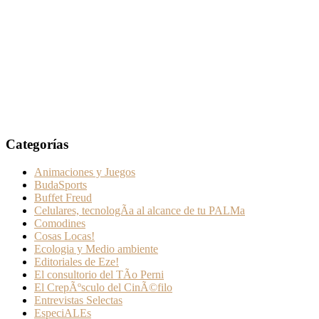
Categorías
Animaciones y Juegos
BudaSports
Buffet Freud
Celulares, tecnologÃ­a al alcance de tu PALMa
Comodines
Cosas Locas!
Ecologia y Medio ambiente
Editoriales de Eze!
El consultorio del TÃ­o Perni
El CrepÃºsculo del CinÃ©filo
Entrevistas Selectas
EspeciALEs