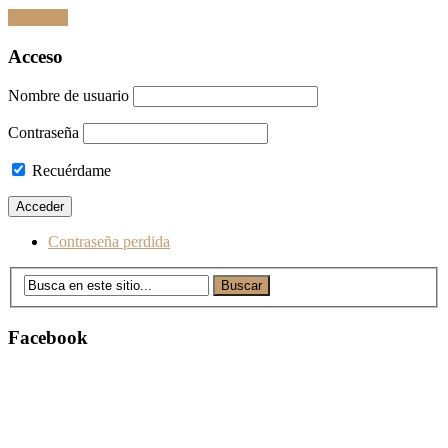
Leer Más
Ir
Acceso
a
las
Nombre de usuario
entradas
Contraseña
Recuérdame
Contraseña perdida
Facebook