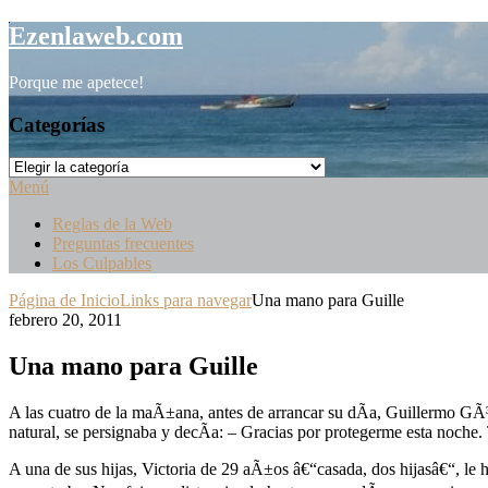
Saltar
Ezenlaweb.com
al
contenido
Porque me apetece!
Categorías
Categorías
Menú
Reglas de la Web
Preguntas frecuentes
Los Culpables
Página de Inicio
Links para navegar
Una mano para Guille
febrero 20, 2011
Una mano para Guille
A las cuatro de la maÃ±ana, antes de arrancar su dÃ­a, Guillermo GÃ
natural, se persignaba y decÃ­a: – Gracias por protegerme esta noche
A una de sus hijas, Victoria de 29 aÃ±os â€“casada, dos hijasâ€“, 