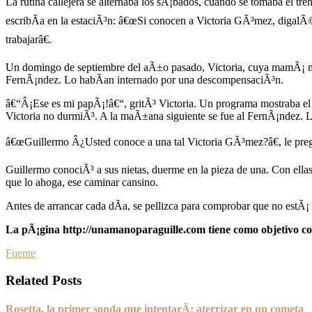
La rutina callejera se alternaba los sÃ¡bados, cuando se tomaba el tre
escribÃ­a en la estaciÃ³n: â€œSi conocen a Victoria GÃ³mez, digalÃ© 
trabajarâ€.
Un domingo de septiembre del aÃ±o pasado, Victoria, cuya mamÃ¡ m
FernÃ¡ndez. Lo habÃ­an internado por una descompensaciÃ³n.
â€“Â¡Ese es mi papÃ¡!â€“, gritÃ³ Victoria. Un programa mostraba el
Victoria no durmiÃ³. A la maÃ±ana siguiente se fue al FernÃ¡ndez. Le
â€œGuillermo Â¿Usted conoce a una tal Victoria GÃ³mez?â€, le pregu
Guillermo conociÃ³ a sus nietas, duerme en la pieza de una. Con ellas
que lo ahoga, ese caminar cansino.
Antes de arrancar cada dÃ­a, se pellizca para comprobar que no estÃ¡
La pÃ¡gina http://unamanoparaguille.com tiene como objetivo con
Fuente
Related Posts
Rosetta, la primer sonda que intentarÃ¡ aterrizar en un cometa