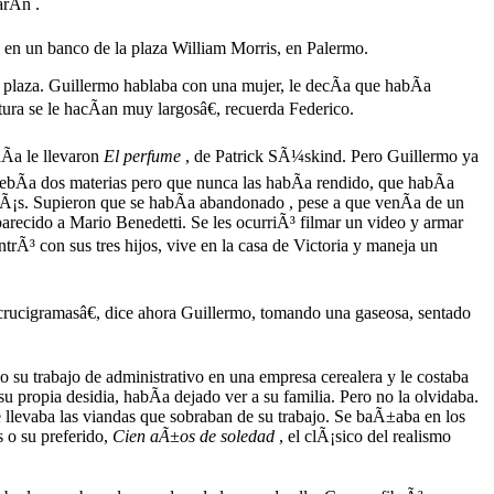
rÃ­n .
 en un banco de la plaza William Morris, en Palermo.
plaza. Guillermo hablaba con una mujer, le decÃ­a que habÃ­a
ura se le hacÃ­an muy largosâ€, recuerda Federico.
Ã­a le llevaron
El perfume
, de Patrick SÃ¼skind. Pero Guillermo ya
debÃ­a dos materias pero que nunca las habÃ­a rendido, que habÃ­a
mÃ¡s. Supieron que se habÃ­a abandonado , pese a que venÃ­a de un
recido a Mario Benedetti. Se les ocurriÃ³ filmar un video y armar
rÃ³ con sus tres hijos, vive en la casa de Victoria y maneja un
 crucigramasâ€, dice ahora Guillermo, tomando una gaseosa, sentado
o su trabajo de administrativo en una empresa cerealera y le costaba
su propia desidia, habÃ­a dejado ver a su familia. Pero no la olvidaba.
e llevaba las viandas que sobraban de su trabajo. Se baÃ±aba en los
 o su preferido,
Cien aÃ±os de soledad
, el clÃ¡sico del realismo