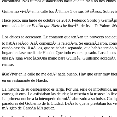
encontraba. Nos fuimos distanciando hasta que un dÃ­a no nos vimos m
Guillermo viviÃ³ en la calle los Ãºltimos 5 de sus 59 aÃ±os. Sobrev
Hace poco, una tarde de octubre de 2010, Federico Sordo y GermÃ¡n B
terminado de leer
El dÃ­a que Nietzsche llorÃ³
, de Irvin D. Yalom. â€
Los chicos se acercaron. Le contaron que tenÃ­an un proyecto sociocul
lo habÃ­a leÃ­do. AsÃ­ comenzÃ³ la relaciÃ³n. Se encariÃ±aron, conoc
estado casado 10 aÃ±os, que se habÃ­a separado, que habÃ­a tenido b
hogar de clase media de Haedo. Que todo eso era pasado. Los chicos 
una pÃ¡gina web: â€œUna mano para Guilleâ€. Guillermo accediÃ³, sin
remise.
â€œVivir en la calle no me dejÃ³ nada bueno. Hay que estar muy bien 
en un restaurante de Haedo.
La historia de su desbarranco es larga. Por una serie de infortunios,
conseguir otro. Lo asfixiaban las deudas; la miseria y la tristeza lo l
La primera noche a la intemperie durmiÃ³ abrazado a su bolso. Cualqui
paradores del Gobierno de la Ciudad. LeÃ­a lo que le prestaban los v
mÃ¡gico de GarcÃ­a MÃ¡rquez.