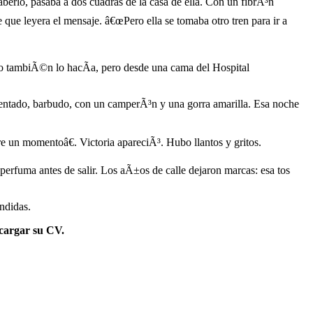
aberlo, pasaba a dos cuadras de la casa de ella. Con un fibrÃ³n
que leyera el mensaje. â€œPero ella se tomaba otro tren para ir a
 tambiÃ©n lo hacÃ­a, pero desde una cama del Hospital
entado, barbudo, con un camperÃ³n y una gorra amarilla. Esa noche
 un momentoâ€. Victoria apareciÃ³. Hubo llantos y gritos.
perfuma antes de salir. Los aÃ±os de calle dejaron marcas: esa tos
ndidas.
scargar su CV.