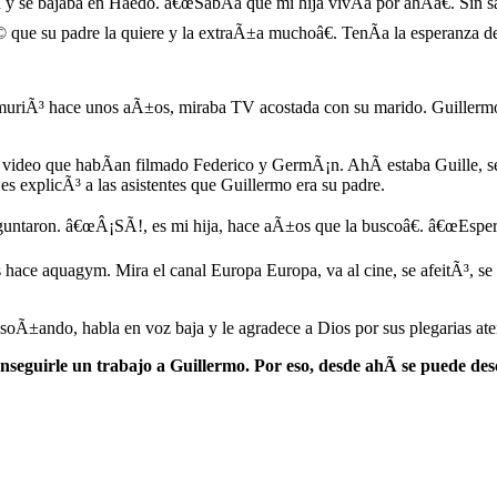
n y se bajaba en Haedo. â€œSabÃ­a que mi hija vivÃ­a por ahÃ­â€. Sin s
que su padre la quiere y la extraÃ±a muchoâ€. TenÃ­a la esperanza de 
uriÃ³ hace unos aÃ±os, miraba TV acostada con su marido. Guillermo
 video que habÃ­an filmado Federico y GermÃ¡n. AhÃ­ estaba Guille, s
s explicÃ³ a las asistentes que Guillermo era su padre.
ntaron. â€œÂ¡SÃ­!, es mi hija, hace aÃ±os que la buscoâ€. â€œEspere
 hace aquagym. Mira el canal Europa Europa, va al cine, se afeitÃ³, se 
 soÃ±ando, habla en voz baja y le agradece a Dios por sus plegarias ate
seguirle un trabajo a Guillermo. Por eso, desde ahÃ­ se puede de