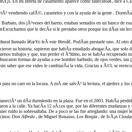
Ã¡s. En mi libreta de casamiento aparece como fallecidoâ€, dice a Cla
iviÃ³ vendiendo cafÃ©, caramelos y con la ayuda de la gente . DormÃ­a
arbato, dos jÃ³venes del barrio, estaban sentados en un banco de esa 
œEscuchamos que le decÃ­a si le prestaba otros porque los dÃ­as sin lect
tural llamado â€œYo leÃ­ este libroâ€. PodÃ­an prestarle uno. Al otro d
ieron su historia, supieron que habÃ­a estudiado abogacÃ­a, que solo 
uenos trabajos y que, tras perder el Ãºltimo, no se habÃ­a recuperado 
buscaron formas de ayudar a ese hombre barbudo, de ojos verdes, tan pa
 saber que ese video le cambiarÃ­a la vida. Gracias a Ã©l, se reencont
para no caer en la locura. A mÃ­ me salvÃ³ la lectura, el ajedrez y los
 amaneciÃ³ un dÃ­a durmiendo en la plaza. Fue en el 2003. HabÃ­a perdid
levaron a la calle. Ya hacÃ­a 12 aÃ±os que, por las diferentes mudanzas y 
er ruido lo sobresaltaba. De a poco se las fue arreglando: una mujer l
ecinos:
Don Alfredo
, de Miguel Bonasso,
Los Borgia
, de IvÃ¡n Cloulas