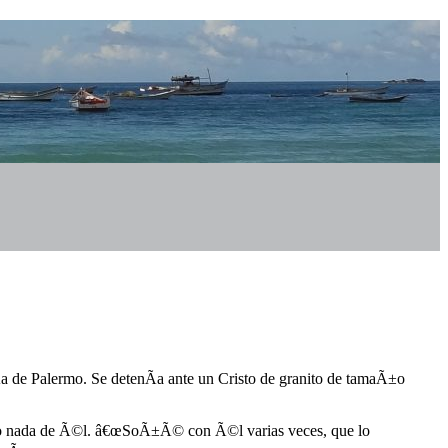
­a de Palermo. Se detenÃ­a ante un Cristo de granito de tamaÃ±o
supo nada de Ã©l. â€œSoÃ±Ã© con Ã©l varias veces, que lo