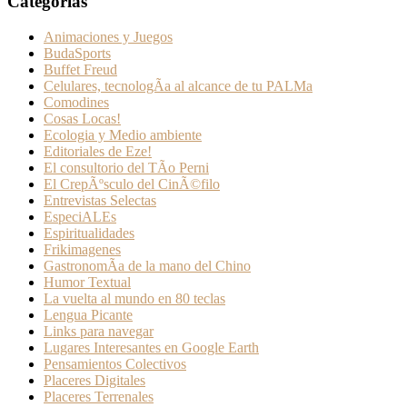
Categorías
Animaciones y Juegos
BudaSports
Buffet Freud
Celulares, tecnologÃ­a al alcance de tu PALMa
Comodines
Cosas Locas!
Ecologia y Medio ambiente
Editoriales de Eze!
El consultorio del TÃ­o Perni
El CrepÃºsculo del CinÃ©filo
Entrevistas Selectas
EspeciALEs
Espiritualidades
Frikimagenes
GastronomÃ­a de la mano del Chino
Humor Textual
La vuelta al mundo en 80 teclas
Lengua Picante
Links para navegar
Lugares Interesantes en Google Earth
Pensamientos Colectivos
Placeres Digitales
Placeres Terrenales