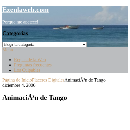
Saltar
Ezenlaweb.com
al
contenido
Porque me apetece!
Categorías
Categorías
Menú
Reglas de la Web
Preguntas frecuentes
Los Culpables
Página de Inicio
Placeres Digitales
AnimaciÃ³n de Tango
diciembre 4, 2006
AnimaciÃ³n de Tango