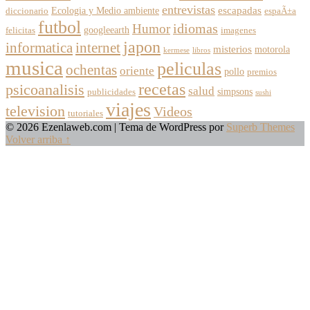
entrevistas
escapadas
Ecologia y Medio ambiente
diccionario
espaÃ±a
futbol
Humor
idiomas
googleearth
felicitas
imagenes
japon
informatica
internet
misterios
motorola
kermese
libros
musica
peliculas
ochentas
oriente
pollo
premios
recetas
psicoanalisis
salud
simpsons
publicidades
sushi
viajes
television
Videos
tutoriales
© 2026 Ezenlaweb.com
| Tema de WordPress por
Superb Themes
Volver arriba ↑