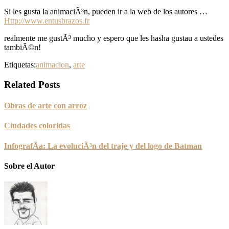
Si les gusta la animaciÃ³n, pueden ir a la web de los autores …
Http://www.entusbrazos.fr
realmente me gustÃ³ mucho y espero que les hasha gustau a ustedes
tambiÃ©n!
Etiquetas:
animacion
,
arte
Related Posts
Obras de arte con arroz
Ciudades coloridas
InfografÃ­a: La evoluciÃ³n del traje y del logo de Batman
Sobre el Autor