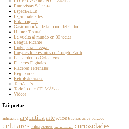
El CrepÃºsculo del CinÃ©filo
Entrevistas Selectas
EspeciALEs
Espiritualidades
Frikimagenes
GastronomÃ­a de la mano del Chino
Humor Textual
La vuelta al mundo en 80 teclas
Lengua Picante
Links para navegar
Lugares Interesantes en Google Earth
Pensamientos Colectivos
Placeres Digitales
Placeres Terrenales
Regulando
RetroEditoriales
TemALEs
Todo lo que CD MÃºsica
Videos
Etiquetas
argentina
arte
Autos
buenos aires
burzaco
animacion
celulares
curiosidades
china
ciencia
contaminacion