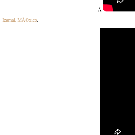
Â
Izamal, MÃ©xico
.