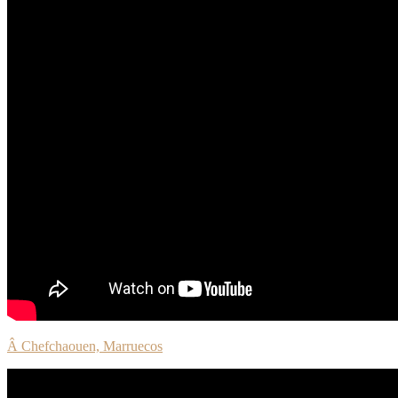
Â Chefchaouen, Marruecos