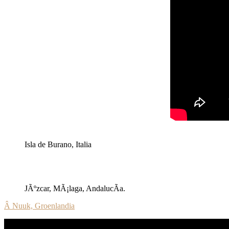
Isla de Burano, Italia
JÃºzcar, MÃ¡laga, AndalucÃ­a.
Â Nuuk, Groenlandia