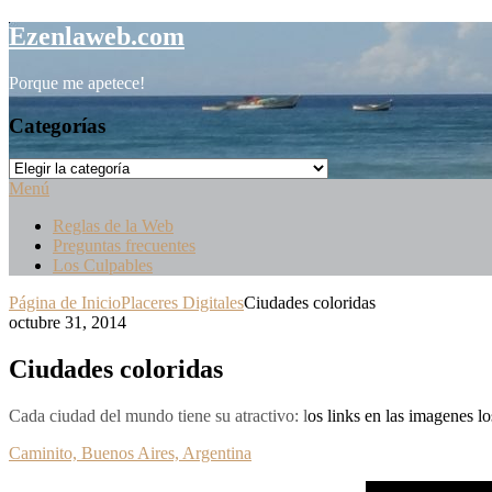
Saltar
Ezenlaweb.com
al
contenido
Porque me apetece!
Categorías
Categorías
Menú
Reglas de la Web
Preguntas frecuentes
Los Culpables
Página de Inicio
Placeres Digitales
Ciudades coloridas
octubre 31, 2014
Ciudades coloridas
Cada ciudad del mundo tiene su atractivo:
l
os links en las imagenes l
Caminito, Buenos Aires, Argentina