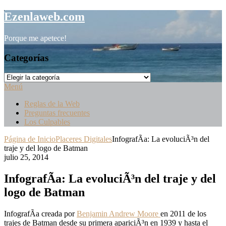
Saltar
Ezenlaweb.com
al
contenido
Porque me apetece!
Categorías
Categorías
Menú
Reglas de la Web
Preguntas frecuentes
Los Culpables
Página de Inicio
Placeres Digitales
InfografÃ­a: La evoluciÃ³n del
traje y del logo de Batman
julio 25, 2014
InfografÃ­a: La evoluciÃ³n del traje y del
logo de Batman
InfografÃ­a creada por
Benjamin Andrew Moore
en 2011 de los
trajes de Batman desde su primera apariciÃ³n en 1939 y hasta el