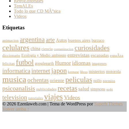
RetroEditoriales
TemALEs
Todo lo que CD MÃºsica
Videos
Etiquetas
argentina
arte
Autos
buenos aires
burzaco
animacion
celulares
curiosidades
china
ciencia
contaminacion
entrevistas
escapadas
Ecologia y Medio ambiente
diccionario
espaÃ±a
futbol
Humor
idiomas
googleearth
felicitas
imagenes
japon
informatica
internet
misterios
motorola
kermese
libros
musica
peliculas
ochentas
oriente
pollo
premios
recetas
psicoanalisis
salud
simpsons
publicidades
sushi
viajes
television
Videos
tutoriales
© 2026 Ezenlaweb.com
| Tema de WordPress por
Superb Themes
Volver arriba ↑