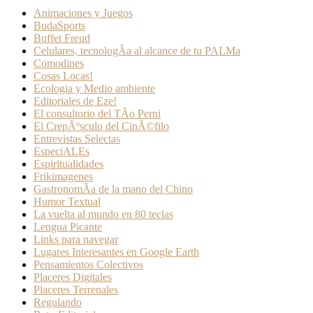
Animaciones y Juegos
BudaSports
Buffet Freud
Celulares, tecnologÃ­a al alcance de tu PALMa
Comodines
Cosas Locas!
Ecologia y Medio ambiente
Editoriales de Eze!
El consultorio del TÃ­o Perni
El CrepÃºsculo del CinÃ©filo
Entrevistas Selectas
EspeciALEs
Espiritualidades
Frikimagenes
GastronomÃ­a de la mano del Chino
Humor Textual
La vuelta al mundo en 80 teclas
Lengua Picante
Links para navegar
Lugares Interesantes en Google Earth
Pensamientos Colectivos
Placeres Digitales
Placeres Terrenales
Regulando