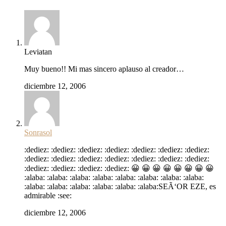
Leviatan
Muy bueno!! Mi mas sincero aplauso al creador…
diciembre 12, 2006
Sonrasol
:dediez: :dediez: :dediez: :dediez: :dediez: :dediez: :dediez:
:dediez: :dediez: :dediez: :dediez: :dediez: :dediez: :dediez:
:dediez: :dediez: :dediez: :dediez: 😀 😀 😀 😀 😀 😀 😀 😀
:alaba: :alaba: :alaba: :alaba: :alaba: :alaba: :alaba: :alaba:
:alaba: :alaba: :alaba: :alaba: :alaba: :alaba:SEÃ‘OR EZE, es
admirable :see:
diciembre 12, 2006