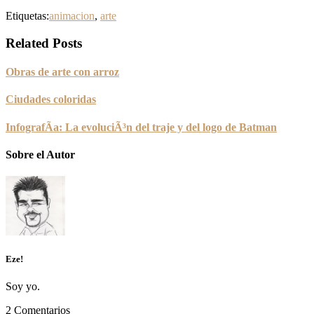
Etiquetas:
animacion
,
arte
Related Posts
Obras de arte con arroz
Ciudades coloridas
InfografÃ­a: La evoluciÃ³n del traje y del logo de Batman
Sobre el Autor
Eze!
Soy yo.
2 Comentarios