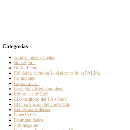
Categorías
Animaciones y Juegos
BudaSports
Buffet Freud
Celulares, tecnologÃ­a al alcance de tu PALMa
Comodines
Cosas Locas!
Ecologia y Medio ambiente
Editoriales de Eze!
El consultorio del TÃ­o Perni
El CrepÃºsculo del CinÃ©filo
Entrevistas Selectas
EspeciALEs
Espiritualidades
Frikimagenes