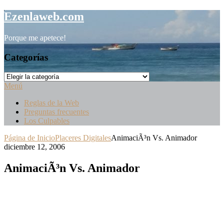
Saltar
Ezenlaweb.com
al
contenido
Porque me apetece!
Categorías
Categorías
Menú
Reglas de la Web
Preguntas frecuentes
Los Culpables
Página de Inicio
Placeres Digitales
AnimaciÃ³n Vs. Animador
diciembre 12, 2006
AnimaciÃ³n Vs. Animador