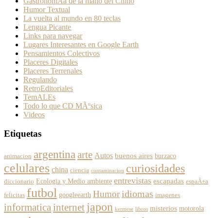
GastronomÃ­a de la mano del Chino
Humor Textual
La vuelta al mundo en 80 teclas
Lengua Picante
Links para navegar
Lugares Interesantes en Google Earth
Pensamientos Colectivos
Placeres Digitales
Placeres Terrenales
Regulando
RetroEditoriales
TemALEs
Todo lo que CD MÃºsica
Videos
Etiquetas
argentina
arte
Autos
buenos aires
burzaco
animacion
celulares
curiosidades
china
ciencia
contaminacion
entrevistas
escapadas
Ecologia y Medio ambiente
diccionario
espaÃ±a
futbol
Humor
idiomas
googleearth
felicitas
imagenes
japon
informatica
internet
misterios
motorola
kermese
libros