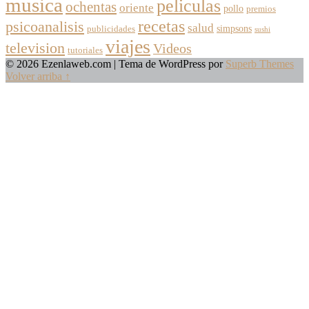
musica
peliculas
ochentas
oriente
pollo
premios
recetas
psicoanalisis
salud
simpsons
publicidades
sushi
viajes
television
Videos
tutoriales
© 2026 Ezenlaweb.com
| Tema de WordPress por
Superb Themes
Volver arriba ↑