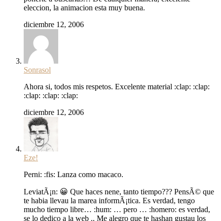
eleccion, la animacion esta muy buena.
diciembre 12, 2006
Sonrasol
Ahora si, todos mis respetos. Excelente material :clap: :clap:
:clap: :clap: :clap:
diciembre 12, 2006
Eze!
Perni: :fis: Lanza como macaco.
LeviatÃ¡n: 😀 Que haces nene, tanto tiempo??? PensÃ© que
te habia llevau la marea informÃ¡tica. Es verdad, tengo
mucho tiempo libre… :hum: … pero … :homero: es verdad,
se lo dedico a la web .. Me alegro que te hashan gustau los