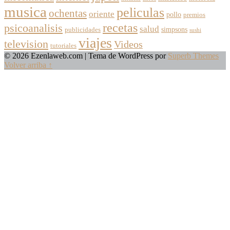
musica
peliculas
ochentas
oriente
pollo
premios
recetas
psicoanalisis
salud
simpsons
publicidades
sushi
viajes
television
Videos
tutoriales
© 2026 Ezenlaweb.com
| Tema de WordPress por
Superb Themes
Volver arriba ↑