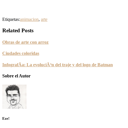
Etiquetas:
animacion
,
arte
Related Posts
Obras de arte con arroz
Ciudades coloridas
InfografÃ­a: La evoluciÃ³n del traje y del logo de Batman
Sobre el Autor
Eze!