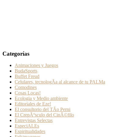
Categorías
Animaciones y Juegos
BudaSports
Buffet Freud
Celulares, tecnologÃ­a al alcance de tu PALMa
Comodines
Cosas Locas!
Ecologia y Medio ambiente
Editoriales de Eze!
El consultorio del TÃ­o Perni
El CrepÃºsculo del CinÃ©filo
Entrevistas Selectas
EspeciALEs
Espiritualidades
Frikimagenes