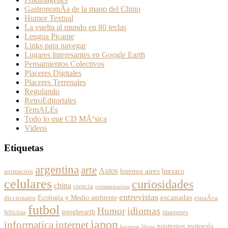
GastronomÃ­a de la mano del Chino
Humor Textual
La vuelta al mundo en 80 teclas
Lengua Picante
Links para navegar
Lugares Interesantes en Google Earth
Pensamientos Colectivos
Placeres Digitales
Placeres Terrenales
Regulando
RetroEditoriales
TemALEs
Todo lo que CD MÃºsica
Videos
Etiquetas
argentina
arte
Autos
buenos aires
burzaco
animacion
celulares
curiosidades
china
ciencia
contaminacion
entrevistas
escapadas
Ecologia y Medio ambiente
diccionario
espaÃ±a
futbol
Humor
idiomas
googleearth
felicitas
imagenes
japon
informatica
internet
misterios
motorola
kermese
libros