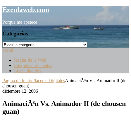
Saltar
Ezenlaweb.com
al
contenido
Porque me apetece!
Categorías
Categorías
Menú
Reglas de la Web
Preguntas frecuentes
Los Culpables
Página de Inicio
Placeres Digitales
AnimaciÃ³n Vs. Animador II (de
chousen guan)
diciembre 12, 2006
AnimaciÃ³n Vs. Animador II (de chousen
guan)