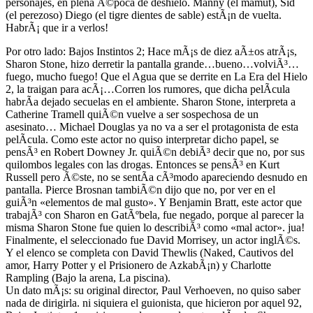
personajes, en plena Ã©poca de deshielo. Manny (el mamut), Sid
(el perezoso) Diego (el tigre dientes de sable) estÃ¡n de vuelta.
HabrÃ¡ que ir a verlos!
Por otro lado: Bajos Instintos 2; Hace mÃ¡s de diez aÃ±os atrÃ¡s,
Sharon Stone, hizo derretir la pantalla grande…bueno…volviÃ³…
fuego, mucho fuego! Que el Agua que se derrite en La Era del Hielo
2, la traigan para acÃ¡…
Corren los rumores, que dicha pelÃ­cula
habrÃ­a dejado secuelas en el ambiente. Sharon Stone, interpreta a
Catherine Tramell quiÃ©n vuelve a ser sospechosa de un
asesinato…
Michael Douglas ya no va a ser el protagonista de esta
pelÃ­cula. Como este actor no quiso interpretar dicho papel, se
pensÃ³ en
Robert Downey Jr. quiÃ©n debiÃ³ decir que no, por
sus
quilombos legales con las drogas. Entonces se pensÃ³ en Kurt
Russell pero Ã©ste, no se sentÃ­a cÃ³modo apareciendo desnudo en
pantalla. Pierce Brosnan tambiÃ©n dijo que no, por ver en el
guiÃ³n «elementos de
mal gusto». Y Benjamin Bratt, este actor que
trabajÃ³ con Sharon en GatÃºbela, fue negado, porque al parecer la
misma Sharon Stone fue quien lo describiÃ³ como «mal actor». jua!
Finalmente, el seleccionado fue David Morrisey, un actor inglÃ©s.
Y el elenco se completa con David Thewlis (Naked, Cautivos del
amor, Harry Potter y el Prisionero de AzkabÃ¡n) y Charlotte
Rampling (Bajo la arena, La piscina).
Un dato mÃ¡s:
su original director,
Paul Verhoeven, no quiso saber
nada de dirigirla.
ni siquiera el guionista, que hicieron por aquel 92,