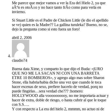
Me parece que mejor vamos a ver la Era del Hielo 2, ya que
aÃºn es otoÃ±o y no hace tanto frÃ­o como para verla en
invierno.
Si Stuart Little es el Padre de Chicken Little (le dio el apellido
se ve) quien es la Madre?? La gallina turuleka? Bueno, no se,
dejo la pregunta como si esto fuera un foro!
abril 2, 2006
claudio74
Buena data Xime, y comparto lo que dijo el Buda: «jURO
QUE NO ME LA SACAN NI CON UNA BARRETA
ETRE 10 BOMBEROS», y agrego algo mas sobre Sharon
Stone, ella habria/habia dicho una vez que cuando le toca
hacer escenas de sexo, prefiere hacerlo de verdad, porq no
puede fingirlas…sera verdad che??? :homero:
HOLLYWOOD alla voooooooooy, no me importaria actuar y
hacer de extra, doble de riesgo, o hasta cubrir al que le toque
con S.S….
Y con respecto a La era del hielo 2, mmmm, no actuo ni de