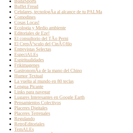
BudaSports
Buffet Freud
Celulares, tecnologÃ­a al alcance de tu PALMa
Comodines
Cosas Locas!
Ecologia y Medio ambiente
Editoriales de Eze!
El consultorio del TÃ­o Perni
El CrepÃºsculo del CinÃ©filo
Entrevistas Selectas
EspeciALEs
Espiritualidades
Frikimagenes
GastronomÃ­a de la mano del Chino
Humor Textual
La vuelta al mundo en 80 teclas
Lengua Picante
Links para navegar
Lugares Interesantes en Google Earth
Pensamientos Colectivos
Placeres Digitales
Placeres Terrenales
Regulando
RetroEditoriales
TemALEs