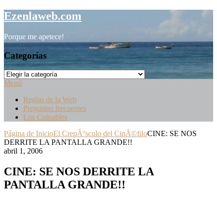
Saltar
Ezenlaweb.com
al
contenido
Porque me apetece!
Categorías
Categorías
Menú
Reglas de la Web
Preguntas frecuentes
Los Culpables
Página de Inicio
El CrepÃºsculo del CinÃ©filo
CINE: SE NOS
DERRITE LA PANTALLA GRANDE!!
abril 1, 2006
CINE: SE NOS DERRITE LA
PANTALLA GRANDE!!