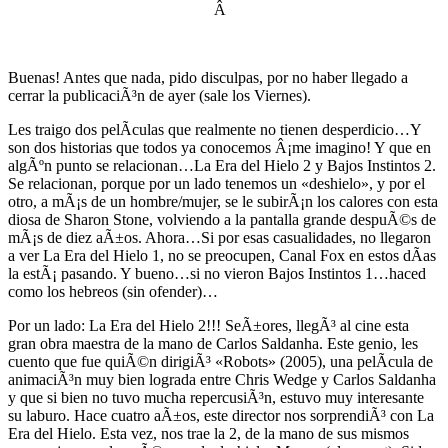
Â
Buenas! Antes que nada, pido disculpas, por no haber llegado a
cerrar la publicaciÃ³n de ayer (sale los Viernes).
Les traigo dos pelÃ­culas que realmente no tienen desperdicio…Y
son dos historias que todos ya conocemos Â¡me imagino! Y que en
algÃºn punto se relacionan…La Era del Hielo 2 y Bajos Instintos 2.
Se relacionan, porque por un lado tenemos un «deshielo», y por el
otro, a mÃ¡s de un hombre/mujer, se le subirÃ¡n los calores con esta
diosa de Sharon Stone, volviendo a la pantalla grande despuÃ©s de
mÃ¡s de diez aÃ±os. Ahora…Si por esas casualidades, no llegaron
a ver La Era del Hielo 1, no se preocupen, Canal Fox en estos dÃ­as
la estÃ¡ pasando. Y bueno…si no vieron Bajos Instintos 1…haced
como los hebreos (sin ofender)…
Por un lado: La Era del Hielo 2!!! SeÃ±ores, llegÃ³ al cine esta
gran obra maestra de la mano de Carlos Saldanha. Este genio, les
cuento que fue quiÃ©n dirigiÃ³ «Robots» (2005), una pelÃ­cula de
animaciÃ³n muy bien lograda entre Chris Wedge y Carlos Saldanha
y que si bien no tuvo mucha repercusiÃ³n, estuvo muy interesante
su laburo. Hace cuatro aÃ±os, este director nos sorprendiÃ³ con La
Era del Hielo. Esta vez, nos trae la 2, de la mano de sus mismos