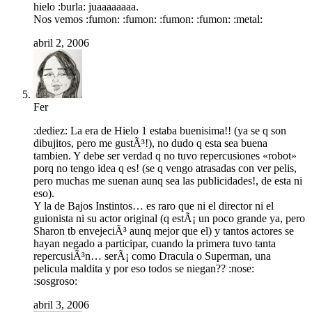
hielo :burla: juaaaaaaaa.
Nos vemos :fumon: :fumon: :fumon: :fumon: :metal:
abril 2, 2006
Fer
:dediez: La era de Hielo 1 estaba buenisima!! (ya se q son
dibujitos, pero me gustÃ³!), no dudo q esta sea buena
tambien. Y debe ser verdad q no tuvo repercusiones «robot»
porq no tengo idea q es! (se q vengo atrasadas con ver pelis,
pero muchas me suenan aunq sea las publicidades!, de esta ni
eso).
Y la de Bajos Instintos… es raro que ni el director ni el
guionista ni su actor original (q estÃ¡ un poco grande ya, pero
Sharon tb envejeciÃ³ aunq mejor que el) y tantos actores se
hayan negado a participar, cuando la primera tuvo tanta
repercusiÃ³n… serÃ¡ como Dracula o Superman, una
pelicula maldita y por eso todos se niegan?? :nose:
:sosgroso:
abril 3, 2006