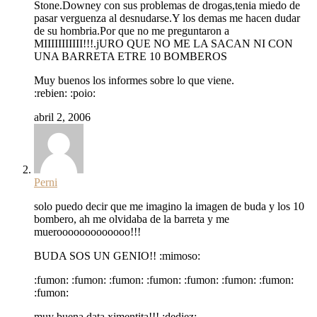
Stone.Downey con sus problemas de drogas,tenia miedo de
pasar verguenza al desnudarse.Y los demas me hacen dudar
de su hombria.Por que no me preguntaron a
MIIIIIIIIIII!!!.jURO QUE NO ME LA SACAN NI CON
UNA BARRETA ETRE 10 BOMBEROS
Muy buenos los informes sobre lo que viene.
:rebien: :poio:
abril 2, 2006
Perni
solo puedo decir que me imagino la imagen de buda y los 10
bombero, ah me olvidaba de la barreta y me
muerooooooooooooo!!!
BUDA SOS UN GENIO!! :mimoso:
:fumon: :fumon: :fumon: :fumon: :fumon: :fumon: :fumon:
:fumon:
muy buena data ximentita!!! :dediez: