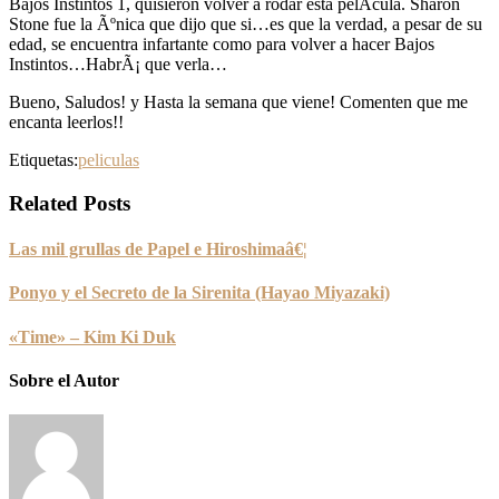
Bajos Instintos 1, quisieron volver a rodar esta pelÃ­cula. Sharon
Stone fue la Ãºnica que dijo que si…es
que la verdad, a pesar de su
edad, se encuentra infartante como para volver a hacer Bajos
Instintos…HabrÃ¡ que verla…
Bueno, Saludos! y Hasta la semana que viene! Comenten que me
encanta leerlos!!
Etiquetas:
peliculas
Related Posts
Las mil grullas de Papel e Hiroshimaâ€¦
Ponyo y el Secreto de la Sirenita (Hayao Miyazaki)
«Time» – Kim Ki Duk
Sobre el Autor