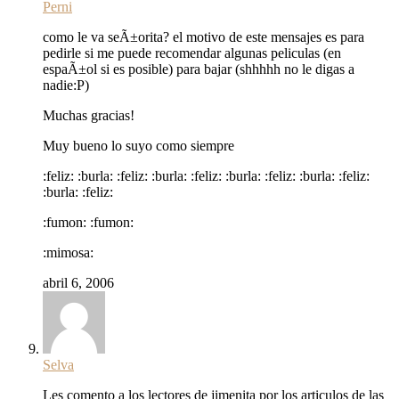
Perni
como le va seÃ±orita? el motivo de este mensajes es para
pedirle si me puede recomendar algunas peliculas (en
espaÃ±ol si es posible) para bajar (shhhhh no le digas a
nadie:P)
Muchas gracias!
Muy bueno lo suyo como siempre
:feliz: :burla: :feliz: :burla: :feliz: :burla: :feliz: :burla: :feliz:
:burla: :feliz:
:fumon: :fumon:
:mimosa:
abril 6, 2006
Selva
Les comento a los lectores de jimenita por los articulos de las