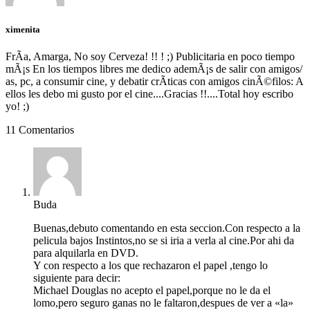
ximenita
FrÃ­a, Amarga, No soy Cerveza! !! ! ;) Publicitaria en poco tiempo
mÃ¡s En los tiempos libres me dedico ademÃ¡s de salir con amigos/
as, pc, a consumir cine, y debatir crÃ­ticas con amigos cinÃ©filos: A
ellos les debo mi gusto por el cine....Gracias !!....Total hoy escribo
yo! ;)
11 Comentarios
Buda
Buenas,debuto comentando en esta seccion.Con respecto a la
pelicula bajos Instintos,no se si iria a verla al cine.Por ahi da
para alquilarla en DVD.
Y con respecto a los que rechazaron el papel ,tengo lo
siguiente para decir:
Michael Douglas no acepto el papel,porque no le da el
lomo,pero seguro ganas no le faltaron,despues de ver a «la»