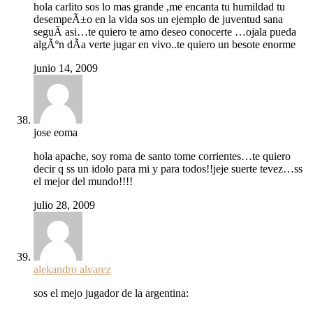
hola carlito sos lo mas grande ,me encanta tu humildad tu
desempeÃ±o en la vida sos un ejemplo de juventud sana
seguÃ­ asi…te quiero te amo deseo conocerte …ojala pueda
algÃºn dÃ­a verte jugar en vivo..te quiero un besote enorme
junio 14, 2009
jose eoma
hola apache, soy roma de santo tome corrientes…te quiero
decir q ss un idolo para mi y para todos!!jeje suerte tevez…ss
el mejor del mundo!!!!
julio 28, 2009
alekandro alvarez
sos el mejo jugador de la argentina: