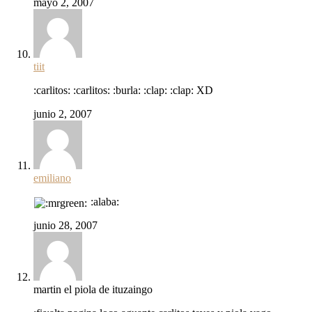
mayo 2, 2007
tiit
:carlitos: :carlitos: :burla: :clap: :clap: XD
junio 2, 2007
emiliano
:alaba:
junio 28, 2007
martin el piola de ituzaingo