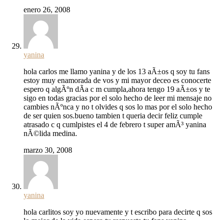
enero 26, 2008
yanina
hola carlos me llamo yanina y de los 13 aÃ±os q soy tu fans
estoy muy enamorada de vos y mi mayor deceo es conocerte
espero q algÃºn dÃ­a c m cumpla,ahora tengo 19 aÃ±os y te
sigo en todas gracias por el solo hecho de leer mi mensaje no
cambies nÃºnca y no t olvides q sos lo mas por el solo hecho
de ser quien sos.bueno tambien t queria decir feliz cumple
atrasado c q cumlpistes el 4 de febrero t super amÃ³ yanina
nÃ©lida medina.
marzo 30, 2008
yanina
hola carlitos soy yo nuevamente y t escribo para decirte q sos