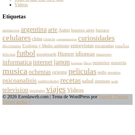
Videos
Etiquetas
argentina
arte
Autos
buenos aires
burzaco
animacion
celulares
curiosidades
china
ciencia
contaminacion
entrevistas
escapadas
Ecologia y Medio ambiente
diccionario
espaÃ±a
futbol
Humor
idiomas
googleearth
felicitas
imagenes
japon
informatica
internet
misterios
motorola
kermese
libros
musica
peliculas
ochentas
oriente
pollo
premios
recetas
psicoanalisis
salud
simpsons
publicidades
sushi
viajes
television
Videos
tutoriales
© 2026 Ezenlaweb.com
| Tema de WordPress por
Superb Themes
Volver arriba ↑