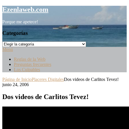
Saltar
Ezenlaweb.com
al
contenido
Porque me apetece!
Categorías
Categorías
Menú
Reglas de la Web
Preguntas frecuentes
Los Culpables
Página de Inicio
Placeres Digitales
Dos videos de Carlitos Tevez!
junio 24, 2006
Dos videos de Carlitos Tevez!