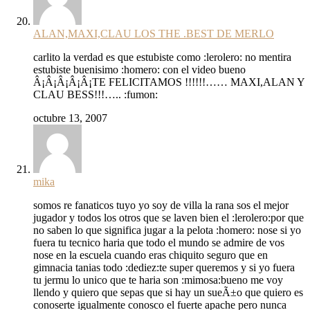
ALAN,MAXI,CLAU LOS THE .BEST DE MERLO
carlito la verdad es que estubiste como :lerolero: no mentira
estubiste buenisimo :homero: con el video bueno
Â¡Â¡Â¡Â¡Â¡TE FELICITAMOS !!!!!!…… MAXI,ALAN Y
CLAU BESS!!!….. :fumon:
octubre 13, 2007
mika
somos re fanaticos tuyo yo soy de villa la rana sos el mejor
jugador y todos los otros que se laven bien el :lerolero:por que
no saben lo que significa jugar a la pelota :homero: nose si yo
fuera tu tecnico haria que todo el mundo se admire de vos
nose en la escuela cuando eras chiquito seguro que en
gimnacia tanias todo :dediez:te super queremos y si yo fuera
tu jermu lo unico que te haria son :mimosa:bueno me voy
llendo y quiero que sepas que si hay un sueÃ±o que quiero es
conoserte igualmente conosco el fuerte apache pero nunca