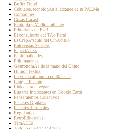
Buffet Freud
Celulares, tecnologÃ­a al alcance de tu PALMa
Comodines
Cosas Locas!
Ecologia y Medio ambiente
Editoriales de Eze!
El consultorio del TÃ­o Perni
El CrepÃºsculo del CinÃ©filo
Entrevistas Selectas
EspeciALEs
Espiritualidades
Frikimagenes
GastronomÃ­a de la mano del Chino
Humor Textual
La vuelta al mundo en 80 teclas
Lengua Picante
Links para navegar
Lugares Interesantes en Google Earth
Pensamientos Colectivos
Placeres Digitales
Placeres Terrenales
Regulando
RetroEditoriales
TemALEs
Todo lo que CD MÃºsica