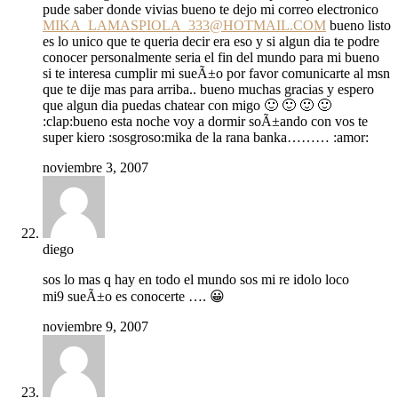
pude saber donde vivias bueno te dejo mi correo electronico
MIKA_LAMASPIOLA_333@HOTMAIL.COM
bueno listo
es lo unico que te queria decir era eso y si algun dia te podre
conocer personalmente seria el fin del mundo para mi bueno
si te interesa cumplir mi sueÃ±o por favor comunicarte al msn
que te dije mas para arriba.. bueno muchas gracias y espero
que algun dia puedas chatear con migo 🙂 🙂 🙂 🙂
:clap:bueno esta noche voy a dormir soÃ±ando con vos te
super kiero :sosgroso:mika de la rana banka……… :amor:
noviembre 3, 2007
diego
sos lo mas q hay en todo el mundo sos mi re idolo loco
mi9 sueÃ±o es conocerte …. 😀
noviembre 9, 2007