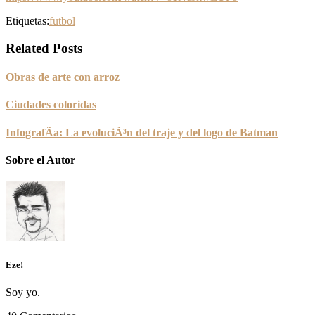
Etiquetas:
futbol
Related Posts
Obras de arte con arroz
Ciudades coloridas
InfografÃ­a: La evoluciÃ³n del traje y del logo de Batman
Sobre el Autor
Eze!
Soy yo.