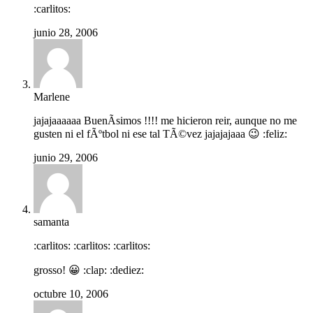
:carlitos:
junio 28, 2006
Marlene
jajajaaaaaa BuenÃ­simos !!!! me hicieron reir, aunque no me
gusten ni el fÃºtbol ni ese tal TÃ©vez jajajajaaa 😉 :feliz:
junio 29, 2006
samanta
:carlitos: :carlitos: :carlitos:
grosso! 😀 :clap: :dediez:
octubre 10, 2006