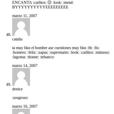
ENCANTA :carlitos: 😕 :look: :metal:
BYYYYYYYYYYEEEEEEEEE
marzo 11, 2007
catalia
ta muy bkn el hombre ase cuestiones muy bkn :fit: :fis:
:homero: :feliz: :zapas: :supermario: :look: :carlitos: :mimoso:
:lagoma: :tirame: :tebanco:
marzo 14, 2007
denice
:sosgroso:
marzo 16, 2007