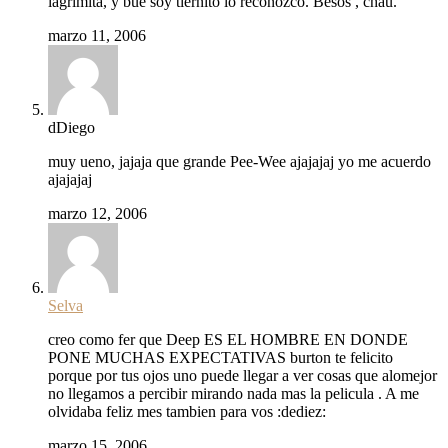
lagrimita, y bue soy tiernito lo reconozco. Besos , chau.
marzo 11, 2006
dDiego
muy ueno, jajaja que grande Pee-Wee ajajajaj yo me acuerdo
ajajajaj
marzo 12, 2006
Selva
creo como fer que Deep ES EL HOMBRE EN DONDE
PONE MUCHAS EXPECTATIVAS burton te felicito
porque por tus ojos uno puede llegar a ver cosas que alomejor
no llegamos a percibir mirando nada mas la pelicula . A me
olvidaba feliz mes tambien para vos :dediez:
marzo 15, 2006