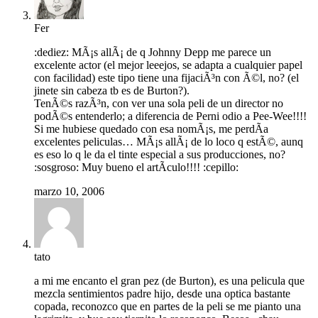
Fer
:dediez: MÃ¡s allÃ¡ de q Johnny Depp me parece un
excelente actor (el mejor leeejos, se adapta a cualquier papel
con facilidad) este tipo tiene una fijaciÃ³n con Ã©l, no? (el
jinete sin cabeza tb es de Burton?).
TenÃ©s razÃ³n, con ver una sola peli de un director no
podÃ©s entenderlo; a diferencia de Perni odio a Pee-Wee!!!!
Si me hubiese quedado con esa nomÃ¡s, me perdÃ­a
excelentes peliculas… MÃ¡s allÃ¡ de lo loco q estÃ©, aunq
es eso lo q le da el tinte especial a sus producciones, no?
:sosgroso: Muy bueno el artÃ­culo!!!! :cepillo:
marzo 10, 2006
tato
a mi me encanto el gran pez (de Burton), es una pelicula que
mezcla sentimientos padre hijo, desde una optica bastante
copada, reconozco que en partes de la peli se me pianto una