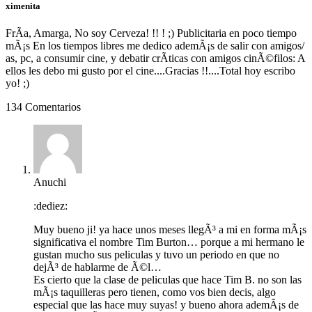
ximenita
FrÃ­a, Amarga, No soy Cerveza! !! ! ;) Publicitaria en poco tiempo
mÃ¡s En los tiempos libres me dedico ademÃ¡s de salir con amigos/
as, pc, a consumir cine, y debatir crÃ­ticas con amigos cinÃ©filos: A
ellos les debo mi gusto por el cine....Gracias !!....Total hoy escribo
yo! ;)
134 Comentarios
Anuchi
:dediez:
Muy bueno ji! ya hace unos meses llegÃ³ a mi en forma mÃ¡s
significativa el nombre Tim Burton… porque a mi hermano le
gustan mucho sus peliculas y tuvo un periodo en que no
dejÃ³ de hablarme de Ã©l…
Es cierto que la clase de peliculas que hace Tim B. no son las
mÃ¡s taquilleras pero tienen, como vos bien decis, algo
especial que las hace muy suyas! y bueno ahora ademÃ¡s de