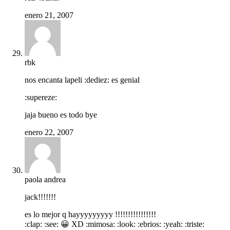
enero 21, 2007
rbk
nos encanta lapeli :dediez: es genial
:supereze:
jaja bueno es todo bye
enero 22, 2007
paola andrea
jack!!!!!!!
es lo mejor q hayyyyyyyyy !!!!!!!!!!!!!!!!
:clap: :see: 😀 XD :mimosa: :look: :ebrios: :yeah: :triste: