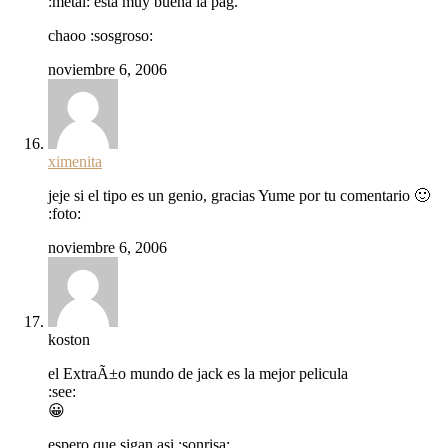
:metal: esta muy buena la pag.
chaoo :sosgroso:
noviembre 6, 2006
ximenita
jeje si el tipo es un genio, gracias Yume por tu comentario 🙂
:foto:
noviembre 6, 2006
koston
el ExtraÃ±o mundo de jack es la mejor pelicula
:see:
😀
espero que sigan asi :sonrisa: