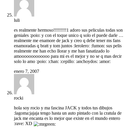
luli
es realmente hermoso!!!!!!!!!1 adoro sus peliculas todas son
geniales :poio: y con el toque unico q solo el puede darle …
realmente me enamore de jack y creo q debe tener ms fans
enamoradas q bratt y tom juntos :lerolero: :fumon: sus pelis
realmente me han echo llorar y me han fanatizado lo
amooooooooooooo para mi es el mejor y no se q mas decir
solo lo amo :poio: :chan: :cepillo: :anchoydos: :amor:
enero 7, 2007
rocki
hola soy rocio y ma fascina JACK y todos tus dibujos
:lagoma:jajaja tengo hasta un auto pintado con la cratula de
jack me encanta es lo mejor que existe en el mundo entero
:rave: XD