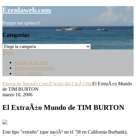
Saltar
Ezenlaweb.com
al
contenido
Porque me apetece!
Categorías
Categorías
Menú
Reglas de la Web
Preguntas frecuentes
Los Culpables
Página de Inicio
El CrepÃºsculo del CinÃ©filo
El ExtraÃ±o Mundo
de TIM BURTON
marzo 10, 2006
El ExtraÃ±o Mundo de TIM BURTON
Este tipo "extraño" (que naciÃ³ en el ´58 en California Burbank),