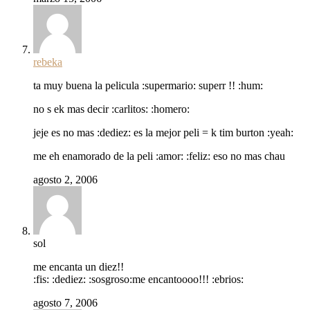
rebeka
ta muy buena la pelicula :supermario: superr !! :hum:
no s ek mas decir :carlitos: :homero:
jeje es no mas :dediez: es la mejor peli = k tim burton :yeah:
me eh enamorado de la peli :amor: :feliz: eso no mas chau
agosto 2, 2006
sol
me encanta un diez!!
:fis: :dediez: :sosgroso:me encantoooo!!! :ebrios:
agosto 7, 2006