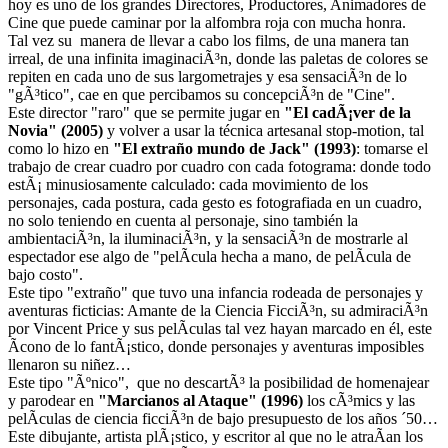
hoy es uno de los grandes Directores, Productores, Animadores de
Cine que puede caminar por la alfombra roja con mucha honra.
Tal vez su manera de llevar a cabo los films, de una manera tan
irreal, de una infinita imaginaciÃ³n, donde las paletas de colores se
repiten en cada uno de sus largometrajes y esa sensaciÃ³n de lo
"gÃ³tico", cae en que percibamos su concepciÃ³n de "Cine".
Este director "raro" que se permite jugar en
"El cadÃ¡ver de la
Novia" (2005)
y volver a usar la técnica artesanal stop-motion, tal
como lo hizo en
"El extraño mundo de Jack"
(1993)
: tomarse el
trabajo de crear cuadro por cuadro con cada fotograma: donde todo
estÃ¡ minusiosamente calculado: cada movimiento de los
personajes, cada postura, cada gesto es fotografiada en un cuadro,
no solo teniendo en cuenta al personaje, sino también la
ambientaciÃ³n, la iluminaciÃ³n, y la sensaciÃ³n de mostrarle al
espectador ese algo de "pelÃ­cula hecha a mano, de pelÃ­cula de
bajo costo".
Este tipo "extraño" que tuvo una infancia rodeada de personajes y
aventuras ficticias: Amante de la Ciencia FicciÃ³n, su admiraciÃ³n
por Vincent Price y sus pelÃ­culas tal vez hayan marcado en él, este
Ã­cono de lo fantÃ¡stico, donde personajes y aventuras imposibles
llenaron su niñez…
Este tipo "Ãºnico", que no descartÃ³ la posibilidad de homenajear
y parodear en
"Marcianos al Ataque" (1996)
los cÃ³mics y las
pelÃ­culas de ciencia ficciÃ³n de bajo presupuesto de los años ´50…
Este dibujante, artista plÃ¡stico, y escritor al que no le atraÃ­an los