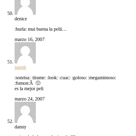
denice
:burla: mui buena la pelii…
marzo 16, 2007
janeth
:sonrisa: :tirame: :look: :cuac: :goloso: :megamimoso:
:fumon:Â 🙂
es la mejor peli
marzo 24, 2007
danny