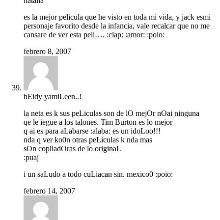
natalia
es la mejor pelicula que he visto en toda mi vida, y jack esmi
personaje favorito desde la infancia, vale recalcar que no me
cansare de ver esta peli…. :clap: :amor: :poio:
febrero 8, 2007
hEidy yamiLeen..!
la neta es k sus peLiculas son de lO mejOr nOai ninguna
qe le iegue a los talones. Tim Burton es lo mejor
q ai es para aLabarse :alaba: es un idoLoo!!!
nda q ver ko0n otras peLiculas k nda mas
sOn copiiadOras de lo originaL
:puaj
i un saLudo a todo cuLiacan sin. mexico0 :poio:
febrero 14, 2007