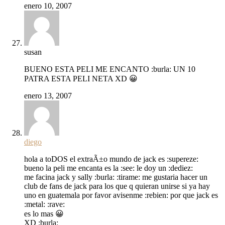
enero 10, 2007
susan
BUENO ESTA PELI ME ENCANTO :burla: UN 10
PATRA ESTA PELI NETA XD 😀
enero 13, 2007
diego
hola a toDOS el extraÃ±o mundo de jack es :supereze:
bueno la peli me encanta es la :see: le doy un :dediez:
me facina jack y sally :burla: :tirame: me gustaria hacer un
club de fans de jack para los que q quieran unirse si ya hay
uno en guatemala por favor avisenme :rebien: por que jack es
:metal: :rave:
es lo mas 😀
XD :burla: