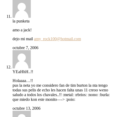
la punketa
amo a jack!
dejo mi mail
amy_rock100@hotmail.com
octubre 7, 2006
YEaHhH..!!
Holaaaa…!!
pus la neta yo me considero fan de tim burton la nta tengo
todas sus pelis de echo les hacen falta unas 11 creoo weno
saludo a todos los chavales..!! :metal: :ebrios: :nono: :burla:
que miedo kon este monito—-> :poio:
octubre 13, 2006