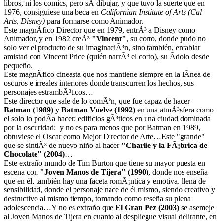
libros, ni los comics, pero sÃ­ dibujar, y que tuvo la suerte que en
1976, consiguiese una beca en
Californian Institute of Arts (Cal
Arts, Disney)
para formarse como Animador.
Este magnÃ­fico Director que en 1979, entrÃ³ a Disney como
Animador, y en 1982 creÃ³
"Vincent"
, su corto, donde pudo no
solo ver el producto de su imaginaciÃ³n, sino también, entablar
amistad con Vincent Price (quién narrÃ³ el corto), su Ã­dolo desde
pequeño.
Este magnÃ­fico cineasta que nos mantiene siempre en la lÃ­nea de
oscuros e irreales interiores donde transcurren los hechos, sus
personajes estrambÃ³ticos…
Este director que sale de lo comÃºn, que fue capaz de hacer
Batman (1989)
y
Batman Vuelve (1992)
en una atmÃ³sfera como
el solo lo podÃ­a hacer: edificios gÃ³ticos en una ciudad dominada
por la oscuridad: y no es para menos que por Batman en 1989,
obtuviese el Oscar como Mejor Director de Arte…Este "grande"
que se sintiÃ³ de nuevo niño al hacer
"Charlie y la FÃ¡brica de
Chocolate" (2004)
…
Este extraño mundo de Tim Burton que tiene su mayor puesta en
escena con
"Joven Manos de Tijera" (1990)
, donde nos enseña
que en él, también hay una faceta romÃ¡ntica y emotiva, llena de
sensibilidad, donde el personaje nace de él mismo, siendo creativo y
destructivo al mismo tiempo, tomando como reseña su plena
adolescencia…Y no es extraño que
El Gran Pez (2003)
se asemeje
al Joven Manos de Tijera en cuanto al despliegue visual delirante, en