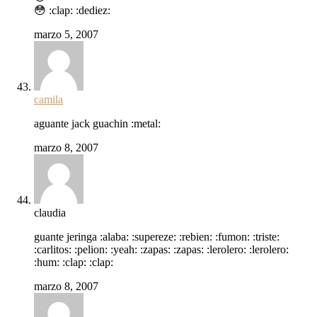
😳 :clap: :dediez:
marzo 5, 2007
camila
aguante jack guachin :metal:
marzo 8, 2007
claudia
guante jeringa :alaba: :supereze: :rebien: :fumon: :triste:
:carlitos: :pelion: :yeah: :zapas: :zapas: :lerolero: :lerolero:
:hum: :clap: :clap:
marzo 8, 2007