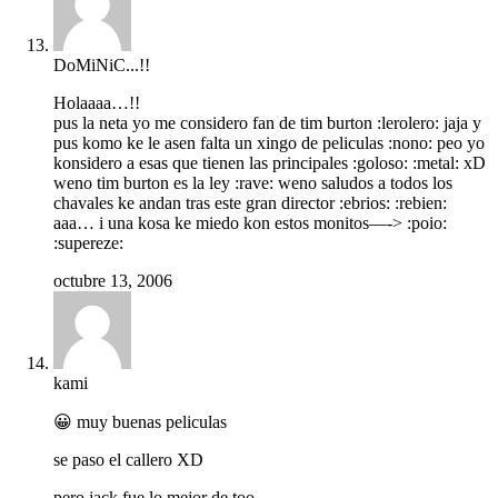
DoMiNiC...!!
Holaaaa…!!
pus la neta yo me considero fan de tim burton :lerolero: jaja y
pus komo ke le asen falta un xingo de peliculas :nono: peo yo
konsidero a esas que tienen las principales :goloso: :metal: xD
weno tim burton es la ley :rave: weno saludos a todos los
chavales ke andan tras este gran director :ebrios: :rebien:
aaa… i una kosa ke miedo kon estos monitos—-> :poio:
:supereze:
octubre 13, 2006
kami
😀 muy buenas peliculas
se paso el callero XD
pero jack fue lo mejor de too