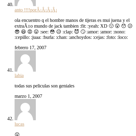
anto !!!!porÂ¡Â¡Â¡Â¡
ola encuentro q el hombre manos de tijeras es mui juena y el
extraÃ±o mundo de jack tambien :fit: :yeah: XD 🙁 😮 😯 😕
😎 😆 😡 😛 :see: 😳 😥 :clap: 😈 🙄 :amor: :amor: :nono:
:cepillo: :juaa: :burla: :chan: :anchoydos: :cejas: :foto: :loco:
febrero 17, 2007
lahia
todas sus peliculas son geniales
marzo 1, 2007
lucas
😮