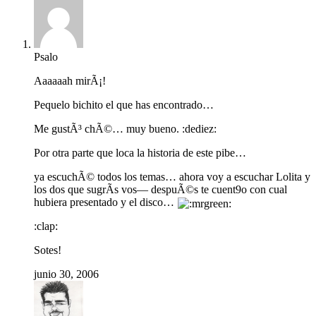
Psalo
Aaaaaah mirÃ¡!
Pequelo bichito el que has encontrado…
Me gustÃ³ chÃ©… muy bueno. :dediez:
Por otra parte que loca la historia de este pibe…
ya escuchÃ© todos los temas… ahora voy a escuchar Lolita y
los dos que sugrÃ­s vos— despuÃ©s te cuent9o con cual
hubiera presentado y el disco…
:clap:
Sotes!
junio 30, 2006