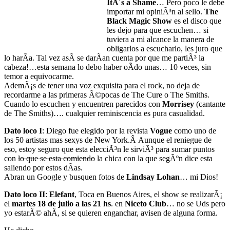
ItÂ´s a Shame
… Pero poco le debe
importar mi opiniÃ³n al sello.
The
Black Magic Show
es el disco que
les dejo para que escuchen… si
tuviera a mi alcance la manera de
obligarlos a escucharlo, les juro que
lo harÃ­a. Tal vez asÃ­ se darÃ­an cuenta por que me partiÃ³ la
cabeza!…esta semana lo debo haber oÃ­do unas… 10 veces, sin
temor a equivocarme.
AdemÃ¡s de tener una voz exquisita para el rock, no deja de
recordarme a las primeras Ã©pocas de The Cure o The Smiths.
Cuando lo escuchen y encuentren parecidos con
Morrisey
(cantante
de The Smiths)…. cualquier reminiscencia es pura casualidad.
Dato loco I
: Diego fue elegido por la revista
Vogue
como uno de
los 50 artistas mas sexys de New York.Â Aunque el reniegue de
eso, estoy seguro que esta elecciÃ³n le sirviÃ³ para sumar puntos
con
lo que se esta comiendo
la chica con la que segÃºn dice esta
saliendo por estos dÃ­as.
Abran un Google y busquen fotos de
Lindsay Lohan
… mi Dios!
Dato loco II
:
Elefant
, Toca en Buenos Aires, el show se realizarÃ¡
el
martes 18 de julio a las 21 hs
. en
Niceto Club
… no se Uds pero
yo estarÃ© ahÃ­, si se quieren enganchar, avisen de alguna forma.