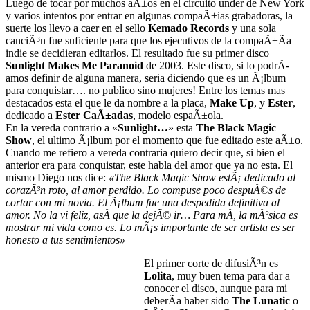
Luego de tocar por muchos aÃ±os en el circuito under de New York
y varios intentos por entrar en algunas compaÃ±ias grabadoras, la
suerte los llevo a caer en el sello
Kemado Records
y una sola
canciÃ³n fue suficiente para que los ejecutivos de la compaÃ±Ã­a
indie se decidieran editarlos. El resultado fue su primer disco
Sunlight Makes Me Paranoid
de 2003. Este disco, si lo podrÃ­
amos definir de alguna manera, seria diciendo que es un Ã¡lbum
para conquistar…. no publico sino mujeres! Entre los temas mas
destacados esta el que le da nombre a la placa,
Make Up
, y
Ester
,
dedicado a
Ester CaÃ±adas
, modelo espaÃ±ola.
En la vereda contrario a «
Sunlight…
» esta
The Black Magic
Show
, el ultimo Ã¡lbum por el momento que fue editado este aÃ±o.
Cuando me refiero a vereda contraria quiero decir que, si bien el
anterior era para conquistar, este habla del amor que ya no esta. El
mismo Diego nos dice:
«The Black Magic Show estÃ¡ dedicado al
corazÃ³n roto, al amor perdido. Lo compuse poco despuÃ©s de
cortar con mi novia. El Ã¡lbum fue una despedida definitiva al
amor. No la vi feliz, asÃ­ que la dejÃ© ir… Para mÃ­, la mÃºsica es
mostrar mi vida como es. Lo mÃ¡s importante de ser artista es ser
honesto a tus sentimientos»
El primer corte de difusiÃ³n es
Lolita
, muy buen tema para dar a
conocer el disco, aunque para mi
deberÃ­a haber sido
The Lunatic
o