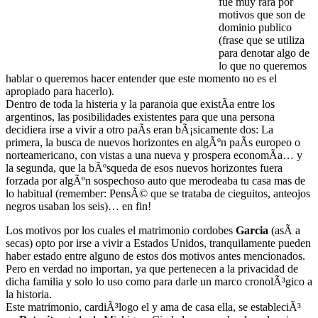
fue muy rara por
motivos que son de
dominio publico
(frase que se utiliza
para denotar algo de
lo que no queremos
hablar o queremos hacer entender que este momento no es el
apropiado para hacerlo).
Dentro de toda la histeria y la paranoia que existÃ­a entre los
argentinos, las posibilidades existentes para que una persona
decidiera irse a vivir a otro paÃ­s eran bÃ¡sicamente dos: La
primera, la busca de nuevos horizontes en algÃºn paÃ­s europeo o
norteamericano, con vistas a una nueva y prospera economÃ­a… y
la segunda, que la bÃºsqueda de esos nuevos horizontes fuera
forzada por algÃºn sospechoso auto que merodeaba tu casa mas de
lo habitual (remember: PensÃ© que se trataba de cieguitos, anteojos
negros usaban los seis)… en fin!
Los motivos por los cuales el matrimonio cordobes
Garcia
(asÃ­ a
secas) opto por irse a vivir a Estados Unidos, tranquilamente pueden
haber estado entre alguno de estos dos motivos antes mencionados.
Pero en verdad no importan, ya que pertenecen a la privacidad de
dicha familia y solo lo uso como para darle un marco cronolÃ³gico a
la historia.
Este matrimonio, cardiÃ³logo el y ama de casa ella, se estableciÃ³