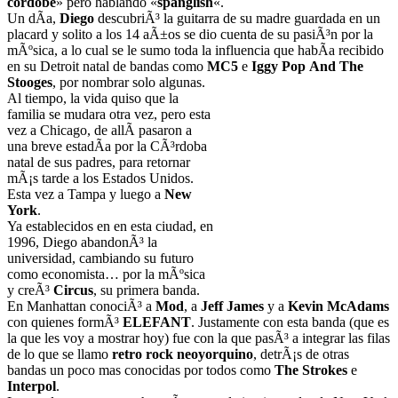
cordobe
» pero hablando «
spanglish
«.
Un dÃ­a,
Diego
descubriÃ³ la guitarra de su madre guardada en un
placard y solito a los 14 aÃ±os se dio cuenta de su pasiÃ³n por la
mÃºsica, a lo cual se le sumo toda la influencia que habÃ­a recibido
en su Detroit natal de bandas como
MC5
e
Iggy Pop
And The
Stooges
, por nombrar solo algunas.
Al tiempo, la vida quiso que la
familia se mudara otra vez, pero esta
vez a Chicago, de allÃ­ pasaron a
una breve estadÃ­a por la CÃ³rdoba
natal de sus padres, para retornar
mÃ¡s tarde a los Estados Unidos.
Esta vez a Tampa y luego a
New
York
.
Ya establecidos en en esta ciudad, en
1996, Diego abandonÃ³ la
universidad, cambiando su futuro
como economista… por la mÃºsica
y creÃ³
Circus
, su primera banda.
En Manhattan conociÃ³ a
Mod
, a
Jeff James
y a
Kevin McAdams
con quienes formÃ³
ELEFANT
. Justamente con esta banda (que es
la que les voy a mostrar hoy) fue con la que pasÃ³ a integrar las filas
de lo que se llamo
retro rock neoyorquino
, detrÃ¡s de otras
bandas un poco mas conocidas por todos como
The Strokes
e
Interpol
.