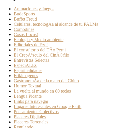
Animaciones y Juegos
BudaSports
Buffet Freud
Celulares, tecnologÃ­a al alcance de tu PALMa
Comodines
Cosas Locas!
Ecologia y Medio ambiente
Editoriales de Eze!
El consultorio del TÃ­o Perni
El CrepÃºsculo del CinÃ©filo
Entrevistas Selectas
EspeciALEs
Espiritualidades
Frikimagenes
GastronomÃ­a de la mano del Chino
Humor Textual
La vuelta al mundo en 80 teclas
Lengua Picante
Links para navegar
Lugares Interesantes en Google Earth
Pensamientos Colectivos
Placeres Digitales
Placeres Terrenales
Regulando