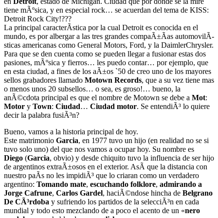
en
Detroit
, estado de Michigan. Ciudad que por donde se la mire
tiene mÃºsica, y en especial rock… se acuerdan del tema de KISS:
Detroit Rock City!???
La principal caracterÃ­stica por la cual Detroit es conocida en el
mundo, es por albergar a las tres grandes compaÃ±Ã­as automovilÃ­
sticas americanas como General Motors, Ford, y la DaimlerChrysler.
Para que se den cuenta como se pueden llegar a fusionar estas dos
pasiones, mÃºsica y fierros… les puedo contar… por ejemplo, que
en esta ciudad, a fines de los aÃ±os `50 de creo uno de los mayores
sellos grabadores llamado
Motown Records
, que a su vez tiene mas
o menos unos 20 subsellos… o sea, es groso!… bueno, la
anÃ©cdota principal es que el nombre de Motown se debe a
Mot
:
Motor
y
Town
:
Ciudad
…
Ciudad motor
. Se entendiÃ³ lo quiere
decir la palabra fusiÃ³n?
Bueno, vamos a la historia principal de hoy.
Este matrimonio
Garcia
, en 1977 tuvo un hijo (en realidad no se si
tuvo solo uno) del que nos vamos a ocupar hoy. Su nombre es
Diego
(
Garcia
, obvio) y desde chiquito tuvo la influencia de ser hijo
de argentinos extraÃ±osos en el exterior. AsÃ­ que la distancia con
nuestro paÃ­s no les impidiÃ³ que lo criaran como un verdadero
argentino:
Tomando mate
,
escuchando
folklore
,
admirando a
Jorge Cafrune
,
Carlos Gardel
, haciÃ©ndose hincha de
Belgrano
De CÃ³rdoba
y sufriendo los partidos de la selecciÃ³n en cada
mundial y todo esto mezclando de a poco el acento de un «
nero