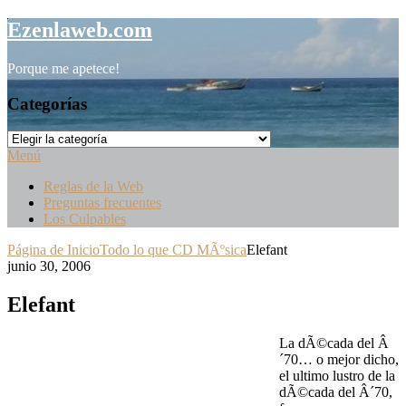
Saltar
Ezenlaweb.com
al
contenido
Porque me apetece!
Categorías
Categorías
Menú
Reglas de la Web
Preguntas frecuentes
Los Culpables
Página de Inicio
Todo lo que CD MÃºsica
Elefant
junio 30, 2006
Elefant
La dÃ©cada del Â
´70… o mejor dicho,
el ultimo lustro de la
dÃ©cada del Â´70,