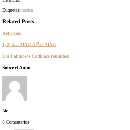
He dicho.
Etiquetas:
musica
Related Posts
Retrocool
1, 2, 3… AlÃ© AlÃ© AlÃ©
Los Fabulosos Cadillacs reunidos!
Sobre el Autor
Ale
8 Comentarios