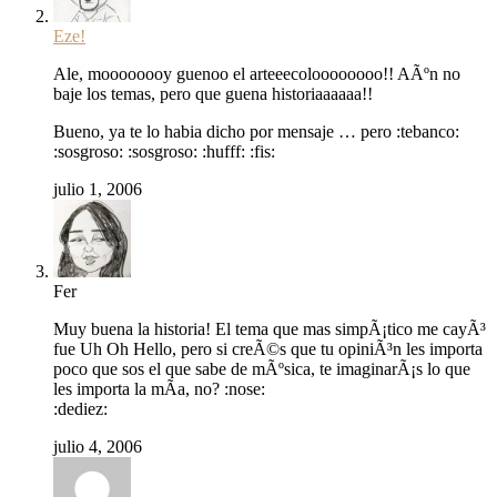
Eze!
Ale, moooooooy guenoo el arteeecoloooooooo!! AÃºn no
baje los temas, pero que guena historiaaaaaa!!
Bueno, ya te lo habia dicho por mensaje … pero :tebanco:
:sosgroso: :sosgroso: :hufff: :fis:
julio 1, 2006
Fer
Muy buena la historia! El tema que mas simpÃ¡tico me cayÃ³
fue Uh Oh Hello, pero si creÃ©s que tu opiniÃ³n les importa
poco que sos el que sabe de mÃºsica, te imaginarÃ¡s lo que
les importa la mÃ­a, no? :nose:
:dediez:
julio 4, 2006