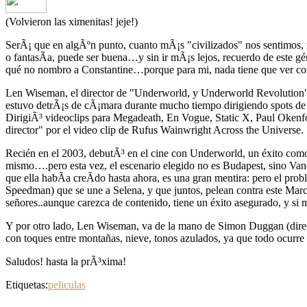
(Volvieron las ximenitas! jeje!)
SerÃ¡ que en algÃºn punto, cuanto mÃ¡s "civilizados" nos sentimos, mÃ
o fantasÃ­a, puede ser buena…y sin ir mÃ¡s lejos, recuerdo de este 
qué no nombro a Constantine…porque para mi, nada tiene que ver co
Len Wiseman, el director de "Underworld, y Underworld Revolution", 
estuvo detrÃ¡s de cÃ¡mara durante mucho tiempo dirigiendo spots de "
DirigiÃ³ videoclips para Megadeath, En Vogue, Static X, Paul Okenf
director" por el video clip de Rufus Wainwright Across the Universe.
Recién en el 2003, debutÃ³ en el cine con Underworld, un éxito como
mismo….pero esta vez, el escenario elegido no es Budapest, sino Vanc
que ella habÃ­a creÃ­do hasta ahora, es una gran mentira: pero el pro
Speedman) que se une a Selena, y que juntos, pelean contra este Marc
señores..aunque carezca de contenido, tiene un éxito asegurado, y si
Y por otro lado, Len Wiseman, va de la mano de Simon Duggan (direc
con toques entre montañas, nieve, tonos azulados, ya que todo ocurr
Saludos! hasta la prÃ³xima!
Etiquetas:
peliculas