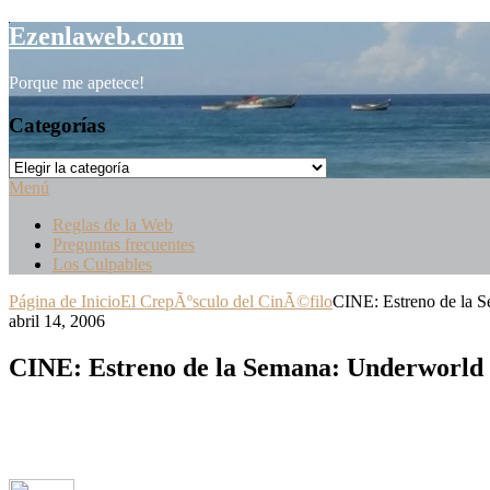
Saltar
Ezenlaweb.com
al
contenido
Porque me apetece!
Categorías
Categorías
Menú
Reglas de la Web
Preguntas frecuentes
Los Culpables
Página de Inicio
El CrepÃºsculo del CinÃ©filo
CINE: Estreno de la S
abril 14, 2006
CINE: Estreno de la Semana: Underworld 