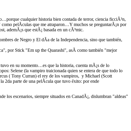
…porque cualquier historia bien contada de terror, ciencia ficciÃ³n,
sing" como pelÃ­culas que me atraparon…Y muchos se preguntarÃ¡n por
ost, ademÃ¡s que estÃ¡ basada en un cÃ³mic.
Hombres de Negro y El dÃ­a de la Independencia, sino que también,
ca", por Stick "Em up the Quarashi", asÃ­ como también "mejor
e tuvo en su momento…es que la historia, cuenta mÃ¡s de lo
os: Selene (la vampiro traicionada quien se entera de que todo lo
arcus ( Tony Curran) el rey de los vampiros, y Michael (Scott
a 2da parte de una pelÃ­cula que tuvo éxito: por ende
de los escenarios, siempre situados en CanadÃ¡, dislumbran "aldeas"