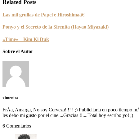
Related Posts
Las mil grullas de Papel e Hiroshimaâ€¦
Ponyo y el Secreto de la Sirenita (Hayao Miyazaki)
«Time» – Kim Ki Duk
Sobre el Autor
ximenita
FrÃ­a, Amarga, No soy Cerveza! !! ! ;) Publicitaria en poco tiempo mÃ
les debo mi gusto por el cine....Gracias !!....Total hoy escribo yo! ;)
6 Comentarios