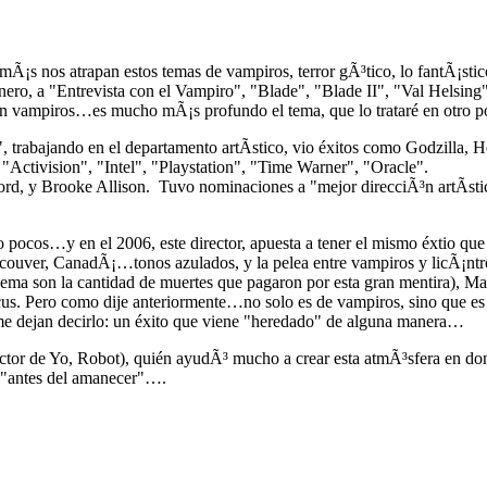
¡s nos atrapan estos temas de vampiros, terror gÃ³tico, lo fantÃ¡stico
género, a "Entrevista con el Vampiro", "Blade", "Blade II", "Val Hel
n vampiros…es mucho mÃ¡s profundo el tema, que lo trataré en otro p
trabajando en el departamento artÃ­stico, vio éxitos como Godzilla, 
Activision", "Intel", "Playstation", "Time Warner", "Oracle".
ord, y Brooke Allison. Tuvo nominaciones a "mejor direcciÃ³n artÃ­sti
 pocos…y en el 2006, este director, apuesta a tener el mismo éxtio qu
ouver, CanadÃ¡…tonos azulados, y la pelea entre vampiros y licÃ¡ntrop
blema son la cantidad de muertes que pagaron por esta gran mentira), M
us. Pero como dije anteriormente…no solo es de vampiros, sino que es l
 me dejan decirlo: un éxito que viene "heredado" de alguna manera…
tor de Yo, Robot), quién ayudÃ³ mucho a crear esta atmÃ³sfera en don
e "antes del amanecer"….