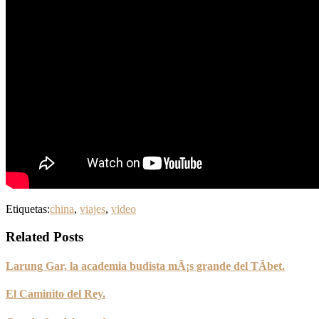
Etiquetas:
china
,
viajes
,
video
Related Posts
Larung Gar, la academia budista mÃ¡s grande del TÃ­bet.
El Caminito del Rey.