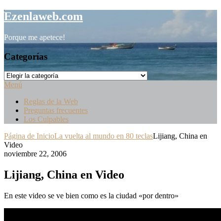
Saltar
Ezenlaweb.com
al
contenido
Porque me apetece!
Categorías
Categorías
Menú
Reglas de la Web
Preguntas frecuentes
Los Culpables
Página de Inicio
La vuelta al mundo en 80 teclas
Lijiang, China en
Video
noviembre 22, 2006
Lijiang, China en Video
En este video se ve bien como es la ciudad «por dentro»