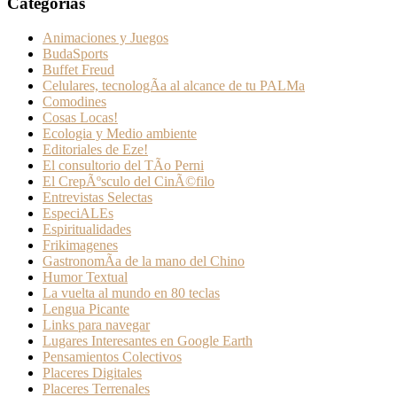
Categorías
Animaciones y Juegos
BudaSports
Buffet Freud
Celulares, tecnologÃ­a al alcance de tu PALMa
Comodines
Cosas Locas!
Ecologia y Medio ambiente
Editoriales de Eze!
El consultorio del TÃ­o Perni
El CrepÃºsculo del CinÃ©filo
Entrevistas Selectas
EspeciALEs
Espiritualidades
Frikimagenes
GastronomÃ­a de la mano del Chino
Humor Textual
La vuelta al mundo en 80 teclas
Lengua Picante
Links para navegar
Lugares Interesantes en Google Earth
Pensamientos Colectivos
Placeres Digitales
Placeres Terrenales