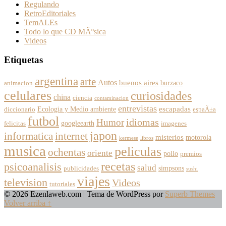
Regulando
RetroEditoriales
TemALEs
Todo lo que CD MÃºsica
Videos
Etiquetas
argentina
arte
Autos
buenos aires
burzaco
animacion
celulares
curiosidades
china
ciencia
contaminacion
entrevistas
escapadas
Ecologia y Medio ambiente
diccionario
espaÃ±a
futbol
Humor
idiomas
googleearth
felicitas
imagenes
japon
informatica
internet
misterios
motorola
kermese
libros
musica
peliculas
ochentas
oriente
pollo
premios
recetas
psicoanalisis
salud
simpsons
publicidades
sushi
viajes
television
Videos
tutoriales
© 2026 Ezenlaweb.com
| Tema de WordPress por
Superb Themes
Volver arriba ↑