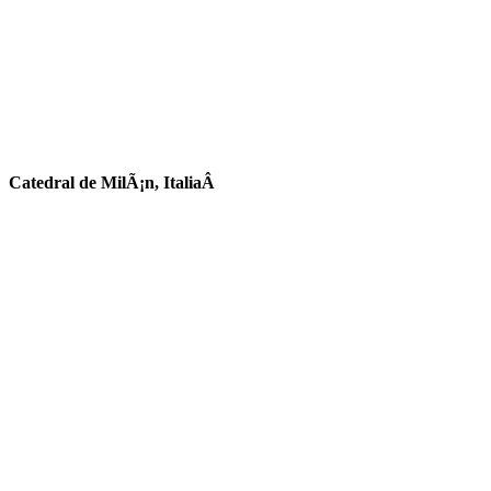
Catedral de MilÃ¡n, ItaliaÂ