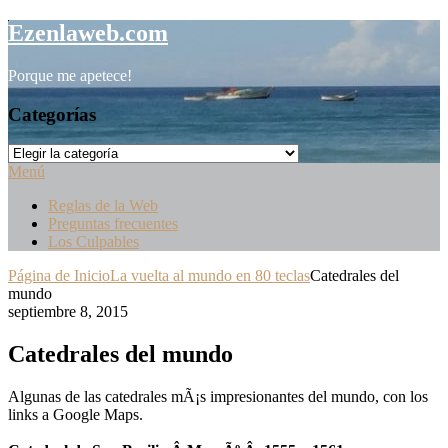
Saltar
Ezenlaweb.com
al
contenido
Porque me apetece!
Categorías
Categorías
Menú
Reglas de la Web
Preguntas frecuentes
Los Culpables
Página de Inicio
La vuelta al mundo en 80 teclas
Catedrales del
mundo
septiembre 8, 2015
Catedrales del mundo
Algunas de las catedrales mÃ¡s impresionantes del mundo, con los
links a Google Maps.