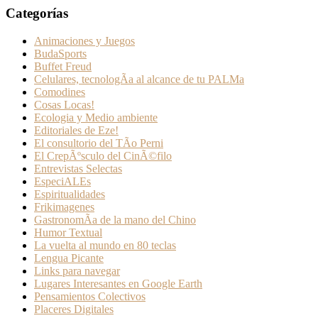
Categorías
Animaciones y Juegos
BudaSports
Buffet Freud
Celulares, tecnologÃ­a al alcance de tu PALMa
Comodines
Cosas Locas!
Ecologia y Medio ambiente
Editoriales de Eze!
El consultorio del TÃ­o Perni
El CrepÃºsculo del CinÃ©filo
Entrevistas Selectas
EspeciALEs
Espiritualidades
Frikimagenes
GastronomÃ­a de la mano del Chino
Humor Textual
La vuelta al mundo en 80 teclas
Lengua Picante
Links para navegar
Lugares Interesantes en Google Earth
Pensamientos Colectivos
Placeres Digitales