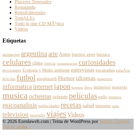
Placeres Terrenales
Regulando
RetroEditoriales
TemALEs
Todo lo que CD MÃºsica
Videos
Etiquetas
argentina
arte
Autos
buenos aires
burzaco
animacion
celulares
curiosidades
china
ciencia
contaminacion
entrevistas
escapadas
Ecologia y Medio ambiente
diccionario
espaÃ±a
futbol
Humor
idiomas
googleearth
felicitas
imagenes
japon
informatica
internet
misterios
motorola
kermese
libros
musica
peliculas
ochentas
oriente
pollo
premios
recetas
psicoanalisis
salud
simpsons
publicidades
sushi
viajes
television
Videos
tutoriales
© 2026 Ezenlaweb.com
| Tema de WordPress por
Superb Themes
Volver arriba ↑