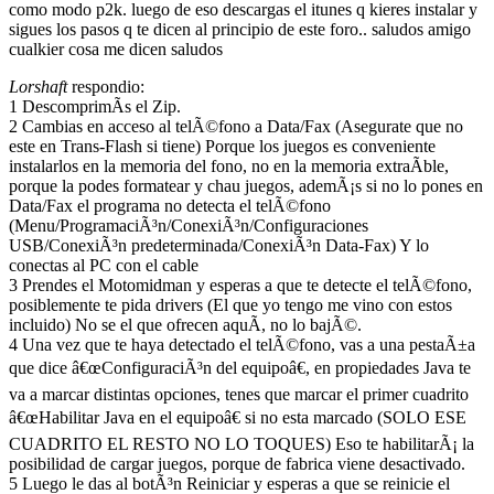
como modo p2k. luego de eso descargas el itunes q kieres instalar y
sigues los pasos q te dicen al principio de este foro.. saludos amigo
cualkier cosa me dicen saludos
Lorshaft
respondio:
1 DescomprimÃ­s el Zip.
2 Cambias en acceso al telÃ©fono a Data/Fax (Asegurate que no
este en Trans-Flash si tiene) Porque los juegos es conveniente
instalarlos en la memoria del fono, no en la memoria extraÃ­ble,
porque la podes formatear y chau juegos, ademÃ¡s si no lo pones en
Data/Fax el programa no detecta el telÃ©fono
(Menu/ProgramaciÃ³n/ConexiÃ³n/Configuraciones
USB/ConexiÃ³n predeterminada/ConexiÃ³n Data-Fax) Y lo
conectas al PC con el cable
3 Prendes el Motomidman y esperas a que te detecte el telÃ©fono,
posiblemente te pida drivers (El que yo tengo me vino con estos
incluido) No se el que ofrecen aquÃ­, no lo bajÃ©.
4 Una vez que te haya detectado el telÃ©fono, vas a una pestaÃ±a
que dice â€œConfiguraciÃ³n del equipoâ€, en propiedades Java te
va a marcar distintas opciones, tenes que marcar el primer cuadrito
â€œHabilitar Java en el equipoâ€ si no esta marcado (SOLO ESE
CUADRITO EL RESTO NO LO TOQUES) Eso te habilitarÃ¡ la
posibilidad de cargar juegos, porque de fabrica viene desactivado.
5 Luego le das al botÃ³n Reiniciar y esperas a que se reinicie el