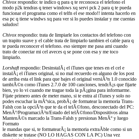
Chivox
respondio: te indico q para q te reconosca el telefono el
modo p2k tendras q tener windows xq servi pck 2 para q te pueda
funcionar el programa como el telfn el ese modo!! intenta hacerlo en
esa pc q tiene windws xq para ver si lo puedes instalar y me cuentas
saludos!
Chivox
respondio: trata de limpiarle los contactos del telefono con
un trapito suave y el cable trata de limpiarlo tambien el cable para q
te pueda reconocer el telefono. eso siempre me pasa ami cuando
trato de conectar mi cel aveces q se pone con esa y me toco
limpiarlo.
Lorshaft
respondio: DesinstalÃ¡ el iTunes que tenes en el cel e
instalÃ¡ el iTunes original, si no mal recuerdo en alguno de los post
de arriba esta el link para que bajes el original versiÃ³n 1.0 conocido
tambiÃ©n como iTunes 2.7.0 de 100 canciones, tendrÃ¡s que fijarte
bien, yo lo vi cuando me trague toda la pÃ¡gina para informarme.
Fijate primero antes de meter mano, si te entra al iTunes y solo no
podes escuchar la mÃºsica, probÃ¡ de formatear la memoria Trans-
Falsh con la opciÃ³n que te da el telÃ©fono, desconectado del PC:
MenÃº/ProgramaciÃ³n/Estado del telÃ©fono/Dispositivos alma
MantenÃ©s marcado la Trans-Falsh y presionas MenÃº y luego
Formato
le mandas que si, te formatearÃ¡ la memoria extraÃ­ble como si un
diskette se tratase (NO LO HAGAS CON LA PC) Una vez