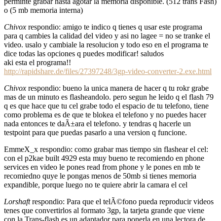
perminte grabar hasta agotar la memoria disponible. (512 trans Fash)
o (5 mb memoria interna)
Chivox
respondio: amigo te indico q tienes q usar este programa
para q cambies la calidad del video y asi no lagee = no se tranke el
video. usalo y cambiale la resolucion y todo eso en el programa te
dice todas las opciones q puedes modificar! saludos
aki esta el programa!!
http://rapidshare.de/files/27397248/3gp-video-converter-2.exe.html
Chivox
respondio: bueno la unica manera de hacer q tu rokr grabe
mas de un minuto es flasheandolo. pero segun he leido q el flash 79
q es que hace que tu cel grabe todo el espacio de tu telefono, tiene
como problema es de que te blokea el telefono y no puedes hacer
nada entonces te daÃ±ara el telefono. y tendras q hacerle un
testpoint para que puedas pasarlo a una version q funcione.
EmmeX_x respondio: como grabar mas tiempo sin flashear el cel:
con el p2kae built 4929 esta muy bueno te recomiendo en phone
services en video le pones read from phone y le pones en mb te
recomiedno quye le pongas menos de 50mb si tienes memoria
expandible, porque luego no te quiere abrir la camara el cel
Lorshaft
respondio: Para que el telÃ©fono pueda reproducir videos
tenes que convertirlos al formato 3gp, la tarjeta grande que viene
con la Trans-flash es un adaptador para ponerla en una lectora de