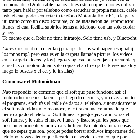
memoria de 512mb, cable manos libres estereo que lo podes utilizar
tanto para hablar por telefono como escuchar tu propia musica, cable
usb, el cual podes conectar tu telefono Motorola Rokr E1, a la pc, y
utilizarlo como un disco extraible, cd de instalacion del reproductor
Itunes, el cual facilita subir los temas al telefono, con tan solo copiar
y pegar.
Te cuento que el Rokr no tiene infrarojo, Solo tiene usb, y Bluetooht
Chivox
respondio: recuerda q para q subir los wallpapers es igual q
los tonos mp3 pero esta es en la carpeta llamada picture. los videos
en la carpeta videos. y los juegos y aplicaciones en java ( recuerda q
si no hcs cn motomidman solo copias el archivo jad q kieres instalr y
luego lo buscas x el cel y lo instalas)
Como usar el Motomidman
:
Nito
respondio: te comento que el soft que puse funciona asi: el
motomidman se instala en la pc. luego lo ejecutas, y una vez abierto
el programa, enchufas el cable de datos al telefono, automaticamente
el soft motomidman lo reconoce, y te tira en una columna lo que
tiene cargado el telefono- Soft Itunes- y juegos java. ahi borras el
soft Itunes, y le subis el nuevo Itunes. y listo. segui los pasos que
puse anteriormente y todo va a salir bien. No intentes borrar cosas
que no sepas que son, porque podes borrar archivos importantes del
telefono, y vas a tener que llevarlo a el servicio tecnico, que por