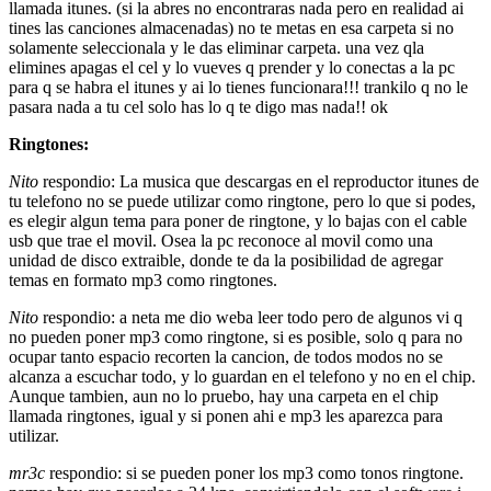
llamada itunes. (si la abres no encontraras nada pero en realidad ai
tines las canciones almacenadas) no te metas en esa carpeta si no
solamente seleccionala y le das eliminar carpeta. una vez qla
elimines apagas el cel y lo vueves q prender y lo conectas a la pc
para q se habra el itunes y ai lo tienes funcionara!!! trankilo q no le
pasara nada a tu cel solo has lo q te digo mas nada!! ok
Ringtones:
Nito
respondio: La musica que descargas en el reproductor itunes de
tu telefono no se puede utilizar como ringtone, pero lo que si podes,
es elegir algun tema para poner de ringtone, y lo bajas con el cable
usb que trae el movil. Osea la pc reconoce al movil como una
unidad de disco extraible, donde te da la posibilidad de agregar
temas en formato mp3 como ringtones.
Nito
respondio: a neta me dio weba leer todo pero de algunos vi q
no pueden poner mp3 como ringtone, si es posible, solo q para no
ocupar tanto espacio recorten la cancion, de todos modos no se
alcanza a escuchar todo, y lo guardan en el telefono y no en el chip.
Aunque tambien, aun no lo pruebo, hay una carpeta en el chip
llamada ringtones, igual y si ponen ahi e mp3 les aparezca para
utilizar.
mr3c
respondio: si se pueden poner los mp3 como tonos ringtone.