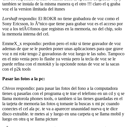
tambien se instala de la misma manera q el otro !!! claro el q graba
voz el la version ilmitada del itunes
Lorshaft
respondio: El ROKR no tiene grabadora de voz como el
Sony Ericsson, lo Ãºnico que tiene para grabar voz es el acceso por
voz a los telÃ©fonos que registras en la memoria, no del chip, solo
la memoria interna del cel.
EmmeX_x respondio: perdon pero el rokr si tiene gravador de voz
ademas de que se le pueden poner unas aplicaciones para que grave
voz n mi rokr tengo 2 gravadoras de voz luego te las subo. Tampoco
en el mio venia pero lo flashe ya venia pero la tecla de voz se le
puede refina con el motokit y la opcionde notas de voz se la sacas
con el p2k tools
Pasar las fotos a la pc:
Chivox
respondio: para pasar las fotos del fono a la computadora
tienes q pasarlas con el programa q te trae el telefono en un cd y q se
llama motorola phones tools, o tambien si las tienes guardadas en el
la tarjeta de memoria las fotos q tomaste la buscas x mi pc cuando
conectes el cel ala pc. te va a aparecer unaunidad nueva q te dice
disco extraible. te metes ai y luego en una carpeta q se llama mobil y
luego en otra q se llama picture