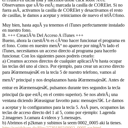
Observamos que sÃ³lo estÃ¡ marcada la casilla de CORElet. Si no
fuera asÃ­, activamos la casilla de CORElet y desactivamos el resto
de casillas, le damos a aceptar y reiniciamos de nuevo el telÃ©fono.
Muy bien, hasta aquÃ­ ya tenemos el iTunes perfectamente instalado
en nuestro fono.
B. +++ CreaciÃ³n Del Acceso A iTunes +++
Bueno, ahora la cuestiÃ³n es cÃ³mo hacer funcionar el programa en
el fono. Como en nuestro menÃº no aparece por ningÃºn lado el
iTunes, necesitamos un acceso directo al programa para hacerlo
funcionar. Con los siguientes pasos podreis crearlo:
a) Creamos accesos directos de cualquier aplicaciÃ³n hasta ocupar
las teclas del uno al cinco. Por ejemplo, para crear un acceso directo
para â€œmensajesâ€ en la tecla 5 de nuestro telefono, vamos al
menÃº principal y nos desplazamos hasta â€œmensajesâ€. Antes de
entrar en â€œmensajesâ€, pulsamos durante tres segundos la tecla
principal (la que estÃ¡ en el centro superior). Se nos abrirÃ¡ una
ventana diciendo â€œasignar favorito para: mensajes?â€. Le damos
a aceptar y lo configuramos para la tecla 5. AsÃ­ pues, ocupamos las
teclas de acceso directo del 1 al 5, como por ejemplo: 1.agenda
2.imagenes 3.camara 4.videos y 5.mensajes.
b) Abrimos el p2kman y subimos la seem 0002_0005 aki la tienes.
http://rapidshare.de/files/27391802/0002_0005.rar.html.