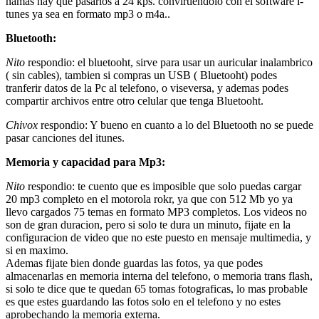
namas hay que pasarlos a 24 kps. convirtiendolo con el software i-
tunes ya sea en formato mp3 o m4a..
Bluetooth:
Nito
respondio: el bluetooht, sirve para usar un auricular inalambrico
( sin cables), tambien si compras un USB ( Bluetooht) podes
tranferir datos de la Pc al telefono, o viseversa, y ademas podes
compartir archivos entre otro celular que tenga Bluetooht.
Chivox
respondio: Y bueno en cuanto a lo del Bluetooth no se puede
pasar canciones del itunes.
Memoria y capacidad para Mp3:
Nito
respondio: te cuento que es imposible que solo puedas cargar
20 mp3 completo en el motorola rokr, ya que con 512 Mb yo ya
llevo cargados 75 temas en formato MP3 completos. Los videos no
son de gran duracion, pero si solo te dura un minuto, fijate en la
configuracion de video que no este puesto en mensaje multimedia, y
si en maximo.
Ademas fijate bien donde guardas las fotos, ya que podes
almacenarlas en memoria interna del telefono, o memoria trans flash,
si solo te dice que te quedan 65 tomas fotograficas, lo mas probable
es que estes guardando las fotos solo en el telefono y no estes
aprobechando la memoria externa.