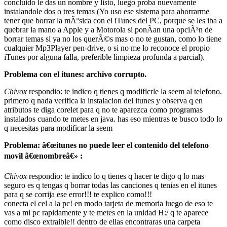
concluido le das un nombre y listo, luego proba nuevamente
instalandole dos o tres temas (Yo uso ese sistema para ahorrarme
tener que borrar la mÃºsica con el iTunes del PC, porque se les iba a
quebrar la mano a Apple y a Motorola si ponÃ­an una opciÃ³n de
borrar temas si ya no los querÃ©s mas o no te gustan, como lo tiene
cualquier Mp3Player pen-drive, o si no me lo reconoce el propio
iTunes por alguna falla, preferible limpieza profunda a parcial).
Problema con el itunes: archivo corrupto.
Chivox
respondio: te indico q tienes q modificrle la seem al telefono.
primero q nada verifica la instalacion del itunes y observa q en
atributos te diga corelet para q no te aparezca como programas
instalados cuando te metes en java. has eso mientras te busco todo lo
q necesitas para modificar la seem
Problema: â€œitunes no puede leer el contenido del telefono
movil â€œnombreâ€» :
Chivox
respondio: te indico lo q tienes q hacer te digo q lo mas
seguro es q tengas q borrar todas las canciones q tenias en el itunes
para q se corrija ese error!!! te explico como!!!
conecta el cel a la pc! en modo tarjeta de memoria luego de eso te
vas a mi pc rapidamente y te metes en la unidad H:/ q te aparece
como disco extraible!! dentro de ellas encontraras una carpeta