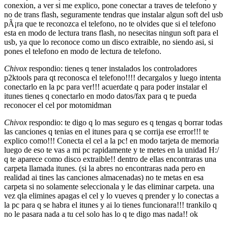
conexion, a ver si me explico, pone conectar a traves de telefono y
no de trans flash, seguramente tendras que instalar algun soft del usb
pÃ¡ra que te reconozca el telefono, no te olvides que si el telefono
esta en modo de lectura trans flash, no nesecitas ningun soft para el
usb, ya que lo reconoce como un disco extraible, no siendo asi, si
pones el telefono en modo de lectura de telefono.
Chivox
respondio: tienes q tener instalados los controladores
p2ktools para qt reconosca el telefono!!!! decargalos y luego intenta
conectarlo en la pc para ver!!! acuerdate q para poder instalar el
itunes tienes q conectarlo en modo datos/fax para q te pueda
reconocer el cel por motomidman
Chivox
respondio: te digo q lo mas seguro es q tengas q borrar todas
las canciones q tenias en el itunes para q se corrija ese error!!! te
explico como!!! Conecta el cel a la pc! en modo tarjeta de memoria
luego de eso te vas a mi pc rapidamente y te metes en la unidad H:/
q te aparece como disco extraible!! dentro de ellas encontraras una
carpeta llamada itunes. (si la abres no encontraras nada pero en
realidad ai tines las canciones almacenadas) no te metas en esa
carpeta si no solamente seleccionala y le das eliminar carpeta. una
vez qla elimines apagas el cel y lo vueves q prender y lo conectas a
la pc para q se habra el itunes y ai lo tienes funcionara!!! trankilo q
no le pasara nada a tu cel solo has lo q te digo mas nada!! ok