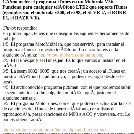
CÃ³mo meter el programa iTunes en un Motorola V3i:
Funciona para cualquier telÃ©fono LTE2 que soporte iTunes
(ejemplos son el motorola v360, el e398, el SLVR l7, el ROKR
E1, el RAZR V3i).
Chivox
respondio:
En primer lugar, teneis que conseguir las siguientes herramientas de
trabajo:
1/5. El programa MotoMidMan, que nos servirÃ¡ para instalar el
programa iTunes en nuestro telÃ©fono. Lo encontrareis en la
siguiente pÃ¡gina:
http://moto.mobarc.com/mmm.php
2/5. El iTunes.jar y el iTunes.jad. Es lo que vamos a instalar en el
mÃ³vil.
3/5. La seem 0002_0005, que nos crearÃ¡ un acceso al iTunes en
nuestro telÃ©fono (la adjunto yo, la podeis descargar desde este
post).
4/5. El archiconocido programa p2kman, con el que podremos subir
la seem anterior. Lo he colgado tambiÃ©n aquÃ­, justo en el
siguiente mensaje.
5/5. El programa MotoTunes, con el que podremos actualizar la lista
de canciones del iTunes de nuetro telÃ©fono, crear listas de
reproducciÃ³n, pasar canciones de MP3 a ACC y viceversa, etc. Lo
podeis obtener aquÃ­:
http://mototunes.motofan.ru/index.php?mod=mototunes