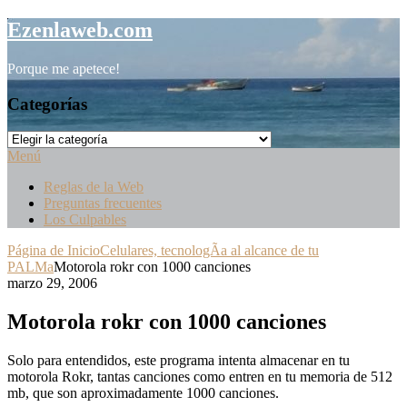
Saltar
Ezenlaweb.com
al
contenido
Porque me apetece!
Categorías
Categorías
Menú
Reglas de la Web
Preguntas frecuentes
Los Culpables
Página de Inicio
Celulares, tecnologÃ­a al alcance de tu
PALMa
Motorola rokr con 1000 canciones
marzo 29, 2006
Motorola rokr con 1000 canciones
Solo para entendidos, este programa intenta almacenar en tu
motorola Rokr, tantas canciones como entren en tu memoria de 512
mb, que son aproximadamente 1000 canciones.