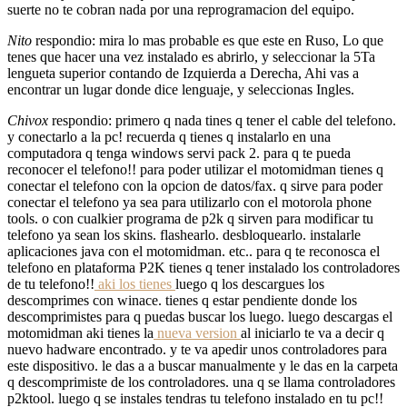
suerte no te cobran nada por una reprogramacion del equipo.
Nito
respondio: mira lo mas probable es que este en Ruso, Lo que
tenes que hacer una vez instalado es abrirlo, y seleccionar la 5Ta
lengueta superior contando de Izquierda a Derecha, Ahi vas a
encontrar un lugar donde dice lenguaje, y seleccionas Ingles.
Chivox
respondio: primero q nada tines q tener el cable del telefono.
y conectarlo a la pc! recuerda q tienes q instalarlo en una
computadora q tenga windows servi pack 2. para q te pueda
reconocer el telefono!! para poder utilizar el motomidman tienes q
conectar el telefono con la opcion de datos/fax. q sirve para poder
conectar el telefono ya sea para utilizarlo con el motorola phone
tools. o con cualkier programa de p2k q sirven para modificar tu
telefono ya sean los skins. flashearlo. desbloquearlo. instalarle
aplicaciones java con el motomidman. etc.. para q te reconosca el
telefono en plataforma P2K tienes q tener instalado los controladores
de tu telefono!!
aki los tienes
luego q los descargues los
descomprimes con winace. tienes q estar pendiente donde los
descomprimistes para q puedas buscar los luego. luego descargas el
motomidman aki tienes la
nueva version
al iniciarlo te va a decir q
nuevo hadware encontrado. y te va apedir unos controladores para
este dispositivo. le das a a buscar manualmente y le das en la carpeta
q descomprimiste de los controladores. una q se llama controladores
p2ktool. luego q se instales tendras tu telefono instalado en tu pc!!