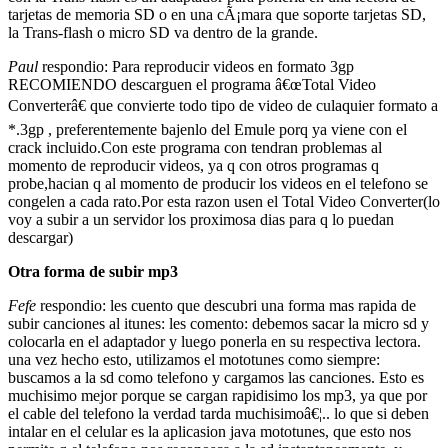
tarjetas de memoria SD o en una cÃ¡mara que soporte tarjetas SD,
la Trans-flash o micro SD va dentro de la grande.
Paul
respondio: Para reproducir videos en formato 3gp
RECOMIENDO descarguen el programa â€œTotal Video
Converterâ€ que convierte todo tipo de video de culaquier formato a
*.3gp , preferentemente bajenlo del Emule porq ya viene con el
crack incluido.Con este programa con tendran problemas al
momento de reproducir videos, ya q con otros programas q
probe,hacian q al momento de producir los videos en el telefono se
congelen a cada rato.Por esta razon usen el Total Video Converter(lo
voy a subir a un servidor los proximosa dias para q lo puedan
descargar)
Otra forma de subir mp3
Fefe
respondio: les cuento que descubri una forma mas rapida de
subir canciones al itunes: les comento: debemos sacar la micro sd y
colocarla en el adaptador y luego ponerla en su respectiva lectora.
una vez hecho esto, utilizamos el mototunes como siempre:
buscamos a la sd como telefono y cargamos las canciones. Esto es
muchisimo mejor porque se cargan rapidisimo los mp3, ya que por
el cable del telefono la verdad tarda muchisimoâ€¦.. lo que si deben
intalar en el celular es la aplicasion java mototunes, que esto nos