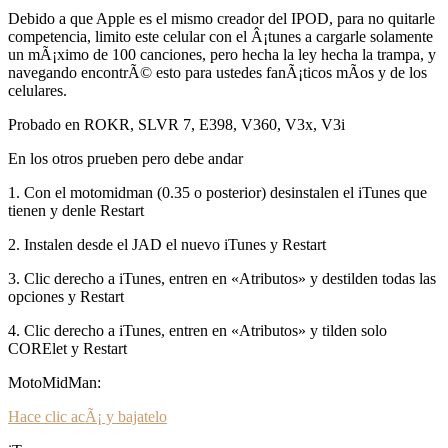
Debido a que Apple es el mismo creador del IPOD, para no quitarle
competencia, limito este celular con el Â¡tunes a cargarle solamente
un mÃ¡ximo de 100 canciones, pero hecha la ley hecha la trampa, y
navegando encontrÃ© esto para ustedes fanÃ¡ticos mÃ­os y de los
celulares.
Probado en ROKR, SLVR 7, E398, V360, V3x, V3i
En los otros prueben pero debe andar
1. Con el motomidman (0.35 o posterior) desinstalen el iTunes que
tienen y denle Restart
2. Instalen desde el JAD el nuevo iTunes y Restart
3. Clic derecho a iTunes, entren en «Atributos» y destilden todas las
opciones y Restart
4. Clic derecho a iTunes, entren en «Atributos» y tilden solo
CORElet y Restart
MotoMidMan:
Hace clic acÃ¡ y bajatelo