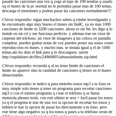
pasarle las canciones una vez q yege al tope de 100 tendras q usarlo
xq el itunes de la pc normal no te permitira pasar mas de 100 temas.
descarga el mototunes y podras pasar las canciones normalmente!!!
Chivox
respondio: oigan muchachos saben q estube investigando y
he encontrado algo muy bueno el itunes sin finâ€¦. ya no mas 1000
canciones de limite ni 3200 canciones. ahora es sin fin. les digo q lo
instale en mi cel y me funciona perfecto. y ademas trae un visor de
carpetas del telefono. un visor de imagenes q las coloca en pantalla
completa. pueden grabar notas de voz pueden poner sus tonos como
reproduccion en itunes. y mucho mas. se instala igual q el de 1000
temas.aki les dejo el link para q lo descarguen. suerte
http://rapidshare.de/files/24966895/aitunssinlimite.zip.html
Chivox
respondio: recuerda q al no tener limite de canciones el
limite no aparece sino la cantidad de canciones q tienes en el itunes
almacenadas.
Chivox
respondio: te indico q para meterles tonos mp3 a tu fono es
muy simple solo tienes q tener un programa para recortar canciones
mp3 o con el mismo programa q t trae el telefono q se llama
motorola phones tools. con este ultimo te sera + facil pasar los tonos
ya q el progrma te trae de una vez la opcion de recortar los tonos y
tmbien te trae la opcion de pasar los directamente a tu fono. pero
este tiene algo negativo ya q los tonos q pases a tu telefono seran de