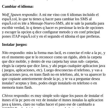
Cambiar el idioma:
Wolf_Spawn respondio:
A mi me vino con 6 idiomas incluido el
espaÃ±ol, lo que tu tienes q hacer para cambiar los SMS al
espaÃ±ol es irte a Mensaje-Nuevo-SMS, ahi te sale la pantalla para
escribir verdad, lo q tienes q hacer es presionar la tecla de opciones
y escoger la opcion q dice configurar metodo y en conf principal
pones iTAP espaÃ±ol y en el segundo el idioma el que prefieras.
Instalar juegos:
Nito
respondio: mira la forma mas facil, es conectar el rokr a la pc, y
en el momento que te lo reconoce como un rigido, abris la carpeta
que dice mobile, y dentro de esa carpeta hay unas sub- carpetas,
elegis la carpeta que dice Java, y ahi pegas cualquier aplicacion java
( juegos, aplicaciones, etc). Luego desconectas el telefono, y vas a
aplicaciones java, en trans flash no en telefono, ahi, te va aparecer lo
que copiaste anteriormente desde la pc, y te va a preguntar desea
instalar? aceptas y listo, podes elegir instalarlo en telefono o en
memoria trans flash.
Chivox
respondio: es muy simple solo sigue los pasos de instalar el
itunes el la pc pero en vez de instalar el itunes instalas la aplicacion
java q kieres, claro no vallas hacer el paso ese de cambiarlo a