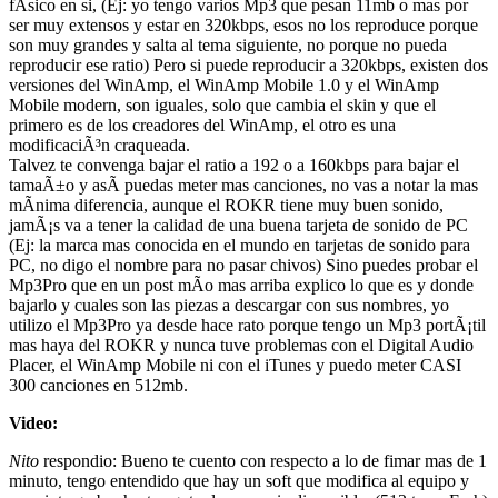
fÃ­sico en si, (Ej: yo tengo varios Mp3 que pesan 11mb o mas por
ser muy extensos y estar en 320kbps, esos no los reproduce porque
son muy grandes y salta al tema siguiente, no porque no pueda
reproducir ese ratio) Pero si puede reproducir a 320kbps, existen dos
versiones del WinAmp, el WinAmp Mobile 1.0 y el WinAmp
Mobile modern, son iguales, solo que cambia el skin y que el
primero es de los creadores del WinAmp, el otro es una
modificaciÃ³n craqueada.
Talvez te convenga bajar el ratio a 192 o a 160kbps para bajar el
tamaÃ±o y asÃ­ puedas meter mas canciones, no vas a notar la mas
mÃ­nima diferencia, aunque el ROKR tiene muy buen sonido,
jamÃ¡s va a tener la calidad de una buena tarjeta de sonido de PC
(Ej: la marca mas conocida en el mundo en tarjetas de sonido para
PC, no digo el nombre para no pasar chivos) Sino puedes probar el
Mp3Pro que en un post mÃ­o mas arriba explico lo que es y donde
bajarlo y cuales son las piezas a descargar con sus nombres, yo
utilizo el Mp3Pro ya desde hace rato porque tengo un Mp3 portÃ¡til
mas haya del ROKR y nunca tuve problemas con el Digital Audio
Placer, el WinAmp Mobile ni con el iTunes y puedo meter CASI
300 canciones en 512mb.
Video:
Nito
respondio: Bueno te cuento con respecto a lo de fimar mas de 1
minuto, tengo entendido que hay un soft que modifica al equipo y