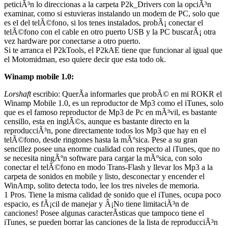
peticiÃ³n lo direccionas a la carpeta P2k_Drivers con la opciÃ³n
examinar, como si estuvieras instalando un modem de PC, solo que
es el del telÃ©fono, si los tenes instalados, probÃ¡ conectar el
telÃ©fono con el cable en otro puerto USB y la PC buscarÃ¡ otra
vez hardware por conectarse a otro puerto.
Si te arranca el P2kTools, el P2kAE tiene que funcionar al igual que
el Motomidman, eso quiere decir que esta todo ok.
Winamp mobile 1.0:
Lorshaft
escribio: QuerÃ­a informarles que probÃ© en mi ROKR el
Winamp Mobile 1.0, es un reproductor de Mp3 como el iTunes, solo
que es el famoso reproductor de Mp3 de Pc en mÃ³vil, es bastante
censillo, esta en inglÃ©s, aunque es bastante directo en la
reproducciÃ³n, pone directamente todos los Mp3 que hay en el
telÃ©fono, desde ringtones hasta la mÃºsica. Pese a su gran
sencillez posee una enorme cualidad con respecto al iTunes, que no
se necesita ningÃºn software para cargar la mÃºsica, con solo
conectar el telÃ©fono en modo Trans-Flash y llevar los Mp3 a la
carpeta de sonidos en mobile y listo, desconectar y encender el
WinAmp, solito detecta todo, lee los tres niveles de memoria.
1 Pros. Tiene la misma calidad de sonido que el iTunes, ocupa poco
espacio, es fÃ¡cil de manejar y Â¡No tiene limitaciÃ³n de
canciones! Posee algunas caracterÃ­sticas que tampoco tiene el
iTunes, se pueden borrar las canciones de la lista de reproducciÃ³n