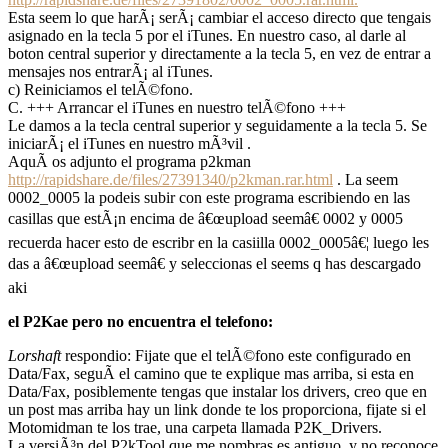
Esta seem lo que harÃ¡ serÃ¡ cambiar el acceso directo que tengais
asignado en la tecla 5 por el iTunes. En nuestro caso, al darle al
boton central superior y directamente a la tecla 5, en vez de entrar a
mensajes nos entrarÃ¡ al iTunes.
c) Reiniciamos el telÃ©fono.
C. +++ Arrancar el iTunes en nuestro telÃ©fono +++
Le damos a la tecla central superior y seguidamente a la tecla 5. Se
iniciarÃ¡ el iTunes en nuestro mÃ³vil .
AquÃ­ os adjunto el programa p2kman
http://rapidshare.de/files/27391340/p2kman.rar.html
. La seem
0002_0005 la podeis subir con este programa escribiendo en las
casillas que estÃ¡n encima de â€œupload seemâ€ 0002 y 0005
recuerda hacer esto de escribr en la casiilla 0002_0005â€¦ luego les
das a â€œupload seemâ€ y seleccionas el seems q has descargado
aki
el P2Kae pero no encuentra el telefono:
Lorshaft
respondio: Fijate que el telÃ©fono este configurado en
Data/Fax, seguÃ­ el camino que te explique mas arriba, si esta en
Data/Fax, posiblemente tengas que instalar los drivers, creo que en
un post mas arriba hay un link donde te los proporciona, fijate si el
Motomidman te los trae, una carpeta llamada P2K_Drivers.
La versiÃ³n del P2kTool que me nombras es antiguo, y no reconoce