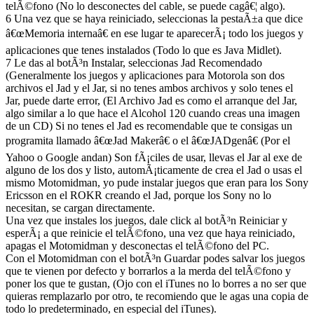
telÃ©fono (No lo desconectes del cable, se puede cagâ€¦ algo).
6 Una vez que se haya reiniciado, seleccionas la pestaÃ±a que dice
â€œMemoria internaâ€ en ese lugar te aparecerÃ¡ todo los juegos y
aplicaciones que tenes instalados (Todo lo que es Java Midlet).
7 Le das al botÃ³n Instalar, seleccionas Jad Recomendado
(Generalmente los juegos y aplicaciones para Motorola son dos
archivos el Jad y el Jar, si no tenes ambos archivos y solo tenes el
Jar, puede darte error, (El Archivo Jad es como el arranque del Jar,
algo similar a lo que hace el Alcohol 120 cuando creas una imagen
de un CD) Si no tenes el Jad es recomendable que te consigas un
programita llamado â€œJad Makerâ€ o el â€œJADgenâ€ (Por el
Yahoo o Google andan) Son fÃ¡ciles de usar, llevas el Jar al exe de
alguno de los dos y listo, automÃ¡ticamente de crea el Jad o usas el
mismo Motomidman, yo pude instalar juegos que eran para los Sony
Ericsson en el ROKR creando el Jad, porque los Sony no lo
necesitan, se cargan directamente.
Una vez que instales los juegos, dale click al botÃ³n Reiniciar y
esperÃ¡ a que reinicie el telÃ©fono, una vez que haya reiniciado,
apagas el Motomidman y desconectas el telÃ©fono del PC.
Con el Motomidman con el botÃ³n Guardar podes salvar los juegos
que te vienen por defecto y borrarlos a la merda del telÃ©fono y
poner los que te gustan, (Ojo con el iTunes no lo borres a no ser que
quieras remplazarlo por otro, te recomiendo que le agas una copia de
todo lo predeterminado, en especial del iTunes).