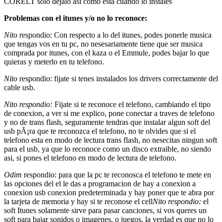
CORELT solo dejalo asi como esta cuando lo instales
Problemas con el itunes y/o no lo reconoce:
Nito
respondio: Con respecto a lo del itunes, podes ponerle musica
que tengas vos en tu pc, no nesesariamente tiene que ser musica
comprada por itunes, con el kaza o el Emmule, podes bajar lo que
quieras y meterlo en tu telefono.
Nito
respondio: fijate si tenes instalados los drivers correctamente del
cable usb.
Nito respondio:
Fijate si te reconoce el telefono, cambiando el tipo
de conexion, a ver si me explico, pone conectar a traves de telefono
y no de trans flash, seguramente tendras que instalar algun soft del
usb pÃ¡ra que te reconozca el telefono, no te olvides que si el
telefono esta en modo de lectura trans flash, no nesecitas ningun soft
para el usb, ya que lo reconoce como un disco extraible, no siendo
asi, si pones el telefono en modo de lectura de telefono.
Odim
respondio: para que la pc te reconosca el telefono te mete en
las opciones del el le das a programacion de hay a conexion a
conexion usb conexion predeterminada y hay poner que te abra por
la tarjeta de memoria y hay si te reconose el cell
Nito respondio:
el
soft Itunes solamente sirve para pasar canciones, si vos queres un
soft para bajar sonidos o imagenes, o juegos, la verdad es que no lo