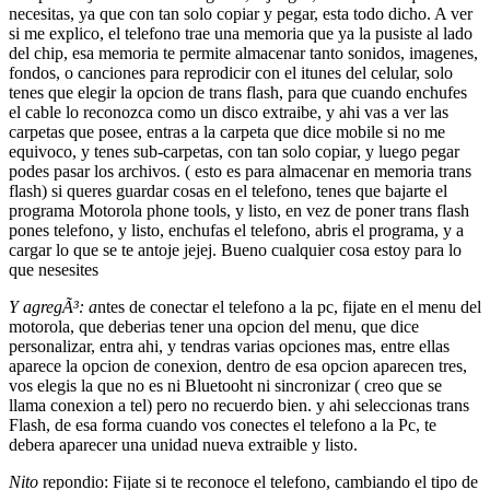
necesitas, ya que con tan solo copiar y pegar, esta todo dicho. A ver
si me explico, el telefono trae una memoria que ya la pusiste al lado
del chip, esa memoria te permite almacenar tanto sonidos, imagenes,
fondos, o canciones para reprodicir con el itunes del celular, solo
tenes que elegir la opcion de trans flash, para que cuando enchufes
el cable lo reconozca como un disco extraibe, y ahi vas a ver las
carpetas que posee, entras a la carpeta que dice mobile si no me
equivoco, y tenes sub-carpetas, con tan solo copiar, y luego pegar
podes pasar los archivos. ( esto es para almacenar en memoria trans
flash) si queres guardar cosas en el telefono, tenes que bajarte el
programa Motorola phone tools, y listo, en vez de poner trans flash
pones telefono, y listo, enchufas el telefono, abris el programa, y a
cargar lo que se te antoje jejej. Bueno cualquier cosa estoy para lo
que nesesites
Y agregÃ³: a
ntes de conectar el telefono a la pc, fijate en el menu del
motorola, que deberias tener una opcion del menu, que dice
personalizar, entra ahi, y tendras varias opciones mas, entre ellas
aparece la opcion de conexion, dentro de esa opcion aparecen tres,
vos elegis la que no es ni Bluetooht ni sincronizar ( creo que se
llama conexion a tel) pero no recuerdo bien. y ahi seleccionas trans
Flash, de esa forma cuando vos conectes el telefono a la Pc, te
debera aparecer una unidad nueva extraible y listo.
Nito
repondio: Fijate si te reconoce el telefono, cambiando el tipo de