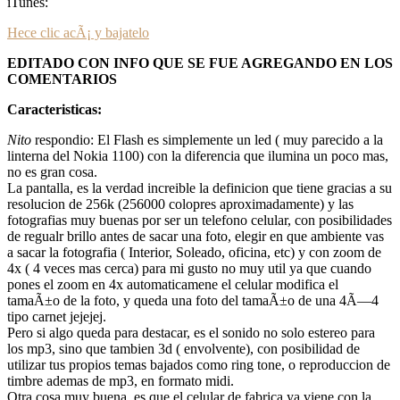
iTunes:
Hece clic acÃ¡ y bajatelo
EDITADO CON INFO QUE SE FUE AGREGANDO EN LOS
COMENTARIOS
Caracteristicas:
Nito
respondio: El Flash es simplemente un led ( muy parecido a la
linterna del Nokia 1100) con la diferencia que ilumina un poco mas,
no es gran cosa.
La pantalla, es la verdad increible la definicion que tiene gracias a su
resolucion de 256k (256000 colopres aproximadamente) y las
fotografias muy buenas por ser un telefono celular, con posibilidades
de regualr brillo antes de sacar una foto, elegir en que ambiente vas
a sacar la fotografia ( Interior, Soleado, oficina, etc) y con zoom de
4x ( 4 veces mas cerca) para mi gusto no muy util ya que cuando
pones el zoom en 4x automaticamene el celular modifica el
tamaÃ±o de la foto, y queda una foto del tamaÃ±o de una 4Ã—4
tipo carnet jejejej.
Pero si algo queda para destacar, es el sonido no solo estereo para
los mp3, sino que tambien 3d ( envolvente), con posibilidad de
utilizar tus propios temas bajados como ring tone, o reproduccion de
timbre ademas de mp3, en formato midi.
Otra cosa muy buena, es que el celular de fabrica ya viene con la