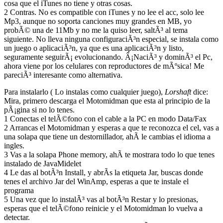
cosa que el iTunes no tiene y otras cosas.
2 Contras. No es compatible con iTunes y no lee el acc, solo lee
Mp3, aunque no soporta canciones muy grandes en MB, yo
probÃ© una de 11Mb y no me la quiso leer, saltÃ³ al tema
siguiente. No lleva ninguna configuraciÃ³n especial, se instala como
un juego o aplicaciÃ³n, ya que es una aplicaciÃ³n y listo,
seguramente seguirÃ¡ evolucionando. Â¡NaciÃ³ y dominÃ³ el Pc,
ahora viene por los celulares con reproductores de mÃºsica! Me
pareciÃ³ interesante como alternativa.
Para instalarlo ( Lo instalas como cualquier juego),
Lorshaft
dice:
Mira, primero descarga el Motomidman que esta al principio de la
pÃ¡gina si no lo tenes.
1 Conectas el telÃ©fono con el cable a la PC en modo Data/Fax
2 Arrancas el Motomidman y esperas a que te reconozca el cel, vas a
una solapa que tiene un destornillador, ahÃ­ le cambias el idioma a
ingles.
3 Vas a la solapa Phone memory, ahÃ­ te mostrara todo lo que tenes
instalado de JavaMidelet
4 Le das al botÃ³n Install, y abrÃ­s la etiqueta Jar, buscas donde
tenes el archivo Jar del WinAmp, esperas a que te instale el
programa
5 Una vez que lo instalÃ³ vas al botÃ³n Restar y lo presionas,
esperas que el telÃ©fono reinicie y el Motomidman lo vuelva a
detectar.