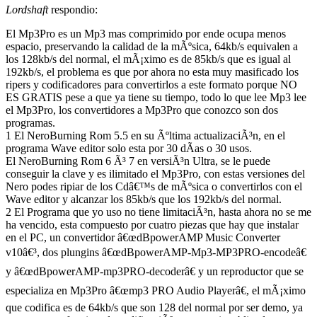
Lordshaft
respondio:
El Mp3Pro es un Mp3 mas comprimido por ende ocupa menos
espacio, preservando la calidad de la mÃºsica, 64kb/s equivalen a
los 128kb/s del normal, el mÃ¡ximo es de 85kb/s que es igual al
192kb/s, el problema es que por ahora no esta muy masificado los
ripers y codificadores para convertirlos a este formato porque NO
ES GRATIS pese a que ya tiene su tiempo, todo lo que lee Mp3 lee
el Mp3Pro, los convertidores a Mp3Pro que conozco son dos
programas.
1 El NeroBurning Rom 5.5 en su Ãºltima actualizaciÃ³n, en el
programa Wave editor solo esta por 30 dÃ­as o 30 usos.
El NeroBurning Rom 6 Ã³ 7 en versiÃ³n Ultra, se le puede
conseguir la clave y es ilimitado el Mp3Pro, con estas versiones del
Nero podes ripiar de los Cdâ€™s de mÃºsica o convertirlos con el
Wave editor y alcanzar los 85kb/s que los 192kb/s del normal.
2 El Programa que yo uso no tiene limitaciÃ³n, hasta ahora no se me
ha vencido, esta compuesto por cuatro piezas que hay que instalar
en el PC, un convertidor â€œdBpowerAMP Music Converter
v10â€³, dos plungins â€œdBpowerAMP-Mp3-MP3PRO-encodeâ€
y â€œdBpowerAMP-mp3PRO-decoderâ€ y un reproductor que se
especializa en Mp3Pro â€œmp3 PRO Audio Playerâ€, el mÃ¡ximo
que codifica es de 64kb/s que son 128 del normal por ser demo, ya