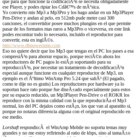
que para que funcione la codificaciÃ³n se necesita obligadamente
ese Player, y podes ripiar los Cdâ€™s de mÃºsica.
Yo convierto mis Mp3 a Mp3Pro y los hago andar en un Mp3Player
Pen-Drive y andan al pelo, en 512mb pude meter casi 300
canciones, el convertidor posee muchos plungins en el que permite
pasar de los formatos mas raros a Mp3Pro o viceversa, en este link
podes encontrar todo lo necesario, incluido el reproductor para
convertir, esta en inglÃ©s.
http://www.dbpoweramp.com
Eso no quiere decir que los Mp3 que tengas en el PC los pases a esa
compresiÃ³n para ahorrar espacio, porque reciÃ©n ahora los
reproductores de PC pagos lo estÃ¡n soportando para su
reproducciÃ³n, por necesitar un tratamiento de decodificaciÃ³n
especial aunque funcione en cualquier reproductor de Mp3, un
ejemplo es el Ãºltimo WinAmp Pro 5.24 que saliÃ³ (El pagado,
como te dije no es gratis) Los reproductores por hardware ya lo
soportan hace rato porque fue diseÃ±ado especialmente para estos
por su espacio reducido, un Mp3Player Pen-Drive o el ROKR los
reproduce con la misma calidad con la que reproducirÃ­a el Mp3
normal, los del PC dejalos como estÃ¡n, los que van al aparatito si,
porque no notaras diferencia alguna con el original reproducido en
ese medio.
Lorshaft
respondio:Â el WinAmp Mobile no soporta temas muy
grandes y no me estoy refiriendo al ratio de kbps, sino al tamaÃ±o