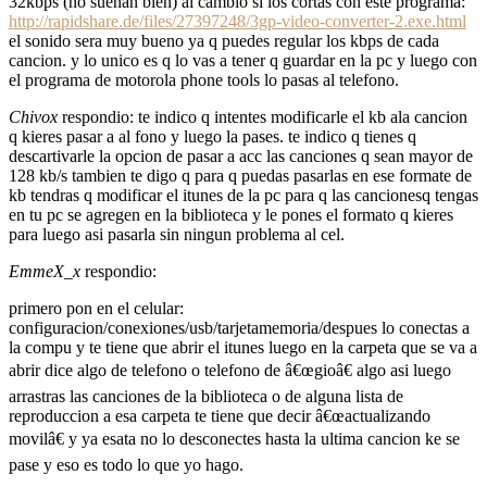
32kbps (no suenan bien) al cambio si los cortas con este programa:
http://rapidshare.de/files/27397248/3gp-video-converter-2.exe.html
el sonido sera muy bueno ya q puedes regular los kbps de cada
cancion. y lo unico es q lo vas a tener q guardar en la pc y luego con
el programa de motorola phone tools lo pasas al telefono.
Chivox
respondio: te indico q intentes modificarle el kb ala cancion
q kieres pasar a al fono y luego la pases. te indico q tienes q
descartivarle la opcion de pasar a acc las canciones q sean mayor de
128 kb/s tambien te digo q para q puedas pasarlas en ese formate de
kb tendras q modificar el itunes de la pc para q las cancionesq tengas
en tu pc se agregen en la biblioteca y le pones el formato q kieres
para luego asi pasarla sin ningun problema al cel.
EmmeX_x
respondio:
primero pon en el celular:
configuracion/conexiones/usb/tarjetamemoria/despues lo conectas a
la compu y te tiene que abrir el itunes luego en la carpeta que se va a
abrir dice algo de telefono o telefono de â€œgioâ€ algo asi luego
arrastras las canciones de la biblioteca o de alguna lista de
reproduccion a esa carpeta te tiene que decir â€œactualizando
movilâ€ y ya esata no lo desconectes hasta la ultima cancion ke se
pase y eso es todo lo que yo hago.