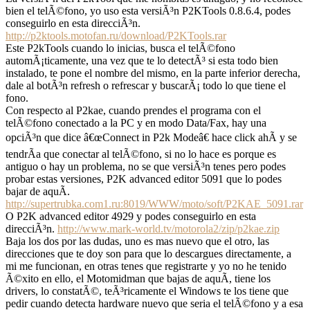
bien el telÃ©fono, yo uso esta versiÃ³n P2KTools 0.8.6.4, podes
conseguirlo en esta direcciÃ³n.
http://p2ktools.motofan.ru/download/P2KTools.rar
Este P2kTools cuando lo inicias, busca el telÃ©fono
automÃ¡ticamente, una vez que te lo detectÃ³ si esta todo bien
instalado, te pone el nombre del mismo, en la parte inferior derecha,
dale al botÃ³n refresh o refrescar y buscarÃ¡ todo lo que tiene el
fono.
Con respecto al P2kae, cuando prendes el programa con el
telÃ©fono conectado a la PC y en modo Data/Fax, hay una
opciÃ³n que dice â€œConnect in P2k Modeâ€ hace click ahÃ­ y se
tendrÃ­a que conectar al telÃ©fono, si no lo hace es porque es
antiguo o hay un problema, no se que versiÃ³n tenes pero podes
probar estas versiones, P2K advanced editor 5091 que lo podes
bajar de aquÃ­.
http://supertrubka.com1.ru:8019/WWW/moto/soft/P2KAE_5091.rar
O P2K advanced editor 4929 y podes conseguirlo en esta
direcciÃ³n.
http://www.mark-world.tv/motorola2/zip/p2kae.zip
Baja los dos por las dudas, uno es mas nuevo que el otro, las
direcciones que te doy son para que lo descargues directamente, a
mi me funcionan, en otras tenes que registrarte y yo no he tenido
Ã©xito en ello, el Motomidman que bajas de aquÃ­, tiene los
drivers, lo constatÃ©, teÃ³ricamente el Windows te los tiene que
pedir cuando detecta hardware nuevo que seria el telÃ©fono y a esa