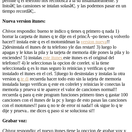
permite q el telefono nos reconosca a la sd instantaneamente. y
listoâ€¦ las cansiones se intalan solasâ€¦. y las podemos pasar en un
tiempo recordâ€¦..
Nueva version itunes:
Chivox
respondio: bueno te indico q tienes q primero q nada 1)
borrar la carpeta de itunes q te dije en el princÃ¬po tienes q volverlo
hacer!! instala este q es el motomidman la
version nueva
!!
2)desinstala el itunes de tu telefono yle das restart! 3) luego lo
apagas y le kitas la pila y la tarjeta de memoria 4)le pones la pila y lo
enciendes! 5) instalas
este itunes
este itunes es el original del
telefono!! 4) le seleccionas la opcion de corelet. si la tiene
seleccionada q es lo mas seguro lo reinicias y verificas q este
instalado el itunes en el cel. 5)luego lo desinstalas y instalas la otra
version q
te di
recuerda hacer todo esto sin la tarjeta de memoria
instalada luego verificas q este en colrelet y reinicias le conectas la
memoria y prueva si te aparece el valor de canciones normal!!
recuerda q para q este program funciones primero tines q gastar 100
canciones con el itunes de la pc y luego de esto pasas las canciones
con el mototunes!! para q no te de error ni nada!! ok sigue lo q te
dije y prueva.. me dices q paso si se soluciona si!!
Grabar voz:
Chivox
respondio: el nuevo itunes tiene la opccion de grabar voy y