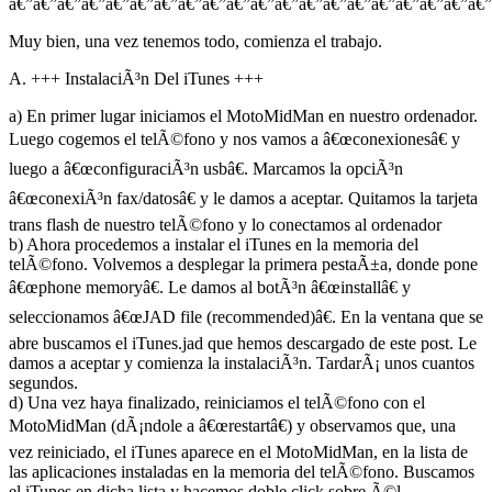
â€”â€”â€”â€”â€”â€”â€”â€”â€”â€”â€”â€”â€”â€”â€”â€”â€”â€”â€”â€”
Muy bien, una vez tenemos todo, comienza el trabajo.
A. +++ InstalaciÃ³n Del iTunes +++
a) En primer lugar iniciamos el MotoMidMan en nuestro ordenador.
Luego cogemos el telÃ©fono y nos vamos a â€œconexionesâ€ y
luego a â€œconfiguraciÃ³n usbâ€. Marcamos la opciÃ³n
â€œconexiÃ³n fax/datosâ€ y le damos a aceptar. Quitamos la tarjeta
trans flash de nuestro telÃ©fono y lo conectamos al ordenador
b) Ahora procedemos a instalar el iTunes en la memoria del
telÃ©fono. Volvemos a desplegar la primera pestaÃ±a, donde pone
â€œphone memoryâ€. Le damos al botÃ³n â€œinstallâ€ y
seleccionamos â€œJAD file (recommended)â€. En la ventana que se
abre buscamos el iTunes.jad que hemos descargado de este post. Le
damos a aceptar y comienza la instalaciÃ³n. TardarÃ¡ unos cuantos
segundos.
d) Una vez haya finalizado, reiniciamos el telÃ©fono con el
MotoMidMan (dÃ¡ndole a â€œrestartâ€) y observamos que, una
vez reiniciado, el iTunes aparece en el MotoMidMan, en la lista de
las aplicaciones instaladas en la memoria del telÃ©fono. Buscamos
el iTunes en dicha lista y hacemos doble click sobre Ã©l.