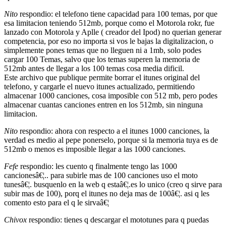
Nito
respondio: el telefono tiene capacidad para 100 temas, por que
esa limitacion teniendo 512mb, porque como el Motorola rokr, fue
lanzado con Motorola y Aplle ( creador del Ipod) no querian generar
competencia, por eso no importa si vos le bajas la digitalizacion, o
simplemente pones temas que no lleguen ni a 1mb, solo podes
cargar 100 Temas, salvo que los temas superen la memoria de
512mb antes de llegar a los 100 temas cosa media dificil.
Este archivo que publique permite borrar el itunes original del
telefono, y cargarle el nuevo itunes actualizado, permitiendo
almacenar 1000 canciones, cosa imposible con 512 mb, pero podes
almacenar cuantas canciones entren en los 512mb, sin ninguna
limitacion.
Nito
respondio: ahora con respecto a el itunes 1000 canciones, la
verdad es medio al pepe ponerselo, porque si la memoria tuya es de
512mb o menos es imposible llegar a las 1000 canciones.
Fefe
respondio: les cuento q finalmente tengo las 1000
cancionesâ€¦.. para subirle mas de 100 canciones uso el moto
tunesâ€¦. busquenlo en la web q estaâ€¦.es lo unico (creo q sirve para
subir mas de 100), porq el itunes no deja mas de 100â€¦. asi q les
comento esto para el q le sirvaâ€¦
Chivox
respondio: tienes q descargar el mototunes para q puedas