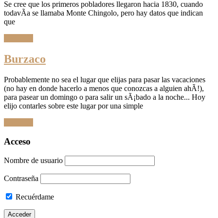
Se cree que los primeros pobladores llegaron hacia 1830, cuando
todavÃ­a se llamaba Monte Chingolo, pero hay datos que indican
que
Leer Más
Burzaco
Probablemente no sea el lugar que elijas para pasar las vacaciones
(no hay en donde hacerlo a menos que conozcas a alguien ahÃ­!),
para pasear un domingo o para salir un sÃ¡bado a la noche... Hoy
elijo contarles sobre este lugar por una simple
Leer Más
Ir
Acceso
a
las
Nombre de usuario
entradas
Contraseña
Recuérdame