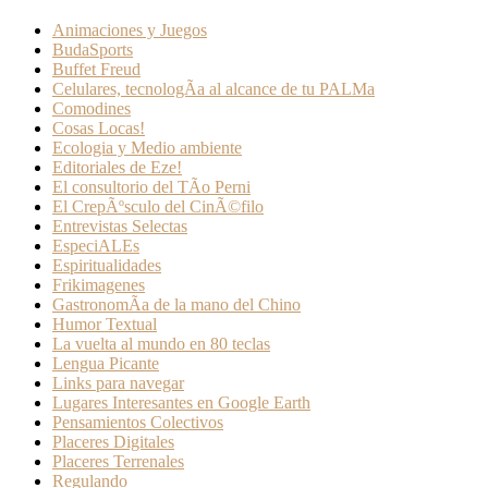
Animaciones y Juegos
BudaSports
Buffet Freud
Celulares, tecnologÃ­a al alcance de tu PALMa
Comodines
Cosas Locas!
Ecologia y Medio ambiente
Editoriales de Eze!
El consultorio del TÃ­o Perni
El CrepÃºsculo del CinÃ©filo
Entrevistas Selectas
EspeciALEs
Espiritualidades
Frikimagenes
GastronomÃ­a de la mano del Chino
Humor Textual
La vuelta al mundo en 80 teclas
Lengua Picante
Links para navegar
Lugares Interesantes en Google Earth
Pensamientos Colectivos
Placeres Digitales
Placeres Terrenales
Regulando