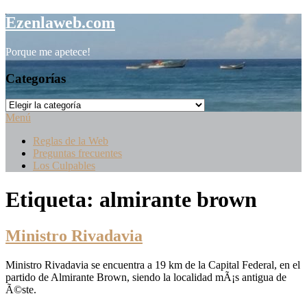
Saltar
Ezenlaweb.com
al
contenido
Porque me apetece!
Categorías
Categorías
Menú
Reglas de la Web
Preguntas frecuentes
Los Culpables
Etiqueta:
almirante brown
Ministro Rivadavia
Ministro Rivadavia se encuentra a 19 km de la Capital Federal, en el
partido de Almirante Brown, siendo la localidad mÃ¡s antigua de
Ã©ste.