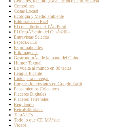
Celulares, tecnologÃ­a al alcance de tu PALMa
Comodines
Cosas Locas!
Ecologia y Medio ambiente
Editoriales de Eze!
El consultorio del TÃ­o Perni
El CrepÃºsculo del CinÃ©filo
Entrevistas Selectas
EspeciALEs
Espiritualidades
Frikimagenes
GastronomÃ­a de la mano del Chino
Humor Textual
La vuelta al mundo en 80 teclas
Lengua Picante
Links para navegar
Lugares Interesantes en Google Earth
Pensamientos Colectivos
Placeres Digitales
Placeres Terrenales
Regulando
RetroEditoriales
TemALEs
Todo lo que CD MÃºsica
Videos