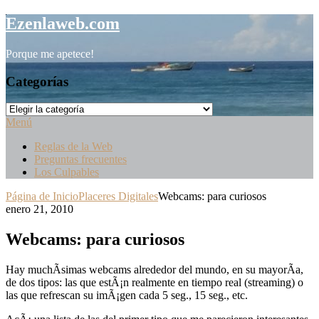
Saltar
Ezenlaweb.com
al
contenido
Porque me apetece!
Categorías
Categorías
Menú
Reglas de la Web
Preguntas frecuentes
Los Culpables
Página de Inicio
Placeres Digitales
Webcams: para curiosos
enero 21, 2010
Webcams: para curiosos
Hay muchÃ­simas webcams alrededor del mundo, en su mayorÃ­a,
de dos tipos: las que estÃ¡n realmente en tiempo real (streaming) o
las que refrescan su imÃ¡gen cada 5 seg., 15 seg., etc.