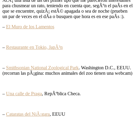
AcÃ¡ una lista de las del primer tipo que me parecieron interesantes
para chusmear un rato, teniendo en cuenta que, segÃºn el paÃ­s en el
que se encuentre, quizÃ¡ estÃ© apagada o sea de noche (prueben
un par de veces en el dÃ­a o busquen que hora es en ese paÃ­s :).
–
El Muro de los Lamentos
–
Restaurante en Tokio, JapÃ³n
–
Smithsonian National Zoological Park
. Washington D.C., EEUU.
(recorran las pÃ¡gina: muchos animales del zoo tienen una webcam)
–
Una calle de Praga
, RepÃºblica Checa.
–
Cataratas del NiÃ¡gara
, EEUU