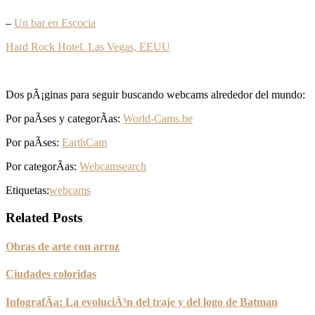
–
Un bar en Escocia
Hard Rock Hotel. Las Vegas, EEUU
Dos pÃ¡ginas para seguir buscando webcams alrededor del mundo:
Por paÃ­ses y categorÃ­as:
World-Cams.be
Por paÃ­ses:
EarthCam
Por categorÃ­as:
Webcamsearch
Etiquetas:
webcams
Related Posts
Obras de arte con arroz
Ciudades coloridas
InfografÃ­a: La evoluciÃ³n del traje y del logo de Batman